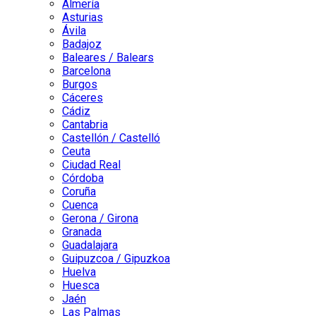
Almería
Asturias
Ávila
Badajoz
Baleares / Balears
Barcelona
Burgos
Cáceres
Cádiz
Cantabria
Castellón / Castelló
Ceuta
Ciudad Real
Córdoba
Coruña
Cuenca
Gerona / Girona
Granada
Guadalajara
Guipuzcoa / Gipuzkoa
Huelva
Huesca
Jaén
Las Palmas