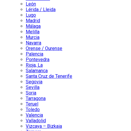
León
Lérida / Lleida
Lugo
Madrid
Málaga
Melilla
Murcia
Navarra
Orense / Ourense
Palencia
Pontevedra
Rioja, La
Salamanca
Santa Cruz de Tenerife
Segovia
Sevilla
Soria
Tarragona
Teruel
Toledo
Valencia
Valladolid
Vizcaya – Bizkaia