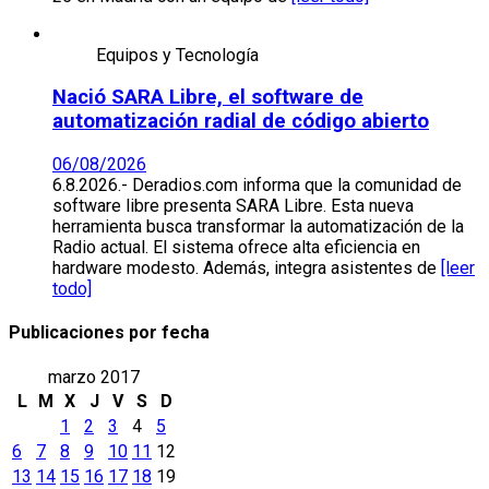
Equipos y Tecnología
Nació SARA Libre, el software de
automatización radial de código abierto
06/08/2026
6.8.2026.- Deradios.com informa que la comunidad de
software libre presenta SARA Libre. Esta nueva
herramienta busca transformar la automatización de la
Radio actual. El sistema ofrece alta eficiencia en
hardware modesto. Además, integra asistentes de
[leer
todo]
Publicaciones por fecha
marzo 2017
L
M
X
J
V
S
D
1
2
3
4
5
6
7
8
9
10
11
12
13
14
15
16
17
18
19