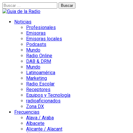
Buscar:
Noticias
Profesionales
Emisoras
Emisoras locales
Podcasts
Mundo
Radio Online
DAB & DRM
Mundo
Latinoamérica
Marketing
Radio Escolar
Receptores
Equipos y Tecnología
radioaficionados
Zona DX
Frecuencias
Alava / Araba
Albacete
Alicante / Alacant