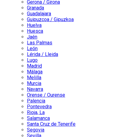
Gerona / Girona
Granada
Guadalajara
Guipuzcoa / Gipuzkoa
Huelva
Huesca
Jaén
Las Palmas
León
Lérida / Lleida
Lugo
Madrid
Málaga
Melilla
Murcia
Navarra
Orense / Ourense
Palencia
Pontevedra
Rioja, La
Salamanca
Santa Cruz de Tenerife
Segovia
Sevilla