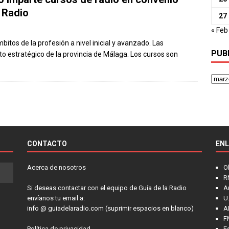
 Radio
27
« Feb
bitos de la profesión a nivel inicial y avanzado. Las
PUB
o estratégico de la provincia de Málaga. Los cursos son
CONTACTO
EN
Acerca de nosotros
O
R
Si deseas contactar con el equipo de Guía de la Radio
A
envíanos tu email a:
U.
info @ guiadelaradio.com (suprimir espacios en blanco)
A
F
Política de privacidad
E