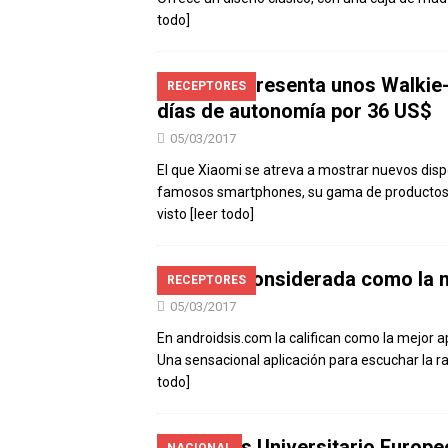
todo]
Xiaomi presenta unos Walkie-
RECEPTORES
días de autonomía por 36 US$
05/03/2017
El que Xiaomi se atreva a mostrar nuevos disp
famosos smartphones, su gama de productos 
visto
[leer todo]
Radify considerada como la m
RECEPTORES
05/03/2017
En androidsis.com la califican como la mejor a
Una sensacional aplicación para escuchar la ra
todo]
Campus Universitario Europe