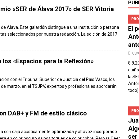
PUB
emio «SER de Álava 2017» de SER Vitoria
PRO
de Alava. Este galardón distingue a una institución o persona
El 
datas seleccionados por nuestra redacción. La edición de 2017
Ant
ant
08/
los «Espacios para la Reflexión»
8.8.2
guiño
la SE
ión con el Tribunal Superior de Justicia del País Vasco, los
Antón
 8 de marzo, en el TSJPV, expertos y profesionales abordarán
todo]
PRO
n DAB+ y FM de estilo clásico
Jua
Alg
 con caja acústicamente optimizada y altavoz incorporado.
ser
era en color oscuro y unos toques de color cobre. Pero su
[leer