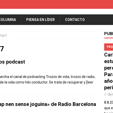
COLUMNA
PIENSA EN LÍDER
CONTACTO
PUB
ingo)
17
PRO
Car
est
los podcast
per
Par
rcha el canal de podcasting Trozos de vida, trozos de radio,
año
de la vida como hilo conductor. Se trata de recuperar y
[leer
peri
08/
8.8.2
ap nen sense joguina» de Radio Barcelona
que el