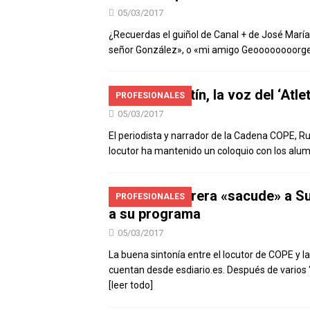
05/03/2017
¿Recuerdas el guiñol de Canal + de José María
señor González», o «mi amigo Geoooooooorge». C
Rubén Martín, la voz del ‘Atlet
PROFESIONALES
05/03/2017
El periodista y narrador de la Cadena COPE, Rub
locutor ha mantenido un coloquio con los alum
Carlos Herrera «sacude» a Su
PROFESIONALES
a su programa
05/03/2017
La buena sintonía entre el locutor de COPE y 
cuentan desde esdiario.es. Después de varios “
[leer todo]