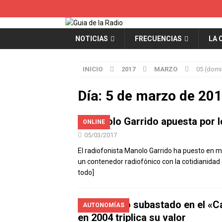
NOTICIAS
FRECUENCIAS
LA 
INICIO
2017
MARZO
05 (dom
Día:
5 de marzo de 20
Manolo Garrido apuesta por 
ONLINE
05/03/2017
El radiofonista Manolo Garrido ha puesto en ma
un contenedor radiofónico con la cotidianidad 
todo]
Un objeto subastado en el «C
AUTONOMÍAS
en 2004 triplica su valor