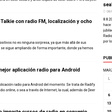
sea
08/
8.8.2
Talkie con radio FM, localización y ocho
hace 
jubil
Radio
por l
ositivos no es ninguna sorpresa, ya que más allá de sus
se sigue ampliando de forma importante, donde ya hemos
PUB
ejor aplicación radio para Android
MARZ
L
plicación radio para Android del momento. Se trata de Radify.
dio online, o sea a través de Internet, la cual, además de
[leer
6
13
o imparte cursos de radio en convenio
20