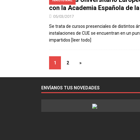
NACIONAL
con la Academia Española de la
05/03/2017
Se trata de cursos presenciales de distintos ám
instalaciones de CUE se encuentran en un punt
impartidos
[leer todo]
1
2
»
ENVÍANOS TUS NOVEDADES