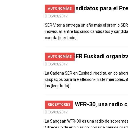
Ya hay candidatos para el Pr
AUTONOMÍAS
05/03/2017
SER Vitoria entrega un año más el premio SER 
individual, entre los cinco candidatos y candi
cuenta
[leer todo]
Cadena SER Euskadi organiza 
AUTONOMÍAS
05/03/2017
La Cadena SER en Euskadi reedita, en colaborac
«Espacios para la Reflexión». Este miércoles,
las
[leer todo]
Sangean WFR-30, una radio co
RECEPTORES
05/03/2017
La Sangean WFR-30 es una radio de sobremesa
Ofrece un diseño clásico, con una caja de mad