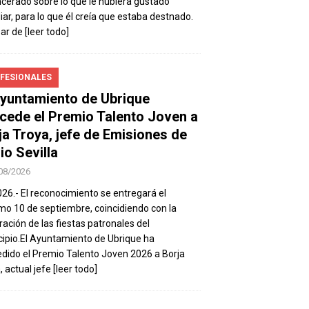
ncerado sobre lo que le hubiera gustado
iar, para lo que él creía que estaba destnado.
sar de
[leer todo]
FESIONALES
Ayuntamiento de Ubrique
cede el Premio Talento Joven a
ja Troya, jefe de Emisiones de
io Sevilla
08/2026
026.- El reconocimiento se entregará el
mo 10 de septiembre, coincidiendo con la
ración de las fiestas patronales del
ipio.El Ayuntamiento de Ubrique ha
dido el Premio Talento Joven 2026 a Borja
, actual jefe
[leer todo]