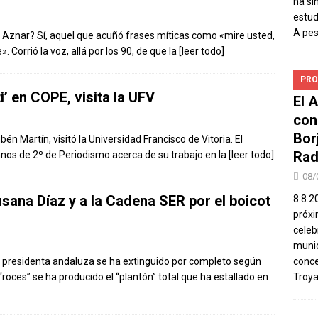
ha si
estud
A pe
 Aznar? Sí, aquel que acuñó frases míticas como «mire usted,
orrió la voz, allá por los 90, de que la
[leer todo]
PRO
i’ en COPE, visita la UFV
El 
con
Bor
én Martín, visitó la Universidad Francisco de Vitoria. El
Rad
nos de 2º de Periodismo acerca de su trabajo en la
[leer todo]
08/
sana Díaz y a la Cadena SER por el boicot
8.8.2
próxi
celeb
munic
la presidenta andaluza se ha extinguido por completo según
conce
roces” se ha producido el “plantón” total que ha estallado en
Troya