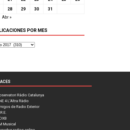
28
29
30
31
Abr »
LICACIONES POR MES
LACES
bservatori Ràdio Catalunya
NE 4 L'Altra Ràdio
migos de Radio Exterior
R.E.
DXB
M Musical
scuchar radios online