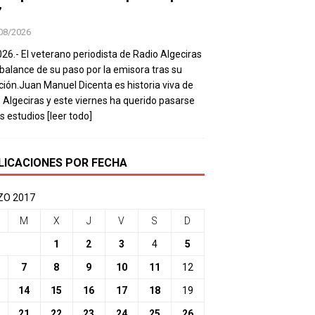
’
08/2026
026.- El veterano periodista de Radio Algeciras
balance de su paso por la emisora tras su
ación.Juan Manuel Dicenta es historia viva de
 Algeciras y este viernes ha querido pasarse
os estudios
[leer todo]
LICACIONES POR FECHA
O 2017
M
X
J
V
S
D
1
2
3
4
5
7
8
9
10
11
12
14
15
16
17
18
19
21
22
23
24
25
26