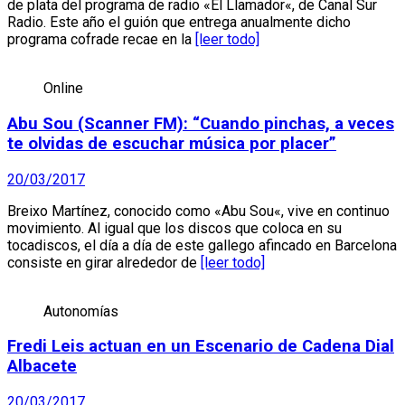
de plata del programa de radio «El Llamador«, de Canal Sur
Radio. Este año el guión que entrega anualmente dicho
programa cofrade recae en la
[leer todo]
Online
Abu Sou (Scanner FM): “Cuando pinchas, a veces
te olvidas de escuchar música por placer”
20/03/2017
Breixo Martínez, conocido como «Abu Sou«, vive en continuo
movimiento. Al igual que los discos que coloca en su
tocadiscos, el día a día de este gallego afincado en Barcelona
consiste en girar alrededor de
[leer todo]
Autonomías
Fredi Leis actuan en un Escenario de Cadena Dial
Albacete
20/03/2017