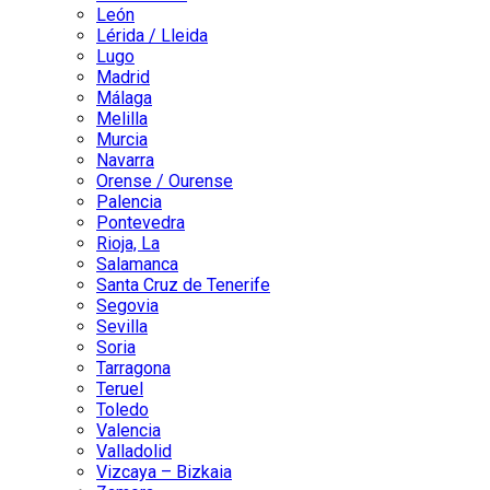
León
Lérida / Lleida
Lugo
Madrid
Málaga
Melilla
Murcia
Navarra
Orense / Ourense
Palencia
Pontevedra
Rioja, La
Salamanca
Santa Cruz de Tenerife
Segovia
Sevilla
Soria
Tarragona
Teruel
Toledo
Valencia
Valladolid
Vizcaya – Bizkaia