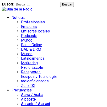
Buscar:
Noticias
Profesionales
Emisoras
Emisoras locales
Podcasts
Mundo
Radio Online
DAB & DRM
Mundo
Latinoamérica
Marketing
Radio Escolar
Receptores
Equipos y Tecnología
radioaficionados
Zona DX
Frecuencias
Alava / Araba
Albacete
Alicante / Alacant