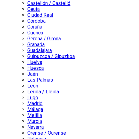
Castellón / Castelló
Ceuta
Ciudad Real
Córdoba
Coruña
Cuenca
Gerona / Girona
Granada
Guadalajara
Guipuzcoa / Gipuzkoa
Huelva
Huesca
Jaén
Las Palmas
León
Lérida / Lleida
Lugo
Madrid
Málaga
Melilla
Murcia
Navarra
Orense / Ourense
Palencia