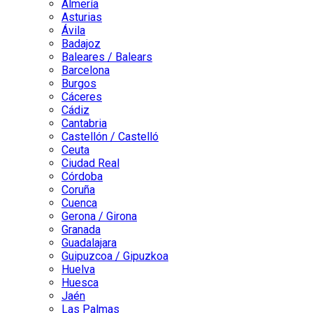
Almería
Asturias
Ávila
Badajoz
Baleares / Balears
Barcelona
Burgos
Cáceres
Cádiz
Cantabria
Castellón / Castelló
Ceuta
Ciudad Real
Córdoba
Coruña
Cuenca
Gerona / Girona
Granada
Guadalajara
Guipuzcoa / Gipuzkoa
Huelva
Huesca
Jaén
Las Palmas