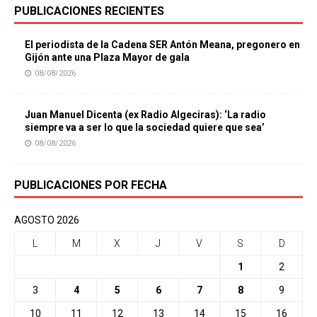
PUBLICACIONES RECIENTES
El periodista de la Cadena SER Antón Meana, pregonero en
Gijón ante una Plaza Mayor de gala
08/08/2026
Juan Manuel Dicenta (ex Radio Algeciras): ‘La radio
siempre va a ser lo que la sociedad quiere que sea’
08/08/2026
PUBLICACIONES POR FECHA
AGOSTO 2026
L
M
X
J
V
S
D
1
2
3
4
5
6
7
8
9
10
11
12
13
14
15
16