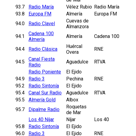
93.7
Radio María
Vélez Rubio
Radio María
93.8
Europa FM
Almería
Europa FM
Cuevas de
94.0
Radio Clavel
Almanzora
Cadena 100
94.1
Almería
Cadena 100
Almería
Huércal
94.4
Radio Clásica
RNE
Overa
Canal Fiesta
94.5
Aguadulce
RTVA
Radio
Radio Poniente
El Ejido
94.9
Radio 3
Pechina
RNE
95.2
Radio Sintonía
El Ejido
95.4
Canal Sur Radio
Aguadulce
RTVA
95.5
Almería Gold
Albox
Roquetas
95.7
Dipalme Radio
de Mar
Los 40 Níjar
Níjar
Los 40
95.8
Radio Sintonía
El Ejido
96.0
Radio 3
El Ejido
RNE