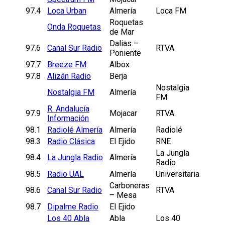
97.4
Loca Urban
Almería
Loca FM
Roquetas
Onda Roquetas
de Mar
Dalias –
97.6
Canal Sur Radio
RTVA
Poniente
97.7
Breeze FM
Albox
97.8
Alizán Radio
Berja
Nostalgia
Nostalgia FM
Almería
FM
R. Andalucía
97.9
Mojacar
RTVA
Información
98.1
Radiolé Almería
Almería
Radiolé
98.3
Radio Clásica
El Ejido
RNE
La Jungla
98.4
La Jungla Radio
Almería
Radio
98.5
Radio UAL
Almería
Universitaria
Carboneras
98.6
Canal Sur Radio
RTVA
– Mesa
98.7
Dipalme Radio
El Ejido
Los 40 Abla
Abla
Los 40