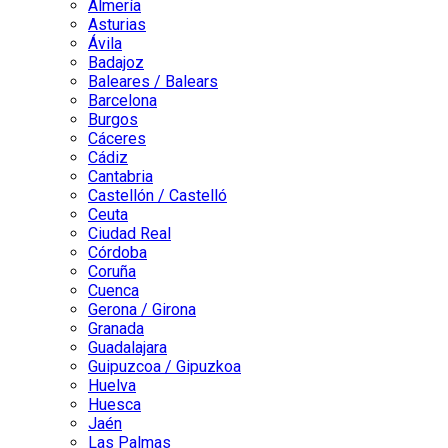
Almería
Asturias
Ávila
Badajoz
Baleares / Balears
Barcelona
Burgos
Cáceres
Cádiz
Cantabria
Castellón / Castelló
Ceuta
Ciudad Real
Córdoba
Coruña
Cuenca
Gerona / Girona
Granada
Guadalajara
Guipuzcoa / Gipuzkoa
Huelva
Huesca
Jaén
Las Palmas