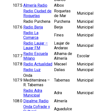
107.5
Almería Radio
Albox
Radio Ciudad de
Roquetas
Municipal
Roquetas
de Mar
Radio Purchena
Purchena
Municipal
107.6
Radio Berja
Berja
Municipal
Radio La
Fines
Municipal
Comarca
Radio Laujar –
Laujar de
Municipal
Laujar FM
Andarax
Radio Escuela
Alhama de
107.7
Escolar
Milano
Almería
107.8
Radio Actualidad
Macael
Municipal
Radio Luz
Dalias
Municipal
Onda
107.9
Mediterránea –
Tabernas
Municipal
R. Tabernas
Radio Adra
Adra
Municipal
Municipal
108.0
Dipalme Radio
Almería
Onda Cofrade y
Aguadulce