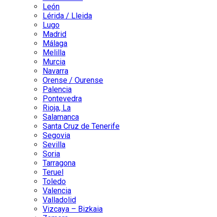
León
Lérida / Lleida
Lugo
Madrid
Málaga
Melilla
Murcia
Navarra
Orense / Ourense
Palencia
Pontevedra
Rioja, La
Salamanca
Santa Cruz de Tenerife
Segovia
Sevilla
Soria
Tarragona
Teruel
Toledo
Valencia
Valladolid
Vizcaya – Bizkaia