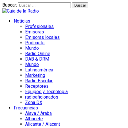
Buscar:
Noticias
Profesionales
Emisoras
Emisoras locales
Podcasts
Mundo
Radio Online
DAB & DRM
Mundo
Latinoamérica
Marketing
Radio Escolar
Receptores
Equipos y Tecnología
radioaficionados
Zona DX
Frecuencias
Alava / Araba
Albacete
Alicante / Alacant