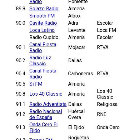
Radio
Poniente
89.8
Solazo Radio
Almería
Smooth FM
Albox
90.0
Cavite Radio
Adra
Escolar
Loca Latino
Levante
Loca FM
Radio Cupido
Almería
Escolar
Canal Fiesta
90.1
Mojacar
RTVA
Radio
Radio Luz
90.2
Dalias
Classic
Canal Fiesta
90.4
Carboneras
RTVA
Radio
90.5
Si FM
Almería
Los 40
90.8
Los 40 Classic
Almería
Classic
91.1
Radio Adventista
Dalias
Religiosa
Radio Nacional
Huércal
91.2
RNE
de España
Overa
Onda Cero El
91.3
El Ejido
Onda Cero
Ejido
Roquetas