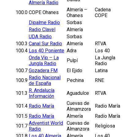
Almería Radio
Almería –
Cadena
100.0
COPE Ohanes
Ohanes
COPE
Dipalme Radio
Sorbas
Radio Clavel
Almería
UDA Radio
Sorbas
100.3
Canal Sur Radio
Almería
RTVA
100.4
Los 40 Poniente
Adra
Los 40
Onda Vip – La
La Jungla
Pulpí
Jungla Radio
Radio
100.7
Gozadera FM
El Ejido
Latina
Radio Nacional
100.9
Pechina
RNE
de España
R. Andalucía
101.3
Aguadulce
RTVA
Información
Cuevas de
101.4
Radio María
Radio María
Almamzora
101.5
Radio María
Almería
Radio María
Adventist World
Cuevas de
101.7
Religiosa
Radio
Almanzora
101.8
Los 40 Almería
Almería
Los 40