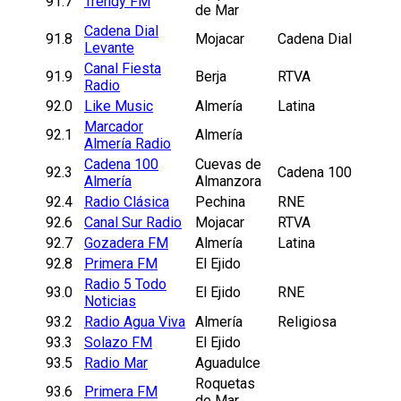
91.7
Trendy FM
de Mar
Cadena Dial
91.8
Mojacar
Cadena Dial
Levante
Canal Fiesta
91.9
Berja
RTVA
Radio
92.0
Like Music
Almería
Latina
Marcador
92.1
Almería
Almería Radio
Cadena 100
Cuevas de
92.3
Cadena 100
Almería
Almanzora
92.4
Radio Clásica
Pechina
RNE
92.6
Canal Sur Radio
Mojacar
RTVA
92.7
Gozadera FM
Almería
Latina
92.8
Primera FM
El Ejido
Radio 5 Todo
93.0
El Ejido
RNE
Noticias
93.2
Radio Agua Viva
Almería
Religiosa
93.3
Solazo FM
El Ejido
93.5
Radio Mar
Aguadulce
Roquetas
93.6
Primera FM
de Mar