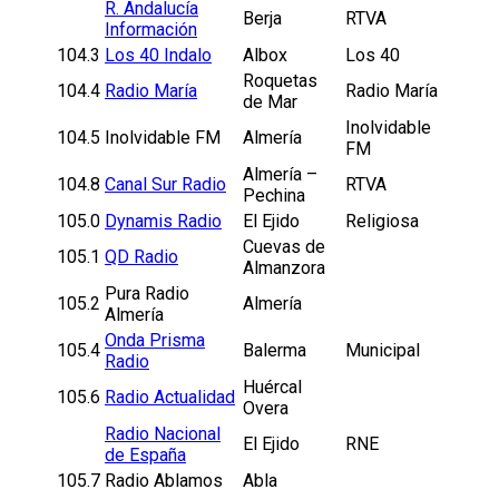
R. Andalucía
Berja
RTVA
Información
104.3
Los 40 Indalo
Albox
Los 40
Roquetas
104.4
Radio María
Radio María
de Mar
Inolvidable
104.5
Inolvidable FM
Almería
FM
Almería –
104.8
Canal Sur Radio
RTVA
Pechina
105.0
Dynamis Radio
El Ejido
Religiosa
Cuevas de
105.1
QD Radio
Almanzora
Pura Radio
105.2
Almería
Almería
Onda Prisma
105.4
Balerma
Municipal
Radio
Huércal
105.6
Radio Actualidad
Overa
Radio Nacional
El Ejido
RNE
de España
105.7
Radio Ablamos
Abla