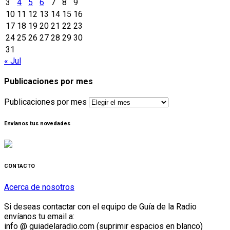
3
4
5
6
7
8
9
10
11
12
13
14
15
16
17
18
19
20
21
22
23
24
25
26
27
28
29
30
31
« Jul
Publicaciones por mes
Publicaciones por mes
Envíanos tus novedades
CONTACTO
Acerca de nosotros
Si deseas contactar con el equipo de Guía de la Radio
envíanos tu email a:
info @ guiadelaradio.com (suprimir espacios en blanco)