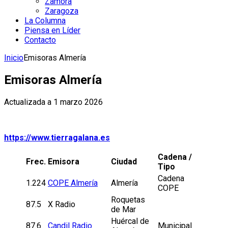
Zamora
Zaragoza
La Columna
Piensa en Líder
Contacto
Inicio
Emisoras Almería
Emisoras Almería
Actualizada a 1 marzo 2026
https://www.tierragalana.es
Cadena /
Frec.
Emisora
Ciudad
Tipo
Cadena
1.224
COPE Almería
Almería
COPE
Roquetas
87.5
X Radio
de Mar
Huércal de
87.6
Candil Radio
Municipal