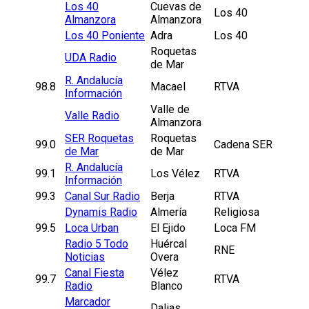
Los 40
Cuevas de
Los 40
Almanzora
Almanzora
Los 40 Poniente
Adra
Los 40
Roquetas
UDA Radio
de Mar
R. Andalucía
98.8
Macael
RTVA
Información
Valle de
Valle Radio
Almanzora
SER Roquetas
Roquetas
99.0
Cadena SER
de Mar
de Mar
R. Andalucía
99.1
Los Vélez
RTVA
Información
99.3
Canal Sur Radio
Berja
RTVA
Dynamis Radio
Almería
Religiosa
99.5
Loca Urban
El Ejido
Loca FM
Radio 5 Todo
Huércal
RNE
Noticias
Overa
Canal Fiesta
Vélez
99.7
RTVA
Radio
Blanco
Marcador
Dalias