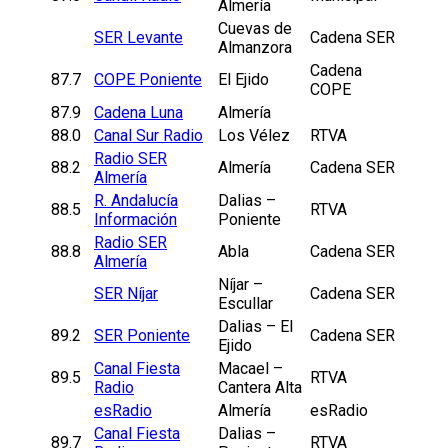
Almería
Cuevas de
SER Levante
Cadena SER
Almanzora
Cadena
87.7
COPE Poniente
El Ejido
COPE
87.9
Cadena Luna
Almería
88.0
Canal Sur Radio
Los Vélez
RTVA
Radio SER
88.2
Almería
Cadena SER
Almería
R. Andalucía
Dalias –
88.5
RTVA
Información
Poniente
Radio SER
88.8
Abla
Cadena SER
Almería
Níjar –
SER Níjar
Cadena SER
Escullar
Dalias – El
89.2
SER Poniente
Cadena SER
Ejido
Canal Fiesta
Macael –
89.5
RTVA
Radio
Cantera Alta
esRadio
Almería
esRadio
Canal Fiesta
Dalias –
89.7
RTVA