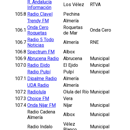
R. Andalucía
Los Vélez
RTVA
Información
105.8
Radio Clavel
Pechina
Trendy FM
Almería
Onda Cero
Roquetas
106.1
Onda Cero
Roquetas
de Mar
Radio 5 Todo
106.7
Almería
RNE
Noticias
106.8
Spectrum FM
Albox
106.9
Abrucena Radio
Abrucena
Municipal
107.0
Radio Ejido
El Ejido
Municipal
Radio Pulpí
Pulpí
Municipal
107.1
Dipalme Radio
Almería
UDA Radio
Almería
107.2
Radiolula
Olula del Río
Municipal
107.3
Choice FM
Vera
107.4
Onda Níjar FM
Níjar
Municipal
Radio Cadena
Albox
Municipal
Almería
Vélez
Radio Indalo
Municipal
Blanco