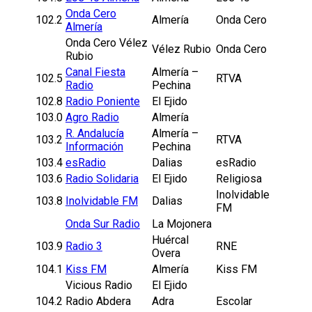
Onda Cero
102.2
Almería
Onda Cero
Almería
Onda Cero Vélez
Vélez Rubio
Onda Cero
Rubio
Canal Fiesta
Almería –
102.5
RTVA
Radio
Pechina
102.8
Radio Poniente
El Ejido
103.0
Agro Radio
Almería
R. Andalucía
Almería –
103.2
RTVA
Información
Pechina
103.4
esRadio
Dalias
esRadio
103.6
Radio Solidaria
El Ejido
Religiosa
Inolvidable
103.8
Inolvidable FM
Dalias
FM
Onda Sur Radio
La Mojonera
Huércal
103.9
Radio 3
RNE
Overa
104.1
Kiss FM
Almería
Kiss FM
Vicious Radio
El Ejido
104.2
Radio Abdera
Adra
Escolar