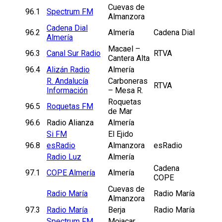
Cuevas de
96.1
Spectrum FM
Almanzora
Cadena Dial
96.2
Almería
Cadena Dial
Almería
Macael –
96.3
Canal Sur Radio
RTVA
Cantera Alta
96.4
Alizán Radio
Almería
R. Andalucía
Carboneras
RTVA
Información
– Mesa R.
Roquetas
96.5
Roquetas FM
de Mar
96.6
Radio Alianza
Almería
Si FM
El Ejido
96.8
esRadio
Almanzora
esRadio
Radio Luz
Almería
Cadena
97.1
COPE Almería
Almería
COPE
Cuevas de
Radio María
Radio María
Almanzora
97.3
Radio María
Berja
Radio María
Spectrum FM
Mojacar