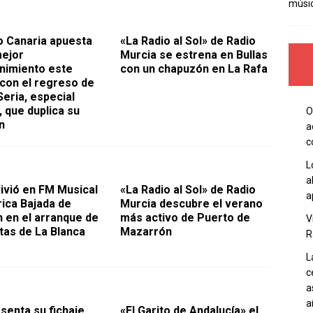
músi
o Canaria apuesta
«La Radio al Sol» de Radio
mejor
Murcia se estrena en Bullas
nimiento este
con un chapuzón en La Rafa
con el regreso de
Seria, especial
, que duplica su
O
n
a
c
L
a
vivió en FM Musical
«La Radio al Sol» de Radio
a
rica Bajada de
Murcia descubre el verano
 en el arranque de
más activo de Puerto de
V
stas de La Blanca
Mazarrón
R
L
c
a
a
senta su fichaje
«El Garito de Andalucía» el