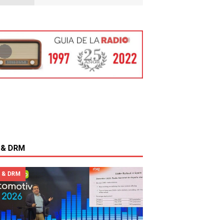
a plataforma Subterfuge Radio toma el m
olitario del festival Estación Podcast
 & DRM
 & DRM