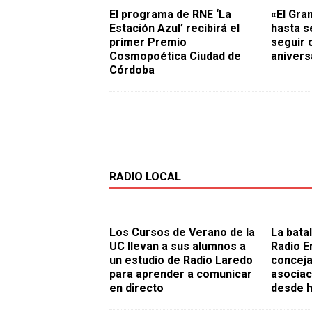
El programa de RNE ‘La
«El Gran
Estación Azul’ recibirá el
hasta s
primer Premio
seguir 
Cosmopoética Ciudad de
anivers
Córdoba
RADIO LOCAL
Los Cursos de Verano de la
La batal
UC llevan a sus alumnos a
Radio E
un estudio de Radio Laredo
conceja
para aprender a comunicar
asociac
en directo
desde h