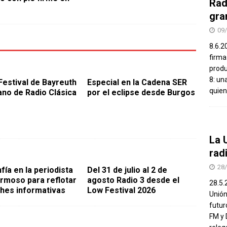
Rad
gra
09
8.6.2
firma
produ
8: un
 Festival de Bayreuth
Especial en la Cadena SER
quien
ano de Radio Clásica
por el eclipse desde Burgos
La 
rad
28
fía en la periodista
Del 31 de julio al 2 de
rmoso para reflotar
agosto Radio 3 desde el
28.5.
hes informativas
Low Festival 2026
Unión
futur
FM y 