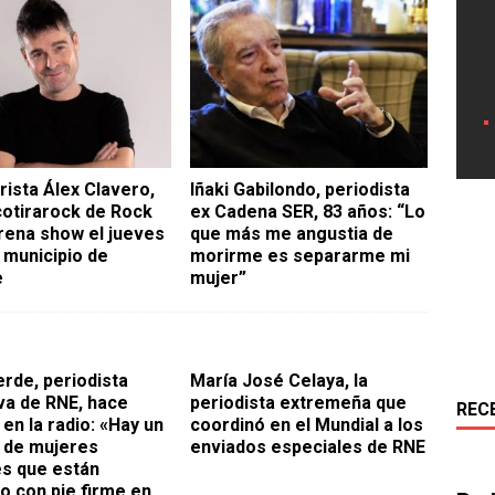
rista Álex Clavero,
Iñaki Gabilondo, periodista
cotirarock de Rock
ex Cadena SER, 83 años: “Lo
rena show el jueves
que más me angustia de
 municipio de
morirme es separarme mi
e
mujer”
erde, periodista
María José Celaya, la
va de RNE, hace
periodista extremeña que
REC
 en la radio: «Hay un
coordinó en el Mundial a los
 de mujeres
enviados especiales de RNE
es que están
o con pie firme en