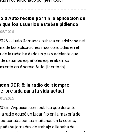
ado ni condicionado por
[leer todo]
oid Auto recibe por fin la aplicación de
o que los usuarios estaban pidiendo
/05/2026
2026.- Justo Romanos publica en adslzone.net
na de las aplicaciones más conocidas en el
r de la radio ha dado un paso adelante que
 de usuarios españoles esperaban: su
miento en Android Auto.
[leer todo]
ean DDR-8: la radio de siempre
terpretada para la vida actual
/05/2026
2026.- Avpasion.com publica que durante
 la radio ocupó un lugar fijo en la mayoría de
es: sonaba por las mañanas en la cocina,
añaba jornadas de trabajo o llenaba de