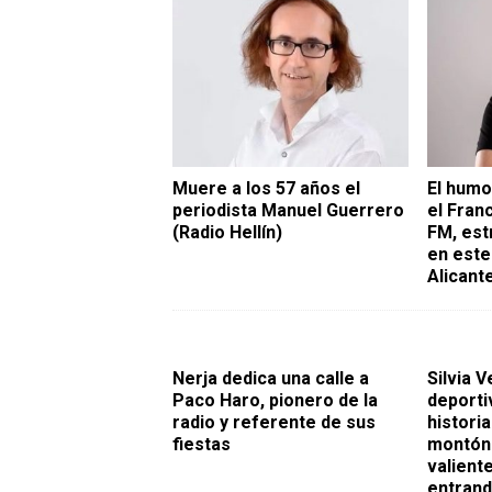
Muere a los 57 años el
El humo
periodista Manuel Guerrero
el Fran
(Radio Hellín)
FM, est
en este
Alicant
Nerja dedica una calle a
Silvia V
Paco Haro, pionero de la
deporti
radio y referente de sus
historia
fiestas
montón
valient
entrand