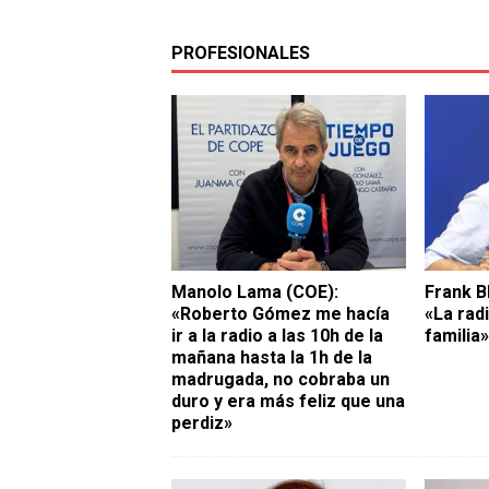
PROFESIONALES
Manolo Lama (COE):
Frank B
«Roberto Gómez me hacía
«La rad
ir a la radio a las 10h de la
familia»
mañana hasta la 1h de la
madrugada, no cobraba un
duro y era más feliz que una
perdiz»