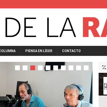
nde tillsammans med representanter från
utländska casino
.
 COLUMNA
PIENSA EN LÍDER
CONTACTO
PODC