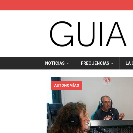
Guiadelaradio.com hade en direktsänd intervju om ansvarsfullt spela
NOTICIAS
FRECUENCIAS
LA
AUTONOMÍAS