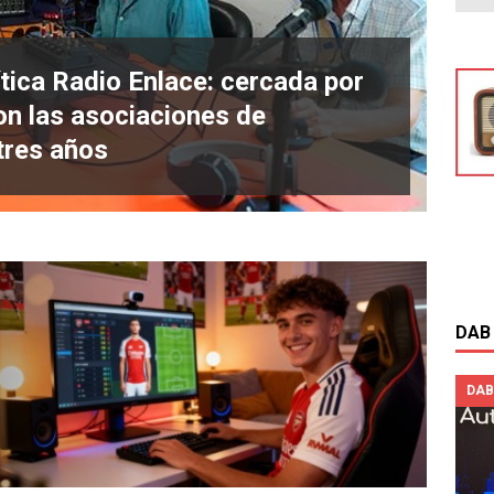
mítica Radio Enlace: cercada por
con las asociaciones de
L
tres años
s
DAB
DAB