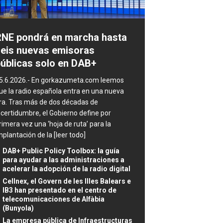
NE pondrá en marcha hasta
eis nuevas emisoras
úblicas solo en DAB+
5.6.2026.- En gorkazumeta.com leemos
ue la radio española entra en una nueva
ra. Tras más de dos décadas de
ncertidumbre, el Gobierno define por
rimera vez una ‘hoja de ruta’ para la
mplantación de la
[leer todo]
DAB+ Public Policy Toolbox: la guía
para ayudar a las administraciones a
acelerar la adopción de la radio digital
Cellnex, el Govern de les Illes Balears e
IB3 han presentado en el centro de
telecomunicaciones de Alfàbia
(Bunyola)
La empresa pública de Infraestructuras