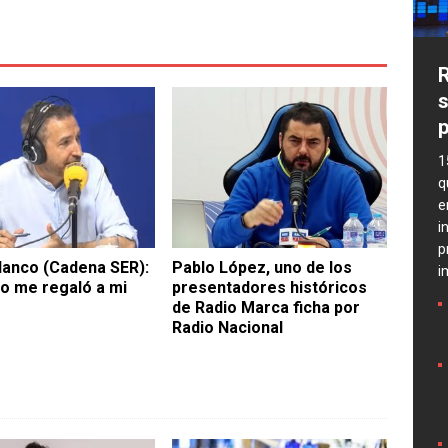
R
s
p
1
q
e
i
p
lanco (Cadena SER):
Pablo López, uno de los
i
io me regaló a mi
presentadores históricos
de Radio Marca ficha por
Radio Nacional