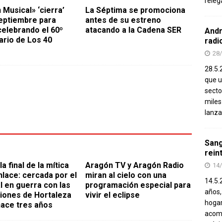
releg
 Musical» ‘cierra’
La Séptima se promociona
eptiembre para
antes de su estreno
celebrando el 60º
atacando a la Cadena SER
Andr
ario de Los 40
radi
28
28.5.
que u
secto
miles
lanza
Sang
rein
la final de la mítica
Aragón TV y Aragón Radio
14
nlace: cercada por el
miran al cielo con una
14.5.
l en guerra con las
programación especial para
años,
iones de Hortaleza
vivir el eclipse
hogar
ace tres años
acomp