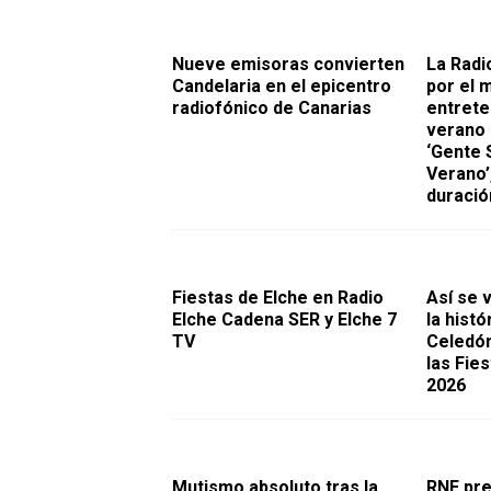
Nueve emisoras convierten
La Radi
Candelaria en el epicentro
por el 
radiofónico de Canarias
entrete
verano 
‘Gente 
Verano’
duració
Fiestas de Elche en Radio
Así se 
Elche Cadena SER y Elche 7
la histó
TV
Celedón
las Fie
2026
Mutismo absoluto tras la
RNE pre