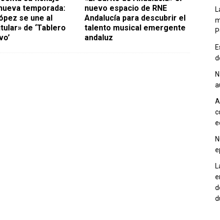
 nueva temporada:
nuevo espacio de RNE
L
ópez se une al
Andalucía para descubrir el
m
tular» de ‘Tablero
talento musical emergente
P
vo’
andaluz
E
d
N
a
A
c
e
N
e
L
e
d
d