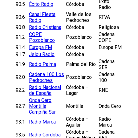
Éxito
90.5
Éxito Radio
Córdoba
Radio
Canal Fiesta
Valle de los
90.6
RTVA
Radio
Pedroches
90.8
Radio Cristiana
Córdoba
Religiosa
COPE
Cadena
91.2
Pozoblanco
Pozoblanco
COPE
91.4
Europa FM
Córdoba
Europa FM
91.7
Jelou Radio
Córdoba
Cadena
91.9
Radio Palma
Palma del Río
SER
Cadena 100 Los
Cadena
92.0
Pozoblanco
Pedroches
100
Radio Nacional
Córdoba –
92.2
RNE
de España
Lagar
Onda Cero
92.7
Montilla
Montilla
Onda Cero
Campiña Sur
Córdoba –
Radio
93.1
Radio Marca
Aguilar
Marca
Córdoba –
Cadena
93.5
Radio Córdoba
Fernán Núñez
SER