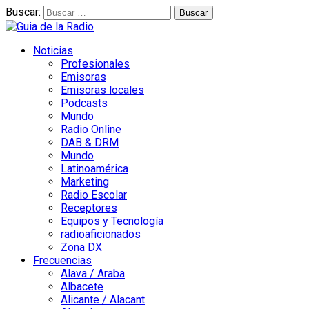
Buscar:
Noticias
Profesionales
Emisoras
Emisoras locales
Podcasts
Mundo
Radio Online
DAB & DRM
Mundo
Latinoamérica
Marketing
Radio Escolar
Receptores
Equipos y Tecnología
radioaficionados
Zona DX
Frecuencias
Alava / Araba
Albacete
Alicante / Alacant