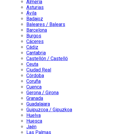
Almería
Asturias
Ávila
Badajoz
Baleares / Balears
Barcelona
Burgos
Cáceres
Cádiz
Cantabria
Castellón / Castelló
Ceuta
Ciudad Real
Córdoba
Coruña
Cuenca
Gerona / Girona
Granada
Guadalajara
Guipuzcoa / Gipuzkoa
Huelva
Huesca
Jaén
Las Palmas