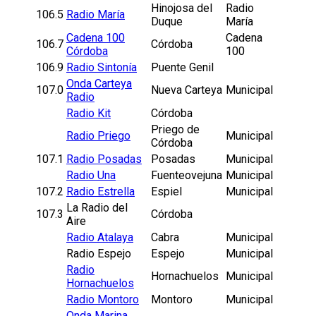
Hinojosa del
Radio
106.5
Radio María
Duque
María
Cadena 100
Cadena
106.7
Córdoba
Córdoba
100
106.9
Radio Sintonía
Puente Genil
Onda Carteya
107.0
Nueva Carteya
Municipal
Radio
Radio Kit
Córdoba
Priego de
Radio Priego
Municipal
Córdoba
107.1
Radio Posadas
Posadas
Municipal
Radio Una
Fuenteovejuna
Municipal
107.2
Radio Estrella
Espiel
Municipal
La Radio del
107.3
Córdoba
Aire
Radio Atalaya
Cabra
Municipal
Radio Espejo
Espejo
Municipal
Radio
Hornachuelos
Municipal
Hornachuelos
Radio Montoro
Montoro
Municipal
Onda Marina