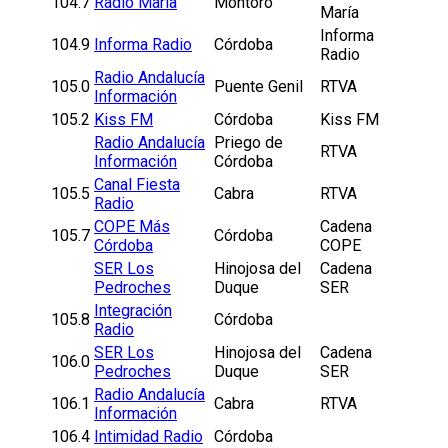
104.7
Radio María
Montoro
María
Informa
104.9
Informa Radio
Córdoba
Radio
Radio Andalucía
105.0
Puente Genil
RTVA
Información
105.2
Kiss FM
Córdoba
Kiss FM
Radio Andalucía
Priego de
RTVA
Información
Córdoba
Canal Fiesta
105.5
Cabra
RTVA
Radio
COPE Más
Cadena
105.7
Córdoba
Córdoba
COPE
SER Los
Hinojosa del
Cadena
Pedroches
Duque
SER
Integración
105.8
Córdoba
Radio
SER Los
Hinojosa del
Cadena
106.0
Pedroches
Duque
SER
Radio Andalucía
106.1
Cabra
RTVA
Información
106.4
Intimidad Radio
Córdoba