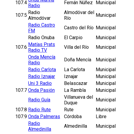
107.4
Fernán Núñez
Municipal
Radio
Radio
Almodóvar del
107.5
Municipal
Almodóvar
Río
Radio Castro
Castro del Río
Municipal
FM
Radio Onuba
El Carpio
Municipal
Matías Prats
107.6
Villa del Río
Municipal
Radio TV
Onda Mencía
Doña Mencía
Municipal
Radio
Radio Carlota
La Carlota
Municipal
Radio Iznajar
Iznajar
Municipal
Uni 3 Radio
Belascazar
Municipal
107.7
Onda Pasión
La Rambla
Municipal
Villanueva del
Radio Guía
Municipal
Duque
107.8
Radio Rute
Rute
Municipal
107.9
Onda Palmeras
Córdoba
Libre
Radio
Almedinilla
Municipal
Almedinilla