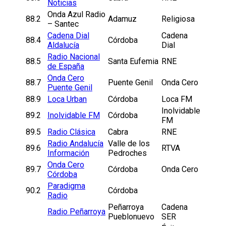
Noticias
Onda Azul Radio
88.2
Adamuz
Religiosa
– Santec
Cadena Dial
Cadena
88.4
Córdoba
Aldalucía
Dial
Radio Nacional
88.5
Santa Eufemia
RNE
de España
Onda Cero
88.7
Puente Genil
Onda Cero
Puente Genil
88.9
Loca Urban
Córdoba
Loca FM
Inolvidable
89.2
Inolvidable FM
Córdoba
FM
89.5
Radio Clásica
Cabra
RNE
Radio Andalucía
Valle de los
89.6
RTVA
Información
Pedroches
Onda Cero
89.7
Córdoba
Onda Cero
Córdoba
Paradigma
90.2
Córdoba
Radio
Peñarroya
Cadena
Radio Peñarroya
Pueblonuevo
SER