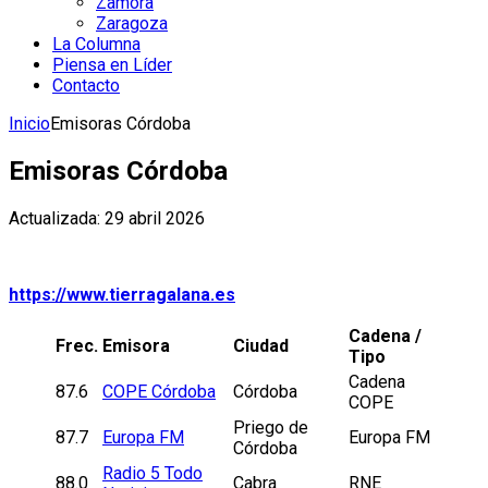
Zamora
Zaragoza
La Columna
Piensa en Líder
Contacto
Inicio
Emisoras Córdoba
Emisoras Córdoba
Actualizada: 29 abril 2026
https://www.tierragalana.es
Cadena /
Frec.
Emisora
Ciudad
Tipo
Cadena
87.6
COPE Córdoba
Córdoba
COPE
Priego de
87.7
Europa FM
Europa FM
Córdoba
Radio 5 Todo
88.0
Cabra
RNE