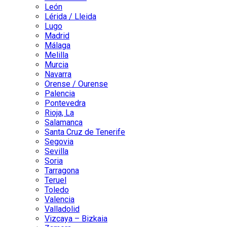
León
Lérida / Lleida
Lugo
Madrid
Málaga
Melilla
Murcia
Navarra
Orense / Ourense
Palencia
Pontevedra
Rioja, La
Salamanca
Santa Cruz de Tenerife
Segovia
Sevilla
Soria
Tarragona
Teruel
Toledo
Valencia
Valladolid
Vizcaya – Bizkaia