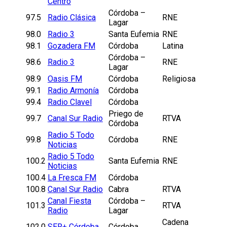
Centro
Córdoba –
97.5
Radio Clásica
RNE
Lagar
98.0
Radio 3
Santa Eufemia
RNE
98.1
Gozadera FM
Córdoba
Latina
Córdoba –
98.6
Radio 3
RNE
Lagar
98.9
Oasis FM
Córdoba
Religiosa
99.1
Radio Armonía
Córdoba
99.4
Radio Clavel
Córdoba
Priego de
99.7
Canal Sur Radio
RTVA
Córdoba
Radio 5 Todo
99.8
Córdoba
RNE
Noticias
Radio 5 Todo
100.2
Santa Eufemia
RNE
Noticias
100.4
La Fresca FM
Córdoba
100.8
Canal Sur Radio
Cabra
RTVA
Canal Fiesta
Córdoba –
101.3
RTVA
Radio
Lagar
Cadena
102.0
SER+ Córdoba
Córdoba