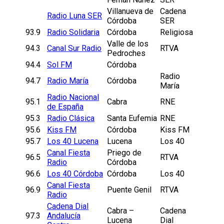
Villanueva de
Cadena
Radio Luna SER
Córdoba
SER
93.9
Radio Solidaria
Córdoba
Religiosa
Valle de los
94.3
Canal Sur Radio
RTVA
Pedroches
94.4
Sol FM
Córdoba
Radio
94.7
Radio María
Córdoba
María
Radio Nacional
95.1
Cabra
RNE
de España
95.3
Radio Clásica
Santa Eufemia
RNE
95.6
Kiss FM
Córdoba
Kiss FM
95.7
Los 40 Lucena
Lucena
Los 40
Canal Fiesta
Priego de
96.5
RTVA
Radio
Córdoba
96.6
Los 40 Córdoba
Córdoba
Los 40
Canal Fiesta
96.9
Puente Genil
RTVA
Radio
Cadena Dial
Cabra –
Cadena
97.3
Andalucía
Lucena
Dial