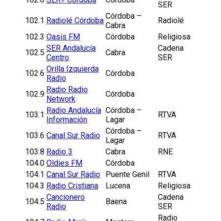
SER
Córdoba –
102.1
Radiolé Córdoba
Radiolé
Cabra
102.3
Oasis FM
Córdoba
Religiosa
SER Andalucía
Cadena
102.5
Cabra
Centro
SER
Orilla Izquierda
102.6
Córdoba
Radio
Radio Radio
102.9
Córdoba
Network
Radio Andalucía
Córdoba –
103.1
RTVA
Información
Lagar
Córdoba –
103.6
Canal Sur Radio
RTVA
Lagar
103.8
Radio 3
Cabra
RNE
104.0
Oldies FM
Córdoba
104.1
Canal Sur Radio
Puente Genil
RTVA
104.3
Radio Cristiana
Lucena
Religiosa
Cancionero
Cadena
104.5
Baena
Radio
SER
Radio