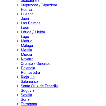
Guadalajara
Guipuzcoa / Gipuzkoa
Huelva
Huesca
Jaén
Las Palmas
León
Lérida / Lleida
Lugo
Madrid
Málaga
Melilla
Murcia
Navarra
Orense / Ourense
Palencia
Pontevedra
Rioja, La
Salamanca
Santa Cruz de Tenerife
Segovia
Sevilla
Soria
Tarragona