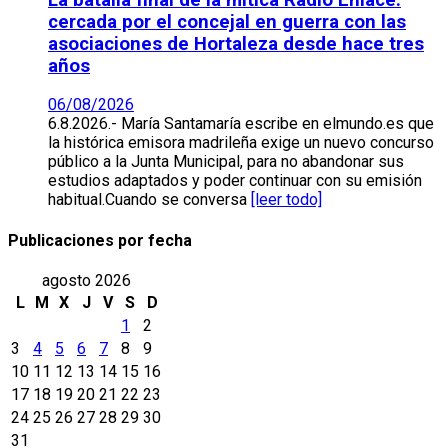
cercada por el concejal en guerra con las
asociaciones de Hortaleza desde hace tres
años
06/08/2026
6.8.2026.- María Santamaría escribe en elmundo.es que
la histórica emisora madrileña exige un nuevo concurso
público a la Junta Municipal, para no abandonar sus
estudios adaptados y poder continuar con su emisión
habitual.Cuando se conversa
[leer todo]
Publicaciones por fecha
agosto 2026
L
M
X
J
V
S
D
1
2
3
4
5
6
7
8
9
10
11
12
13
14
15
16
17
18
19
20
21
22
23
24
25
26
27
28
29
30
31