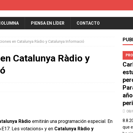
COLUMNA
PIENSA EN LÍDER
CONTACTO
PUB
ciones en Catalunya Ràdio y Catalunya Informació
 en Catalunya Ràdio y
PRO
Car
ió
est
per
Par
año
peri
08/
8.8.2
talunya Ràdio
emitirán una programación especial. En
que el
 «E17: Les votacions» y en
Catalunya Ràdio y