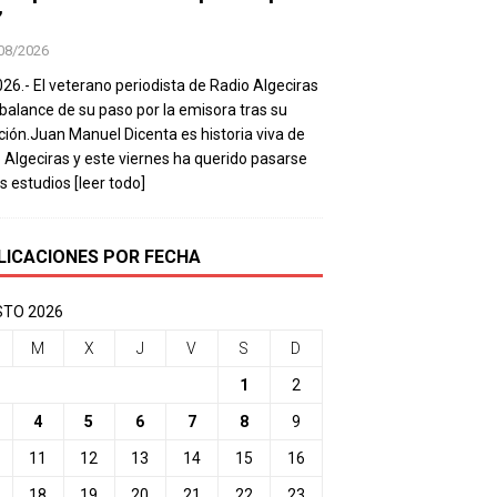
’
08/2026
026.- El veterano periodista de Radio Algeciras
balance de su paso por la emisora tras su
ación.Juan Manuel Dicenta es historia viva de
 Algeciras y este viernes ha querido pasarse
os estudios
[leer todo]
LICACIONES POR FECHA
TO 2026
M
X
J
V
S
D
1
2
4
5
6
7
8
9
11
12
13
14
15
16
18
19
20
21
22
23