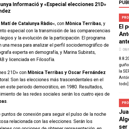
PUB
lunya Informació y «Especial elecciones 21D»
ández
PRO
l Matí de Catalunya Ràdio
«, con
Mònica Terribas
, y
El 
nto especial con la transmisión de las comparecencias
Ant
olegios y la evolución de la participación. El programa
ant
n una mesa para analizar el perfil sociodemográfico de
08/
grafa experta en demografía, y Marina Subirats,
8.8.2
B y licenciada en Filosofía.
guiño
la SE
iones 21D» con
Mònica Terribas y Oscar Fernández
Antón
toral. Son las elecciones más trascendentales en el
todo]
en este periodo democrático, en 1980. Resultados,
uimiento de las redes sociales serán los cuatro ejes de
bas
.
PRO
Jua
 puntos de conexión para seguir el pulso de la noche
Alg
osa relacionada con las elecciones. Serán los
ser
talanes con opciones de obtener representación, en