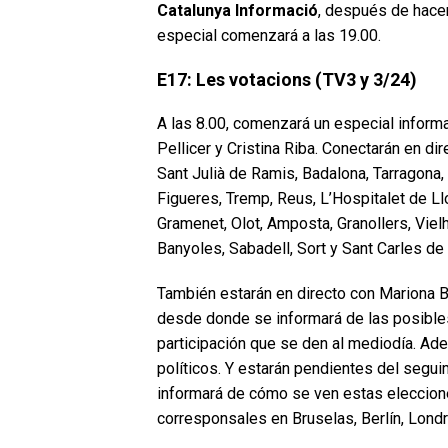
Catalunya Informació
, después de hacer
especial comenzará a las 19.00.
E17: Les votacions (TV3 y 3/24)
A las 8.00, comenzará un especial inform
Pellicer y Cristina Riba. Conectarán en dir
Sant Julià de Ramis, Badalona, Tarragona, 
Figueres, Tremp, Reus, L’Hospitalet de Ll
Gramenet, Olot, Amposta, Granollers, Vielha
Banyoles, Sabadell, Sort y Sant Carles de 
También estarán en directo con Mariona B
desde donde se informará de las posible
participación que se den al mediodía. Ade
políticos. Y estarán pendientes del segu
informará de cómo se ven estas eleccion
corresponsales en Bruselas, Berlín, Lond