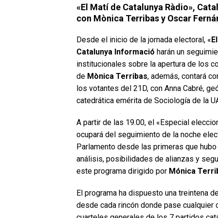
«El Matí de Catalunya Ràdio», Cata
con Mònica Terribas y Oscar Fern
Desde el inicio de la jornada electoral, «
E
Catalunya Informació
harán un seguimie
institucionales sobre la apertura de los c
de
Mònica Terribas
, además, contará co
los votantes del 21D, con Anna Cabré, geó
catedrática emérita de Sociología de la UA
A partir de las 19.00, el «Especial elecc
ocupará del seguimiento de la noche elec
Parlamento desde las primeras que hubo 
análisis, posibilidades de alianzas y seg
este programa dirigido por
Mónica Terri
El programa ha dispuesto una treintena de
desde cada rincón donde pase cualquier c
cuarteles generales de los 7 partidos ca