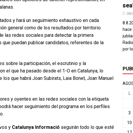
sea
alanas.
08/
tados y hará un seguimiento exhaustivo en cada
8.8.2
ión general como de los resultados por territorio.
hace 
e las redes sociales para detectar la primera
jubil
s que puedan publicar candidatos, referentes de la
Radio
por l
s sobre la participación, el escrutinio y la
PUB
n el que ha pasado desde el 1-O en Catalunya, lo
e los que habrá Joan Subirats, Laia Bonet, Joan Manuel
AGOS
L
ores y oyentes en las redes sociales con la etiqueta
podrá hacer seguimiento del programa en los perfiles
3
o.
10
ivos y
Catalunya Informació
seguirán todo lo que esté
17