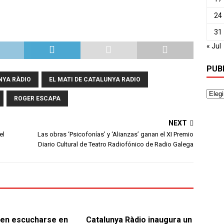
24
31
« Jul
PUB
NYA RÀDIO
EL MATI DE CATALUNYA RADIO
ROGER ESCAPA
NEXT
el
Las obras ‘Psicofonías’ y ‘Alianzas’ ganan el XI Premio
Diario Cultural de Teatro Radiofónico de Radio Galega
en escucharse en
Catalunya Ràdio inaugura un