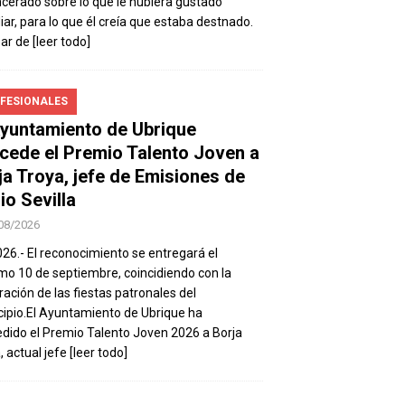
ncerado sobre lo que le hubiera gustado
iar, para lo que él creía que estaba destnado.
sar de
[leer todo]
FESIONALES
Ayuntamiento de Ubrique
cede el Premio Talento Joven a
ja Troya, jefe de Emisiones de
io Sevilla
08/2026
026.- El reconocimiento se entregará el
mo 10 de septiembre, coincidiendo con la
ración de las fiestas patronales del
ipio.El Ayuntamiento de Ubrique ha
dido el Premio Talento Joven 2026 a Borja
, actual jefe
[leer todo]