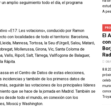
ha si
 un amplio seguimiento todo el día, el programa
estud
A pe
PRO
ativo «E17: Les votacions», conducido por Ramon
El 
ecto con localidades de todo el territorio: Barcelona,
con
Lleida, Manresa, Tortosa, la Seu d’Urgell, Salou, Mataró,
Bor
obregat, Mollerussa, Girona, Vic, Santa Coloma de
Rad
, Valls, Ripoll, Salt, Tàrrega, Vallfogona de Balaguer,
la Rápita.
08/
8.8.2
assa en el Centro de Datos de estas elecciones,
próxi
s incidencias y también de los primeros datos de
celeb
más, seguirán las votaciones de los principales líderes
munic
imiento que se hace de la jornada en Madrid. También se
conce
Troya
es desde todo el mundo, en conexión con los
res, Moscú y Washington.