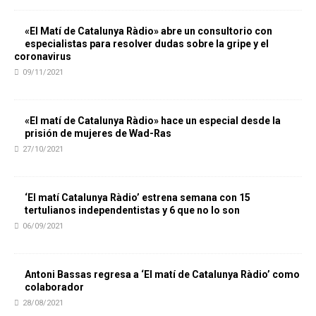
«El Matí de Catalunya Ràdio» abre un consultorio con
especialistas para resolver dudas sobre la gripe y el
coronavirus
09/11/2021
«El matí de Catalunya Ràdio» hace un especial desde la
prisión de mujeres de Wad-Ras
27/10/2021
‘El matí Catalunya Ràdio’ estrena semana con 15
tertulianos independentistas y 6 que no lo son
06/09/2021
Antoni Bassas regresa a ‘El matí de Catalunya Ràdio’ como
colaborador
28/08/2021