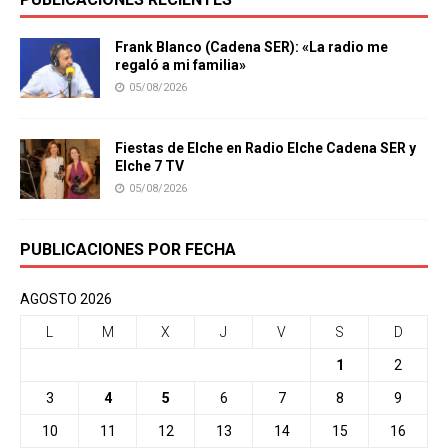
Frank Blanco (Cadena SER): «La radio me
regaló a mi familia»
05/08/2026
Fiestas de Elche en Radio Elche Cadena SER y
Elche 7 TV
05/08/2026
PUBLICACIONES POR FECHA
AGOSTO 2026
L
M
X
J
V
S
D
1
2
3
4
5
6
7
8
9
10
11
12
13
14
15
16