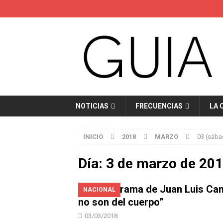
NOTICIAS
FRECUENCIAS
LA 
INICIO
2018
MARZO
03 (sába
Día:
3 de marzo de 20
El programa de Juan Luis Can
NACIONAL
no son del cuerpo”
03/03/2018