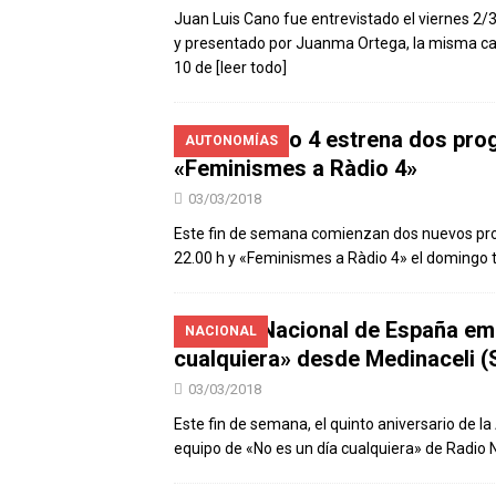
Juan Luis Cano fue entrevistado el viernes 2
y presentado por Juanma Ortega, la misma c
10 de
[leer todo]
RNE Ràdio 4 estrena dos pro
AUTONOMÍAS
«Feminismes a Ràdio 4»
03/03/2018
Este fin de semana comienzan dos nuevos pro
22.00 h y «Feminismes a Ràdio 4» el domingo 
Radio Nacional de España emi
NACIONAL
cualquiera» desde Medinaceli (
03/03/2018
Este fin de semana, el quinto aniversario de l
equipo de «No es un día cualquiera» de Radio 