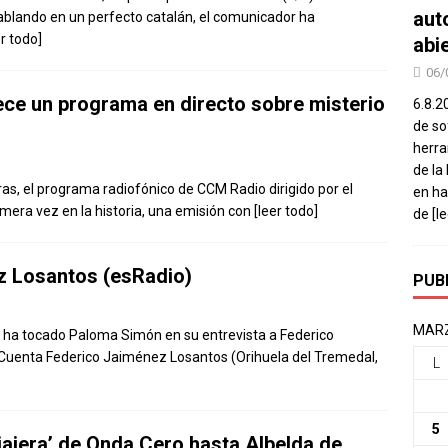
aut
lando en un perfecto catalán, el comunicador ha
er todo]
abi
06/
ece un programa en directo sobre misterio
6.8.2
de so
herra
de la
oras, el programa radiofónico de CCM Radio dirigido por el
en ha
rimera vez en la historia, una emisión con
[leer todo]
de
[l
z Losantos (esRadio)
PUB
MARZ
ue ha tocado Paloma Simón en su entrevista a Federico
 Cuenta Federico Jaiménez Losantos (Orihuela del Tremedal,
L
5
Viajera’ de Onda Cero hasta Albelda de