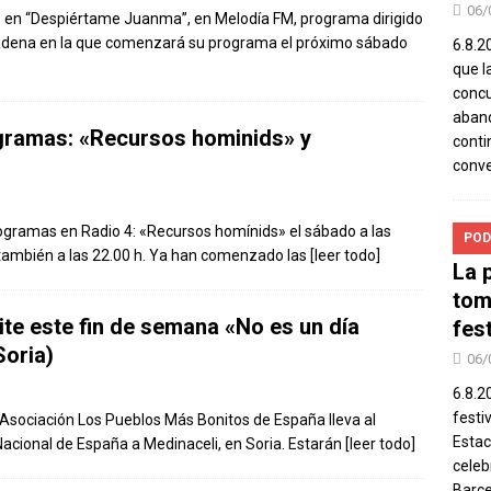
06/
/3 en “Despiértame Juanma”, en Melodía FM, programa dirigido
adena en la que comenzará su programa el próximo sábado
6.8.2
que l
concu
aband
gramas: «Recursos hominids» y
conti
conv
gramas en Radio 4: «Recursos homínids» el sábado a las
POD
también a las 22.00 h. Ya han comenzado las
[leer todo]
La 
tom
te este fin de semana «No es un día
fes
Soria)
06/
6.8.2
festi
a Asociación Los Pueblos Más Bonitos de España lleva al
Estac
Nacional de España a Medinaceli, en Soria. Estarán
[leer todo]
celeb
Barce