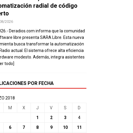
omatización radial de código
erto
08/2026
026.- Deradios.com informa que la comunidad
ftware libre presenta SARA Libre. Esta nueva
mienta busca transformar la automatización
 Radio actual. El sistema ofrece alta eficiencia
rdware modesto. Además, integra asistentes
eer todo]
LICACIONES POR FECHA
O 2018
M
X
J
V
S
D
1
2
3
4
6
7
8
9
10
11