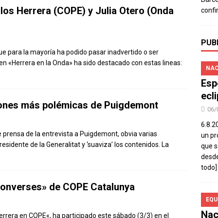
arlos Herrera (COPE) y Julia Otero (Onda
confi
PUB
ue para la mayoría ha podido pasar inadvertido o ser
n «Herrera en la Onda» ha sido destacado con estas lineas:
NAC
Esp
ecl
ciones más polémicas de Puigdemont
06/
6.8.2
e prensa de la entrevista a Puigdemont, obvia varias
un pr
sidente de la Generalitat y ‘suaviza’ los contenidos. La
que s
desde
todo]
«Converses» de COPE Catalunya
EQU
Nac
errera en COPE«, ha participado este sábado (3/3) en el