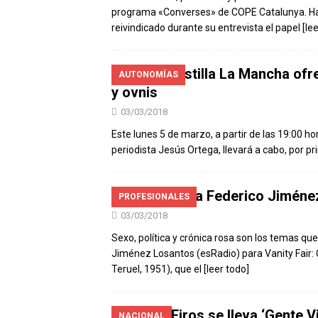
programa «Converses» de COPE Catalunya. Hab
reivindicado durante su entrevista el papel
[le
Radio Castilla La Mancha ofr
AUTONOMÍAS
y ovnis
03/03/2018
Este lunes 5 de marzo, a partir de las 19:00 h
periodista Jesús Ortega, llevará a cabo, por p
Entrevista a Federico Jiméne
PROFESIONALES
03/03/2018
Sexo, política y crónica rosa son los temas q
Jiménez Losantos (esRadio) para Vanity Fair:
Teruel, 1951), que el
[leer todo]
Esther Eiros se lleva ‘Gente 
NACIONAL