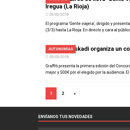
Iregua (La Rioja)
03/03/2018
El programa ‘Gente viajera‘, dirigido y present
(3/3) hasta La Rioja. En directo y cara al públ
Radio Euskadi organiza un 
AUTONOMÍAS
03/03/2018
Graffiti presenta la primera edición del Conc
mejor y 500€ pòr el elegido por la audiencia. E
1
2
»
ENVÍANOS TUS NOVEDADES