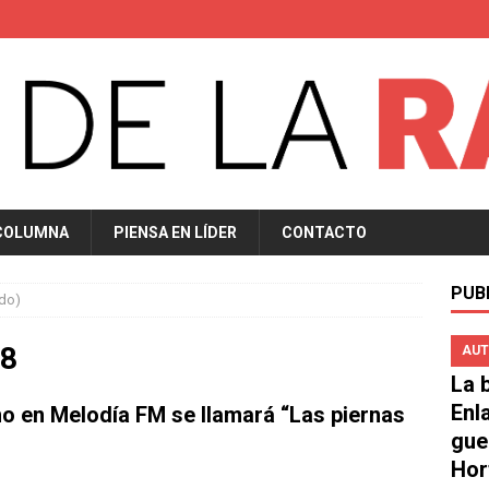
COLUMNA
PIENSA EN LÍDER
CONTACTO
PUB
do)
18
AUT
La b
Enl
o en Melodía FM se llamará “Las piernas
gue
Hor