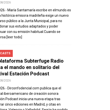
08/2026
026.- María Santamaría escribe en elmundo.es
a histórica emisora madrileña exige un nuevo
rso público a la Junta Municipal, para no
onar sus estudios adaptados y poder
nuar con su emisión habitual.Cuando se
ersa
[leer todo]
CASTS
plataforma Subterfuge Radio
a el mando en solitario del
tival Estación Podcast
08/2026
026.- Dirconfodencial.com publica que el
val iberoamericano de creación sonora
ión Podcast inicia una nueva etapa tras
rar cinco ediciones en Madrid, y citas en
lona, Valencia o Valladolid. Según ha podido