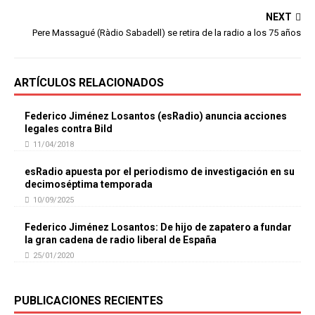
NEXT
Pere Massagué (Ràdio Sabadell) se retira de la radio a los 75 años
ARTÍCULOS RELACIONADOS
Federico Jiménez Losantos (esRadio) anuncia acciones
legales contra Bild
11/04/2018
esRadio apuesta por el periodismo de investigación en su
decimoséptima temporada
10/09/2025
Federico Jiménez Losantos: De hijo de zapatero a fundar
la gran cadena de radio liberal de España
25/01/2020
PUBLICACIONES RECIENTES