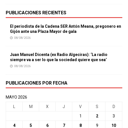
PUBLICACIONES RECIENTES
El periodista de la Cadena SER Antón Meana, pregonero en
Gijón ante una Plaza Mayor de gala
08/08/2026
Juan Manuel Dicenta (ex Radio Algeciras): ‘La radio
siempre va a ser lo que la sociedad quiere que sea’
08/08/2026
PUBLICACIONES POR FECHA
MAYO 2026
L
M
X
J
V
S
D
1
2
3
4
5
6
7
8
9
10