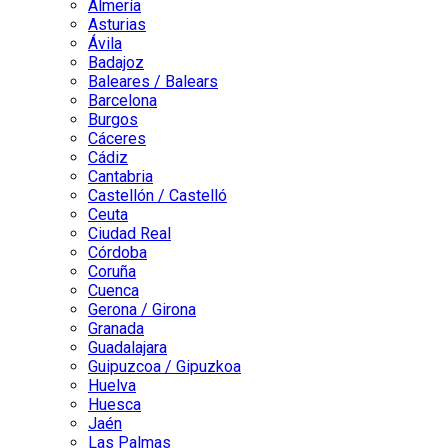
Almería
Asturias
Ávila
Badajoz
Baleares / Balears
Barcelona
Burgos
Cáceres
Cádiz
Cantabria
Castellón / Castelló
Ceuta
Ciudad Real
Córdoba
Coruña
Cuenca
Gerona / Girona
Granada
Guadalajara
Guipuzcoa / Gipuzkoa
Huelva
Huesca
Jaén
Las Palmas