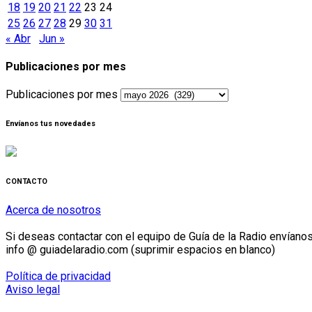
18
19
20
21
22
23
24
25
26
27
28
29
30
31
« Abr
Jun »
Publicaciones por mes
Publicaciones por mes
Envíanos tus novedades
CONTACTO
Acerca de nosotros
Si deseas contactar con el equipo de Guía de la Radio envíanos 
info @ guiadelaradio.com (suprimir espacios en blanco)
Política de privacidad
Aviso legal