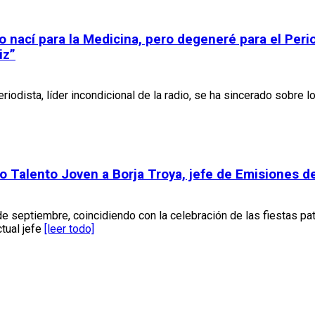
o nací para la Medicina, pero degeneré para el Per
iz”
iodista, líder incondicional de la radio, se ha sincerado sobre lo
 Talento Joven a Borja Troya, jefe de Emisiones de
de septiembre, coincidiendo con la celebración de las fiestas pa
tual jefe
[leer todo]