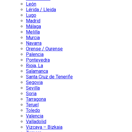
León
Lérida / Lleida
Lugo
Madrid
Málaga
Melilla
Murcia
Navarra
Orense / Ourense
Palencia
Pontevedra
Rioja, La
Salamanca
Santa Cruz de Tenerife
Segovia
Sevilla
Soria
Tarragona
Teruel
Toledo
Valencia
Valladolid
Vizcaya – Bizkaia