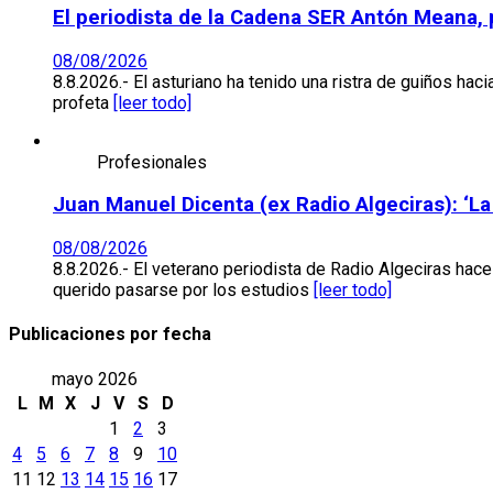
El periodista de la Cadena SER Antón Meana, 
08/08/2026
8.8.2026.- El asturiano ha tenido una ristra de guiños h
profeta
[leer todo]
Profesionales
Juan Manuel Dicenta (ex Radio Algeciras): ‘La
08/08/2026
8.8.2026.- El veterano periodista de Radio Algeciras hace
querido pasarse por los estudios
[leer todo]
Publicaciones por fecha
mayo 2026
L
M
X
J
V
S
D
1
2
3
4
5
6
7
8
9
10
11
12
13
14
15
16
17