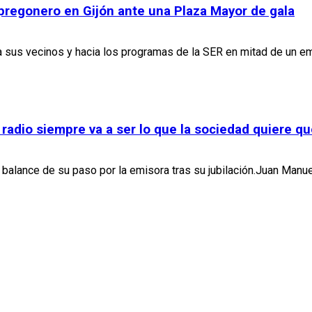
pregonero en Gijón ante una Plaza Mayor de gala
acia sus vecinos y hacia los programas de la SER en mitad de u
 radio siempre va a ser lo que la sociedad quiere qu
 balance de su paso por la emisora tras su jubilación.Juan Manue