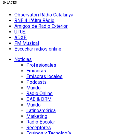
ENLACES
Observatori Ràdio Catalunya
RNE 4 L'Altra Ràdio
Amigos de Radio Exterior
U.R.E.
ADXB
FM Musical
Escuchar radios online
Noticias
Profesionales
Emisoras
Emisoras locales
Podcasts
Mundo
Radio Online
DAB & DRM
Mundo
Latinoamérica
Marketing
Radio Escolar
Receptores
Equipos y Tecnología