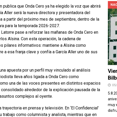
NAC
 publica que Onda Cero ya ha elegido la voz que abrirá
ía Aller será la nueva directora y presentadora del
na a partir del próximo mes de septiembre, dentro de la
ara para la temporada 2026-2027.
 Latorre pase a reforzar las mañanas de Onda Cero en
rlos Alsina. Con esta operación, la cadena de
s pilares informativos: mantiene a Alsina como
re a esa franja clave y confía a García Aller uno de sus
na apuesta por un perfil muy vinculado al análisis
Vie
eriodista lleva años ligada a Onda Cero como
Bil
 como una de las voces presentes en distintos espacios
05
a consolidado alrededor de la explicación pausada de la
5.8.2
 asuntos complejos al oyente.
aniver
muy e
trayectoria en prensa y televisión. En ‘El Confidencial’
disfr
u trabajo como columnista y analista, mientras que en