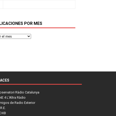
LICACIONES POR MES
LACES
bservatori Ràdio Catalunya
NE 4 L'Altra Ràdio
migos de Radio Exterior
R.E.
DXB