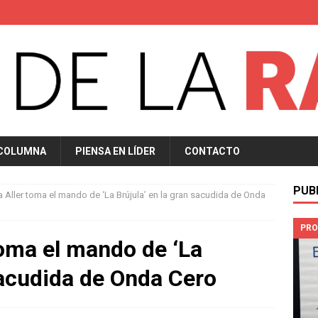
 COLUMNA
PIENSA EN LÍDER
CONTACTO
PUB
a Aller toma el mando de ‘La Brújula’ en la gran sacudida de Onda
PRO
toma el mando de ‘La
sacudida de Onda Cero