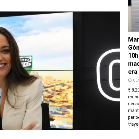
Man
Góm
10h
mad
era
05
5.8.2
mundo
décad
manti
perio
traye