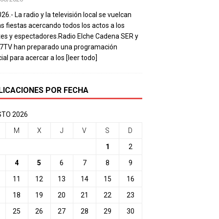
26.- La radio y la televisión local se vuelcan
as fiestas acercando todos los actos a los
es y espectadores.Radio Elche Cadena SER y
e7TV han preparado una programación
ial para acercar a los
[leer todo]
LICACIONES POR FECHA
TO 2026
M
X
J
V
S
D
1
2
4
5
6
7
8
9
11
12
13
14
15
16
18
19
20
21
22
23
25
26
27
28
29
30