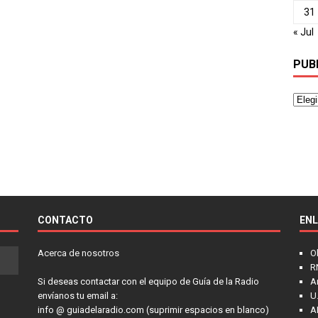
31
« Jul
PUB
CONTACTO
EN
Acerca de nosotros
O
R
Si deseas contactar con el equipo de Guía de la Radio
A
envíanos tu email a:
U.
info @ guiadelaradio.com (suprimir espacios en blanco)
A