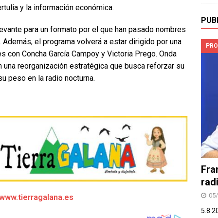
ertulia y la información económica.
PUB
relevante para un formato por el que han pasado nombres
 Además, el programa volverá a estar dirigido por una
PRO
res con Concha García Campoy y Victoria Prego. Onda
n una reorganización estratégica que busca reforzar su
u peso en la radio nocturna.
Fra
rad
05
/www.tierragalana.es
5.8.2