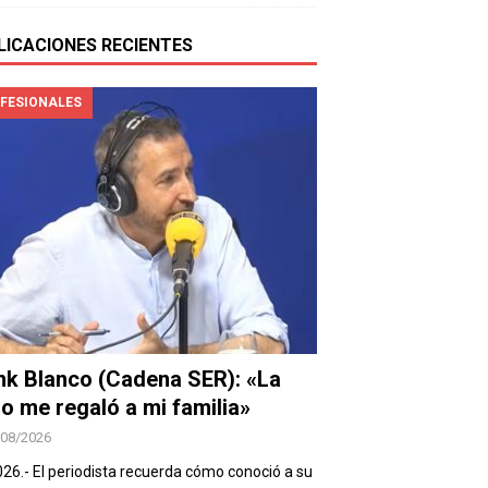
LICACIONES RECIENTES
FESIONALES
nk Blanco (Cadena SER): «La
io me regaló a mi familia»
/08/2026
026.- El periodista recuerda cómo conoció a su