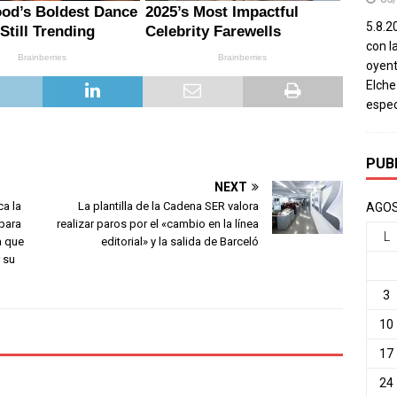
5.8.20
con l
oyent
Elch
espec
PUB
NEXT
ca la
La plantilla de la Cadena SER valora
AGOS
 para
realizar paros por el «cambio en la línea
L
a que
editorial» y la salida de Barceló
 su
3
10
17
24