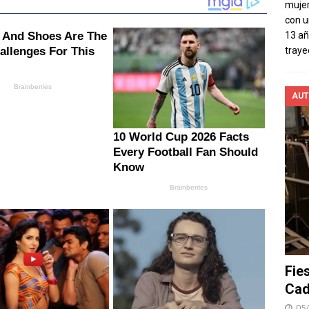
mujer
con u
13 añ
traye
AUT
Fie
Cad
05