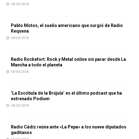
18/03/2018
Pablo Motos, el sueño americano que surgió de Radio
Requena
18/03/2018
Radio Rockefort: Rock y Metal online sin parar desde La
Mancha a todo el planeta
18/03/2018
‘La Escóbula de la Brújula’ es el último podcast que ha
estrenado Podium
18/03/2018
Radio Cádiz reúne ante «La Pepa» a los nueve diputados
gaditanos