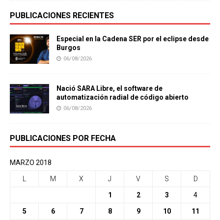
PUBLICACIONES RECIENTES
Especial en la Cadena SER por el eclipse desde
Burgos
06/08/2026
Nació SARA Libre, el software de
automatización radial de código abierto
06/08/2026
PUBLICACIONES POR FECHA
MARZO 2018
L
M
X
J
V
S
D
1
2
3
4
5
6
7
8
9
10
11