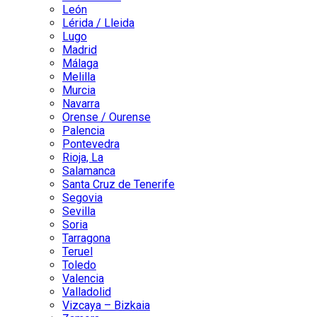
León
Lérida / Lleida
Lugo
Madrid
Málaga
Melilla
Murcia
Navarra
Orense / Ourense
Palencia
Pontevedra
Rioja, La
Salamanca
Santa Cruz de Tenerife
Segovia
Sevilla
Soria
Tarragona
Teruel
Toledo
Valencia
Valladolid
Vizcaya – Bizkaia