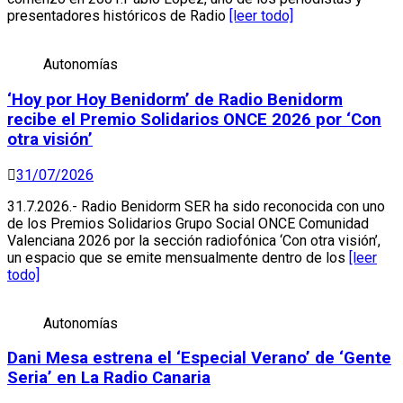
presentadores históricos de Radio
[leer todo]
Autonomías
‘Hoy por Hoy Benidorm’ de Radio Benidorm
recibe el Premio Solidarios ONCE 2026 por ‘Con
otra visión’
31/07/2026
31.7.2026.- Radio Benidorm SER ha sido reconocida con uno
de los Premios Solidarios Grupo Social ONCE Comunidad
Valenciana 2026 por la sección radiofónica ‘Con otra visión’,
un espacio que se emite mensualmente dentro de los
[leer
todo]
Autonomías
Dani Mesa estrena el ‘Especial Verano’ de ‘Gente
Seria’ en La Radio Canaria