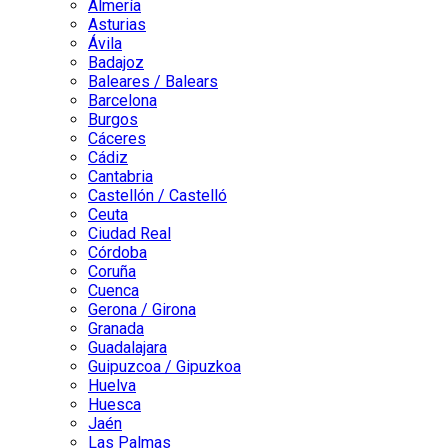
Almería
Asturias
Ávila
Badajoz
Baleares / Balears
Barcelona
Burgos
Cáceres
Cádiz
Cantabria
Castellón / Castelló
Ceuta
Ciudad Real
Córdoba
Coruña
Cuenca
Gerona / Girona
Granada
Guadalajara
Guipuzcoa / Gipuzkoa
Huelva
Huesca
Jaén
Las Palmas