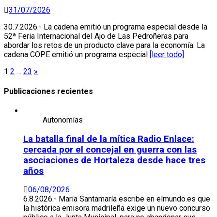
31/07/2026
30.7.2026.- La cadena emitió un programa especial desde la
52ª Feria Internacional del Ajo de Las Pedroñeras para
abordar los retos de un producto clave para la economía. La
cadena COPE emitió un programa especial
[leer todo]
Paginación
1
2
…
23
»
de
Publicaciones recientes
entradas
Autonomías
La batalla final de la mítica Radio Enlace:
cercada por el concejal en guerra con las
asociaciones de Hortaleza desde hace tres
años
06/08/2026
6.8.2026.- María Santamaría escribe en elmundo.es que
la histórica emisora madrileña exige un nuevo concurso