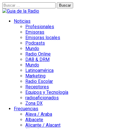
Buscar:
Noticias
Profesionales
Emisoras
Emisoras locales
Podcasts
Mundo
Radio Online
DAB & DRM
Mundo
Latinoamérica
Marketing
Radio Escolar
Receptores
Equipos y Tecnología
radioaficionados
Zona DX
Frecuencias
Alava / Araba
Albacete
Alicante / Alacant