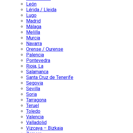
León
Lérida / Lleida
Lugo
Madrid
Málaga
Melilla
Murcia
Navarra
Orense / Ourense
Palencia
Pontevedra
Rioja, La
Salamanca
Santa Cruz de Tenerife
Segovia
Sevilla
Soria
Tarragona
Teruel
Toledo
Valencia
Valladolid
Vizcaya – Bizkaia