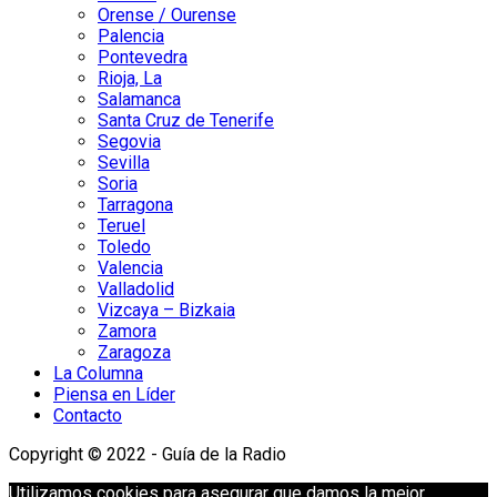
Orense / Ourense
Palencia
Pontevedra
Rioja, La
Salamanca
Santa Cruz de Tenerife
Segovia
Sevilla
Soria
Tarragona
Teruel
Toledo
Valencia
Valladolid
Vizcaya – Bizkaia
Zamora
Zaragoza
La Columna
Piensa en Líder
Contacto
Copyright © 2022 - Guía de la Radio
Utilizamos cookies para asegurar que damos la mejor