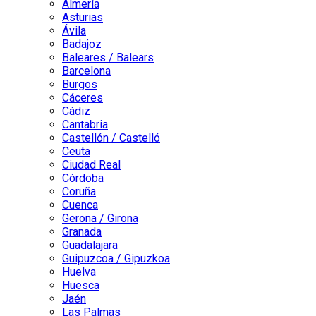
Almería
Asturias
Ávila
Badajoz
Baleares / Balears
Barcelona
Burgos
Cáceres
Cádiz
Cantabria
Castellón / Castelló
Ceuta
Ciudad Real
Córdoba
Coruña
Cuenca
Gerona / Girona
Granada
Guadalajara
Guipuzcoa / Gipuzkoa
Huelva
Huesca
Jaén
Las Palmas