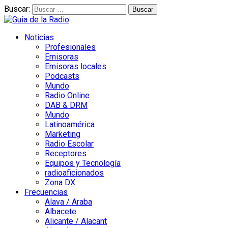
Buscar:
Noticias
Profesionales
Emisoras
Emisoras locales
Podcasts
Mundo
Radio Online
DAB & DRM
Mundo
Latinoamérica
Marketing
Radio Escolar
Receptores
Equipos y Tecnología
radioaficionados
Zona DX
Frecuencias
Alava / Araba
Albacete
Alicante / Alacant