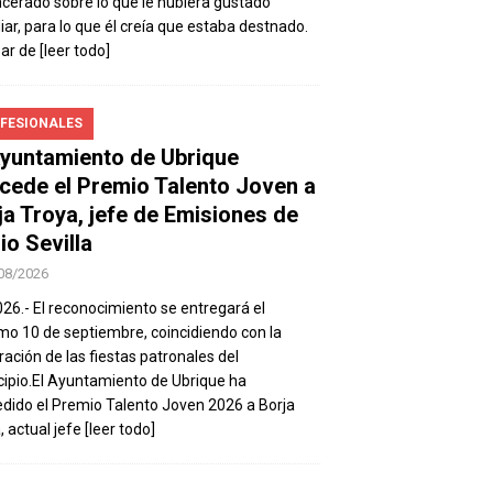
ncerado sobre lo que le hubiera gustado
iar, para lo que él creía que estaba destnado.
sar de
[leer todo]
FESIONALES
Ayuntamiento de Ubrique
cede el Premio Talento Joven a
ja Troya, jefe de Emisiones de
io Sevilla
08/2026
026.- El reconocimiento se entregará el
mo 10 de septiembre, coincidiendo con la
ración de las fiestas patronales del
ipio.El Ayuntamiento de Ubrique ha
dido el Premio Talento Joven 2026 a Borja
, actual jefe
[leer todo]