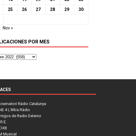
25
26
27
28
29
30
Nov »
LICACIONES POR MES
LACES
bservatori Ràdio Catalunya
NE 4 L'Altra Ràdio
migos de Radio Exterior
R.E.
DXB
M Musical