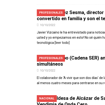
Ángel López Sesma, director
PROFESIONALES
convertido en familia y son el 
10/10/2022
Javier Vizcaino le ha entrevistado para notic
usted y yo empezamos en esto! No sé quién ha 
tecnológica
[leer todo]
Ramón Lobo (Cadena SER) anu
PROFESIONALES
simultáneos
10/10/2022
El colaborador de ‘A vivir que son dos días’ d
al menos cuatro meses para centrarse en su 
La alcaldesa de Alcázar de Sa
NACIONAL
Vendimia de Onda Cero