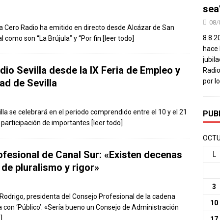
sea
08/
da Cero Radio ha emitido en directo desde Alcázar de San
8.8.2
 como son “La Brújula” y “Por fin
[leer todo]
hace 
jubil
io Sevilla desde la IX Feria de Empleo y
Radio
ad de Sevilla
por l
lla se celebrará en el periodo comprendido entre el 10 y el 21
PUB
a participación de importantes
[leer todo]
OCTU
ofesional de Canal Sur: «Existen decenas
L
 de pluralismo y rigor»
3
Rodrigo, presidenta del Consejo Profesional de la cadena
10
a con ‘Público’: «Sería bueno un Consejo de Administración
]
17