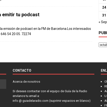
24
 emitir tu podcast
31
« Sep
r la emisión de podcast en la FM de Barcelona.Los interesados
PUB
 646 54 20 05. 72274
CONTACTO
EN
Acerca de nosotros
O
R
Si deseas contactar con el equipo de Guía de la Radio
A
envíanos tu email a:
U.
info @ guiadelaradio.com (suprimir espacios en blanco)
A
F