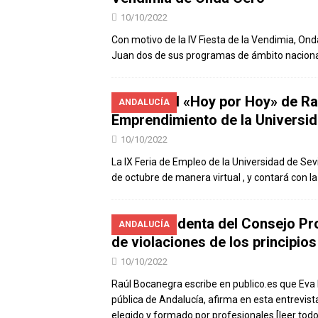
10/10/2022
Con motivo de la IV Fiesta de la Vendimia, On
Juan dos de sus programas de ámbito nacional
Especial «Hoy por Hoy» de Rad
ANDALUCÍA
Emprendimiento de la Universid
10/10/2022
La IX Feria de Empleo de la Universidad de Sevi
de octubre de manera virtual , y contará con l
La presidenta del Consejo Pr
ANDALUCÍA
de violaciones de los principios
10/10/2022
Raúl Bocanegra escribe en publico.es que Eva 
pública de Andalucía, afirma en esta entrevist
elegido y formado por profesionales
[leer todo