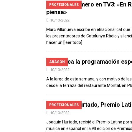
Gerard Romero en TV3: «En RA
PROFESIONALES
piensa»
10/10/2022
Marc Villanueva escribe en elnacional.cat que
los presentadores de Catalunya Ràdio y silenc
hacer un
[leer todo]
Arranca la programación espe
ARAGÓN
10/10/2022
A lo largo de esta semana, y con motivo de las
desde la terraza del restaurante Montal, en 
Joaquín Hurtado, Premio Lati
PROFESIONALES
10/10/2022
Joaquín Hurtado, recibió el Premio Latino por s
música en español en la VII edición de Premios