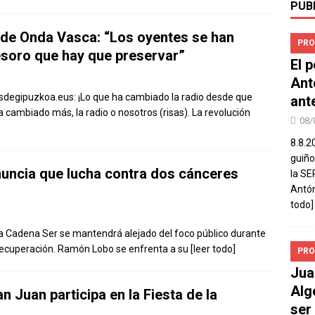
PUB
 de Onda Vasca: “Los oyentes se han
PRO
tesoro que hay que preservar”
El 
Ant
iasdegipuzkoa.eus: ¡Lo que ha cambiado la radio desde que
ant
cambiado más, la radio o nosotros (risas). La revolución
08/
8.8.2
guiño
ncia que lucha contra dos cánceres
la SE
Antón
todo]
e la Cadena Ser se mantendrá alejado del foco público durante
recuperación. Ramón Lobo se enfrenta a su
[leer todo]
PRO
Jua
Alg
n Juan participa en la Fiesta de la
ser