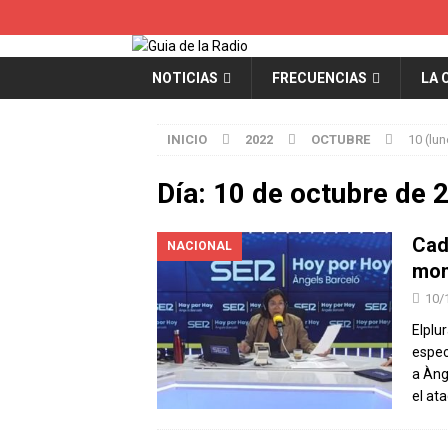
NOTICIAS
FRECUENCIAS
LA 
INICIO
2022
OCTUBRE
10 (lun
Día:
10 de octubre de 
Cad
NACIONAL
mom
10/
Elplu
especi
a Àng
el at