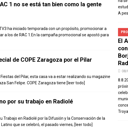
ha si
C 1 no se está tan bien como la gente
estud
A pe
 TV3 ha iniciado temporada con un propósito, promocionar a
PRO
iar a los de RAC 1.En la campaña promocional se apostó para
El 
con
Bor
cial de COPE Zaragoza por el Pilar
Rad
08/
 Fiestas del Pilar, esta casa va a estar realizando su magazine
8.8.2
Plaza San Felipe. COPE Zaragoza tiene
[leer todo]
próxi
celeb
munic
no por su trabajo en Radiolé
conce
Troya
u Trabajo en Radiolé por la Difusión y la Conservación de la
 Latino que se celebró, el pasado viernes,
[leer todo]