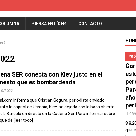
COLUMNA
PIENSA EN LÍDER
CONTACTO
PUB
es)
2022
PRO
Car
est
ena SER conecta con Kiev justo en el
per
ento que es bombardeada
Par
10/2022
año
ral.com informa que Cristian Segura, periodista enviado
peri
al a la capital de Ucrania, Kiev, ha dejado con la boca abierta
els Barceló en directo en la Cadena Ser. Para informar sobre
08/
aque de
[leer todo]
8.8.2
que el