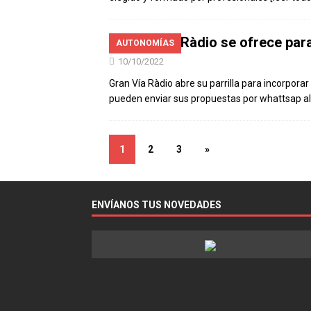
Gran Vía Ràdio se ofrece para
AUTONOMÍAS
10/10/2022
Gran Vía Ràdio abre su parrilla para incorpora
pueden enviar sus propuestas por whattsap al
1
2
3
»
ENVÍANOS TUS NOVEDADES