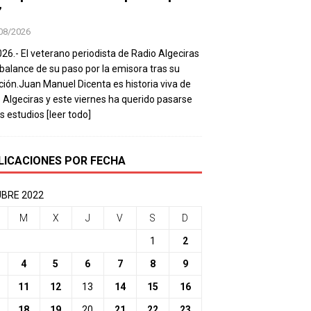
’
08/2026
026.- El veterano periodista de Radio Algeciras
balance de su paso por la emisora tras su
ación.Juan Manuel Dicenta es historia viva de
 Algeciras y este viernes ha querido pasarse
os estudios
[leer todo]
LICACIONES POR FECHA
BRE 2022
M
X
J
V
S
D
1
2
4
5
6
7
8
9
11
12
13
14
15
16
18
19
20
21
22
23