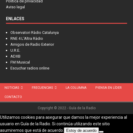
Política de privacidad
Aviso legal
ENLACES
Observatori Ràdio Catalunya
RNE 4 L'Altra Ràdio
Amigos de Radio Exterior
U.R.E.
ADXB
FM Musical
Escuchar radios online
NOTICIAS
FRECUENCIAS
LA COLUMNA
PIENSA EN LÍDER
CONTACTO
Copyright © 2022 - Guía de la Radio
Utilizamos cookies para asegurar que damos la mejor experiencia al
usuario en Guía de la Radio. Si continúa utilizando este sitio
asumiremos que está de acuerdo.
Estoy de acuerdo