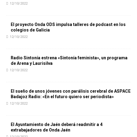
12/10/2022
El proyecto Onda ODS impulsa talleres de podcast en los
colegios de Galicia
12/10/2022
Radio Sintonía estrena «Sintonía feminista», un programa
de Arena y Laurisilva
12/10/2022
El sueño de unos jóvenes con parálisis cerebral de ASPACE
Badajoz Radio: «En el futuro quiero ser periodista»
12/10/2022
El Ayuntamiento de Jaén deberá readmitir a 4
extrabajadores de Onda Jaén
12/10/2022