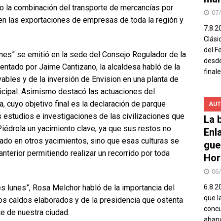
ndo la combinación del transporte de mercancías por
07
s en las exportaciones de empresas de toda la región y
7.8.2
Clási
del F
unes” se emitió en la sede del Consejo Regulador de la
desde
ntado por Jaime Cantizano, la alcaldesa habló de la
final
ables y de la inversión de Envision en una planta de
icipal. Asimismo destacó las actuaciones del
, cuyo objetivo final es la declaración de parque
AUT
s estudios e investigaciones de las civilizaciones que
La b
 Piédrola un yacimiento clave, ya que sus restos no
Enl
do en otros yacimientos, sino que esas culturas se
gue
nterior permitiendo realizar un recorrido por toda
Hor
06
6.8.2
 es lunes”, Rosa Melchor habló de la importancia del
que l
enos caldos elaborados y de la presidencia que ostenta
concu
 de nuestra ciudad.
aband