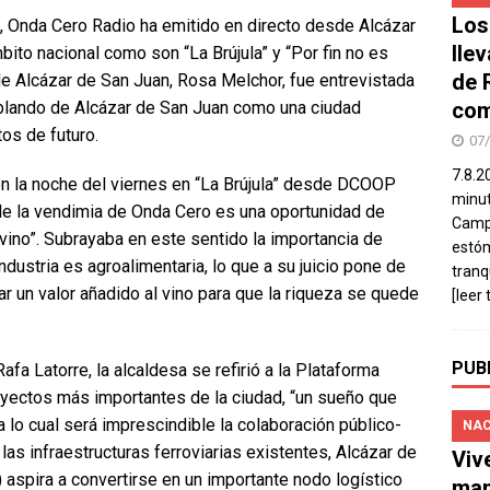
Los
a, Onda Cero Radio ha emitido en directo desde Alcázar
lle
to nacional como son “La Brújula” y “Por fin no es
de 
de Alcázar de San Juan, Rosa Melchor, fue entrevistada
com
ablando de Alcázar de San Juan como una ciudad
os de futuro.
07
7.8.2
 en la noche del viernes en “La Brújula” desde DCOOP
minut
e la vendimia de Onda Cero es una oportunidad de
Campo
vino”. Subrayaba en este sentido la importancia de
estó
dustria es agroalimentaria, lo que a su juicio pone de
tranq
 un valor añadido al vino para que la riqueza se quede
[leer 
PUB
fa Latorre, la alcaldesa se refirió a la Plataforma
yectos más importantes de la ciudad, “un sueño que
 lo cual será imprescindible la colaboración público-
NAC
las infraestructuras ferroviarias existentes, Alcázar de
Viv
) aspira a convertirse en un importante nodo logístico
man