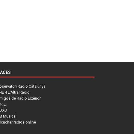
LACES
bservatori Ràdio Catalunya
NE 4 L'Altra Ràdio
migos de Radio Exterior
R.E.
DXB
M Musical
scuchar radios online