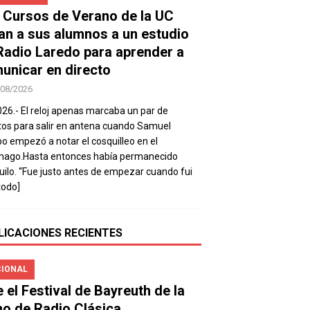
 Cursos de Verano de la UC
van a sus alumnos a un estudio
Radio Laredo para aprender a
unicar en directo
/08/2026
026.- El reloj apenas marcaba un par de
os para salir en antena cuando Samuel
 empezó a notar el cosquilleo en el
mago.Hasta entonces había permanecido
uilo. “Fue justo antes de empezar cuando fui
todo]
LICACIONES RECIENTES
IONAL
e el Festival de Bayreuth de la
o de Radio Clásica