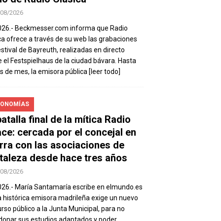
/08/2026
026.- Beckmesser.com informa que Radio
ca ofrece a través de su web las grabaciones
estival de Bayreuth, realizadas en directo
 el Festspielhaus de la ciudad bávara. Hasta
es de mes, la emisora pública
[leer todo]
ONOMÍAS
atalla final de la mítica Radio
ace: cercada por el concejal en
rra con las asociaciones de
taleza desde hace tres años
/08/2026
026.- María Santamaría escribe en elmundo.es
a histórica emisora madrileña exige un nuevo
rso público a la Junta Municipal, para no
onar sus estudios adaptados y poder