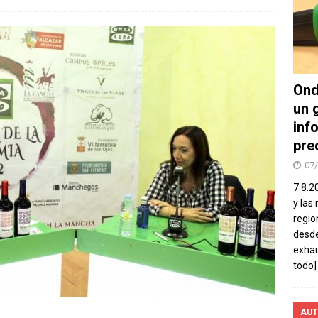
Ond
un 
inf
pre
07
7.8.2
y las
regio
desde
exhau
todo]
AUT