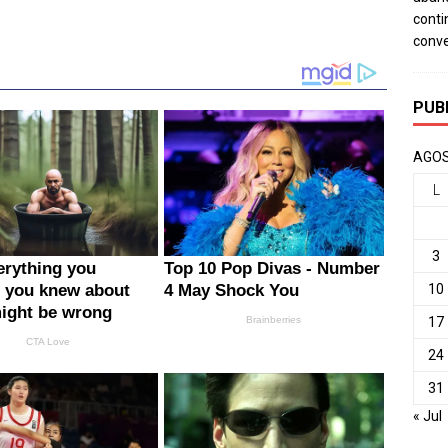
conti
conv
PUB
AGOS
L
3
10
17
24
31
« Jul