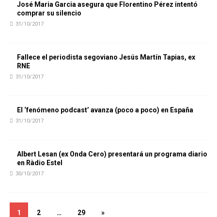
José Maria Garcia asegura que Florentino Pérez intentó
comprar su silencio
31/10/2017
Fallece el periodista segoviano Jesús Martín Tapias, ex
RNE
31/10/2017
El ‘fenómeno podcast’ avanza (poco a poco) en España
31/10/2017
Albert Lesan (ex Onda Cero) presentará un programa diario
en Ràdio Estel
30/10/2017
1
2
…
29
»