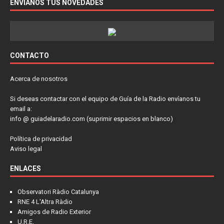
ENVÍANOS TUS NOVEDADES
CONTACTO
Acerca de nosotros
Si deseas contactar con el equipo de Guía de la Radio envíanos tu
email a:
info @ guiadelaradio.com (suprimir espacios en blanco)
Política de privacidad
Aviso legal
ENLACES
Observatori Ràdio Catalunya
RNE 4 L'Altra Ràdio
Amigos de Radio Exterior
U.R.E.