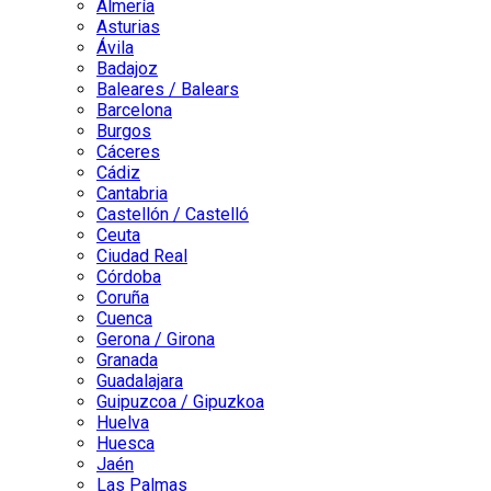
Almería
Asturias
Ávila
Badajoz
Baleares / Balears
Barcelona
Burgos
Cáceres
Cádiz
Cantabria
Castellón / Castelló
Ceuta
Ciudad Real
Córdoba
Coruña
Cuenca
Gerona / Girona
Granada
Guadalajara
Guipuzcoa / Gipuzkoa
Huelva
Huesca
Jaén
Las Palmas