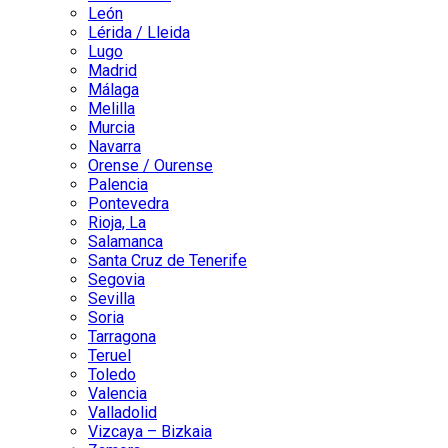
León
Lérida / Lleida
Lugo
Madrid
Málaga
Melilla
Murcia
Navarra
Orense / Ourense
Palencia
Pontevedra
Rioja, La
Salamanca
Santa Cruz de Tenerife
Segovia
Sevilla
Soria
Tarragona
Teruel
Toledo
Valencia
Valladolid
Vizcaya – Bizkaia