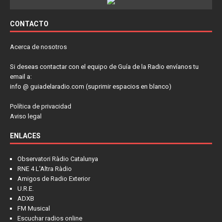
CONTACTO
Acerca de nosotros
Si deseas contactar con el equipo de Guía de la Radio envíanos tu
email a:
info @ guiadelaradio.com (suprimir espacios en blanco)
Política de privacidad
Aviso legal
ENLACES
Observatori Ràdio Catalunya
RNE 4 L'Altra Ràdio
Amigos de Radio Exterior
U.R.E.
ADXB
FM Musical
Escuchar radios online