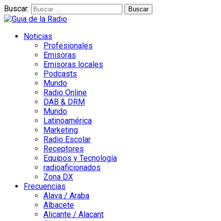
Buscar:
Noticias
Profesionales
Emisoras
Emisoras locales
Podcasts
Mundo
Radio Online
DAB & DRM
Mundo
Latinoamérica
Marketing
Radio Escolar
Receptores
Equipos y Tecnología
radioaficionados
Zona DX
Frecuencias
Alava / Araba
Albacete
Alicante / Alacant