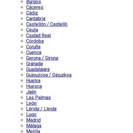
Burgos
Cáceres
Cádiz
Cantabria
Castellón / Castelló
Ceuta
Ciudad Real
Córdoba
Coruña
Cuenca
Gerona / Girona
Granada
Guadalajara
Guipuzcoa / Gipuzkoa
Huelva
Huesca
Jaén
Las Palmas
León
Lérida / Lleida
Lugo
Madrid
Málaga
Melilla