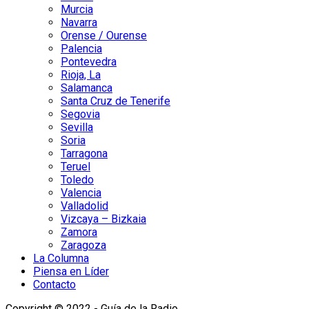
Murcia
Navarra
Orense / Ourense
Palencia
Pontevedra
Rioja, La
Salamanca
Santa Cruz de Tenerife
Segovia
Sevilla
Soria
Tarragona
Teruel
Toledo
Valencia
Valladolid
Vizcaya – Bizkaia
Zamora
Zaragoza
La Columna
Piensa en Líder
Contacto
Copyright © 2022 - Guía de la Radio