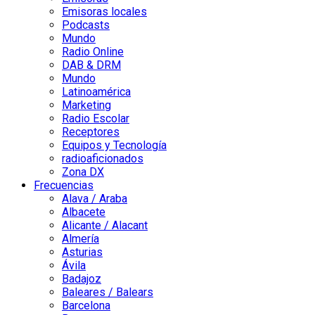
Emisoras locales
Podcasts
Mundo
Radio Online
DAB & DRM
Mundo
Latinoamérica
Marketing
Radio Escolar
Receptores
Equipos y Tecnología
radioaficionados
Zona DX
Frecuencias
Alava / Araba
Albacete
Alicante / Alacant
Almería
Asturias
Ávila
Badajoz
Baleares / Balears
Barcelona