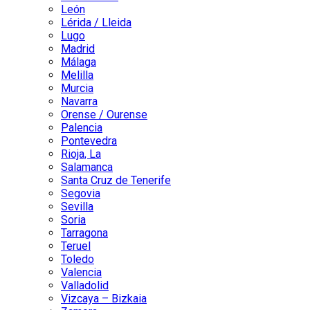
León
Lérida / Lleida
Lugo
Madrid
Málaga
Melilla
Murcia
Navarra
Orense / Ourense
Palencia
Pontevedra
Rioja, La
Salamanca
Santa Cruz de Tenerife
Segovia
Sevilla
Soria
Tarragona
Teruel
Toledo
Valencia
Valladolid
Vizcaya – Bizkaia