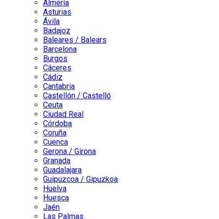
Almería
Asturias
Ávila
Badajoz
Baleares / Balears
Barcelona
Burgos
Cáceres
Cádiz
Cantabria
Castellón / Castelló
Ceuta
Ciudad Real
Córdoba
Coruña
Cuenca
Gerona / Girona
Granada
Guadalajara
Guipuzcoa / Gipuzkoa
Huelva
Huesca
Jaén
Las Palmas