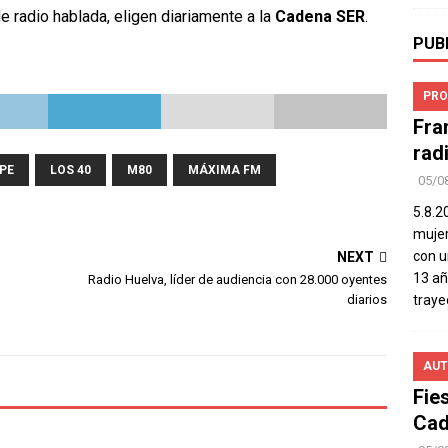
e radio hablada, eligen diariamente a la
Cadena SER
.
PUB
PRO
Fra
rad
PE
LOS 40
M80
MÁXIMA FM
05/0
5.8.2
mujer
con u
NEXT
13 añ
Radio Huelva, líder de audiencia con 28.000 oyentes
diarios
traye
AUT
Fie
Cad