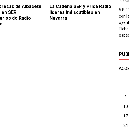
05/0
resas de Albacete
La Cadena SER y Prisa Radio
5.8.20
n en SER
líderes indiscutibles en
con l
rios de Radio
Navarra
oyent
te
Elch
espec
PUB
AGOS
L
3
10
17
24