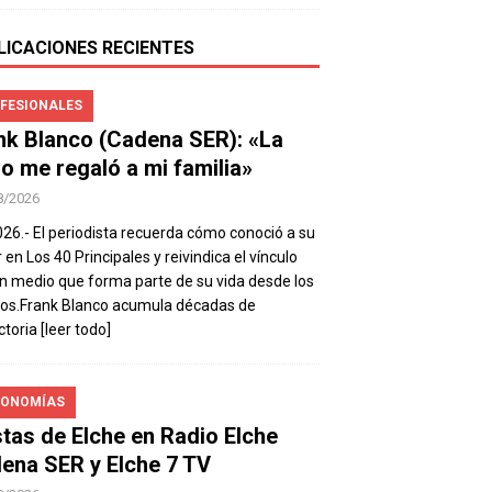
LICACIONES RECIENTES
FESIONALES
nk Blanco (Cadena SER): «La
io me regaló a mi familia»
8/2026
026.- El periodista recuerda cómo conoció a su
 en Los 40 Principales y reivindica el vínculo
n medio que forma parte de su vida desde los
os.Frank Blanco acumula décadas de
ctoria
[leer todo]
ONOMÍAS
stas de Elche en Radio Elche
ena SER y Elche 7 TV