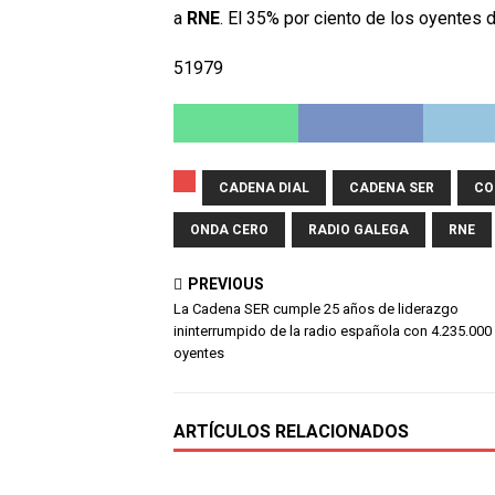
a
RNE
. El 35% por ciento de los oyentes d
51979
CADENA DIAL
CADENA SER
CO
ONDA CERO
RADIO GALEGA
RNE
PREVIOUS
La Cadena SER cumple 25 años de liderazgo
ininterrumpido de la radio española con 4.235.000
oyentes
ARTÍCULOS RELACIONADOS