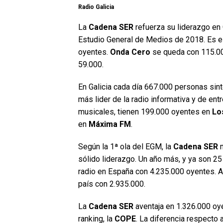
Radio Galicia
La
Cadena SER
refuerza su liderazgo en 
Estudio General de Medios de 2018. Es el
oyentes.
Onda Cero
se queda con 115.00
59.000.
En Galicia cada día 667.000 personas sin
más lider de la radio informativa y de en
musicales, tienen 199.000 oyentes en
Lo
en
Máxima FM
.
Según la 1ª ola del EGM, la
Cadena SER
m
sólido liderazgo. Un año más, y ya son 25 
radio en España con 4.235.000 oyentes. 
país con 2.935.000.
La
Cadena SER
aventaja en 1.326.000 oye
ranking, la
COPE
. La diferencia respecto 