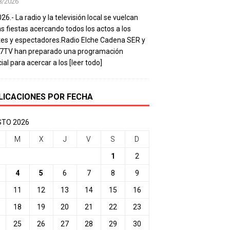
8/2026
26.- La radio y la televisión local se vuelcan
as fiestas acercando todos los actos a los
es y espectadores.Radio Elche Cadena SER y
e7TV han preparado una programación
ial para acercar a los
[leer todo]
LICACIONES POR FECHA
TO 2026
M
X
J
V
S
D
1
2
4
5
6
7
8
9
11
12
13
14
15
16
18
19
20
21
22
23
25
26
27
28
29
30