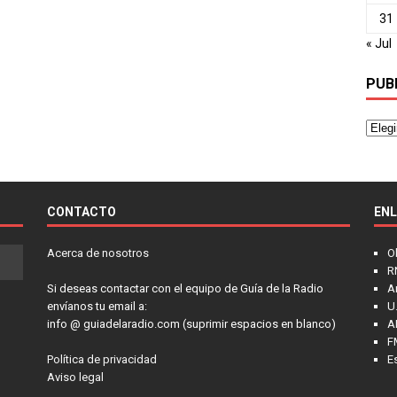
31
« Jul
PUB
CONTACTO
EN
Acerca de nosotros
O
R
Si deseas contactar con el equipo de Guía de la Radio
A
envíanos tu email a:
U.
info @ guiadelaradio.com (suprimir espacios en blanco)
A
F
Política de privacidad
E
Aviso legal