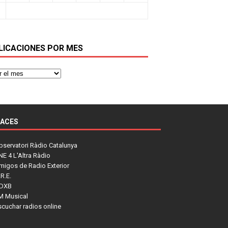
LICACIONES POR MES
LACES
bservatori Ràdio Catalunya
NE 4 L'Altra Ràdio
migos de Radio Exterior
R.E.
DXB
M Musical
scuchar radios online