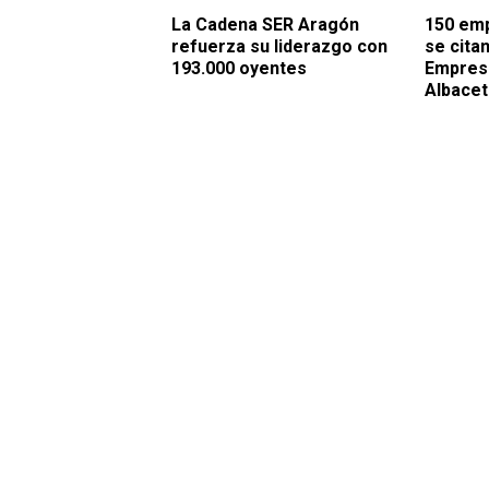
La Cadena SER Aragón
150 emp
refuerza su liderazgo con
se cita
193.000 oyentes
Empresa
Albace