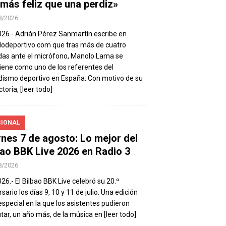
 más feliz que una perdiz»
8/2026
026.- Adrián Pérez Sanmartín escribe en
deportivo.com que tras más de cuatro
as ante el micrófono, Manolo Lama se
ene como uno de los referentes del
dismo deportivo en España. Con motivo de su
ctoria,
[leer todo]
IONAL
rnes 7 de agosto: Lo mejor del
bao BBK Live 2026 en Radio 3
8/2026
026.- El Bilbao BBK Live celebró su 20.º
sario los días 9, 10 y 11 de julio. Una edición
special en la que los asistentes pudieron
utar, un año más, de la música en
[leer todo]