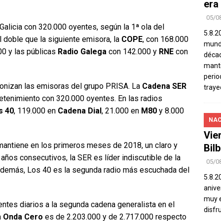
era
05/0
Galicia con 320.000 oyentes, según la 1ª ola del
5.8.2
 doble que la siguiente emisora, la
COPE
, con 168.000
mundo
0 y las públicas
Radio Galega
con 142.000 y
RNE
con
décad
manti
perio
tonizan las emisoras del grupo PRISA. La
Cadena SER
traye
tretenimiento con 320.000 oyentes. En las radios
s 40
, 119.000 en
Cadena Dial
, 21.000 en
M80
y 8.000
NAC
Vie
antiene en los primeros meses de 2018, un claro y
Bil
años consecutivos, la SER es líder indiscutible de la
05/0
Además, Los 40 es la segunda radio más escuchada del
5.8.2
aniver
muy e
ntes diarios a la segunda cadena generalista en el
disfr
a
Onda Cero
es de 2.203.000 y de 2.717.000 respecto