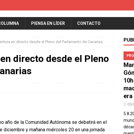
COLUMNA
PIENSA EN LÍDER
CONTACTO
PUB
ntura en directo desde el Pleno del Parlamento de Canarias
en directo desde el Pleno
PRO
Man
anarias
Góm
10h
mad
era
05/
5.8.2
mundo
mo año de la Comunidad Autónoma se debatirá en el
décad
e diciembre y mañana miércoles 20 en una jornada
manti