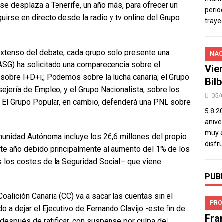
se desplaza a Tenerife, un año más, para ofrecer un
perio
irse en directo desde la radio y tv online del Grupo
traye
 extenso del debate, cada grupo solo presente una
NAC
 (ASG) ha solicitado una comparecencia sobre el
Vie
sobre I+D+i,; Podemos sobre la lucha canaria; el Grupo
Bil
sejería de Empleo, y el Grupo Nacionalista, sobre los
05/
. El Grupo Popular, en cambio, defenderá una PNL sobre
5.8.2
aniver
muy e
unidad Autónoma incluye los 26,6 millones del propio
disfr
ste año debido principalmente al aumento del 1% de los
 los costes de la Seguridad Social– que viene
PUB
Coalición Canaria (CC) va a sacar las cuentas sin el
PRO
o a dejar el Ejecutivo de Fernando Clavijo -este fin de
Fra
espués de ratificar, con suspense por culpa del