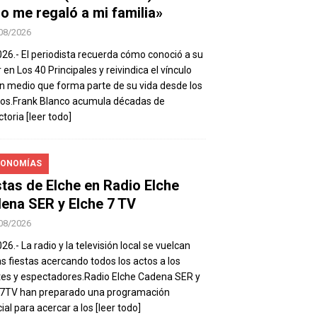
io me regaló a mi familia»
08/2026
026.- El periodista recuerda cómo conoció a su
 en Los 40 Principales y reivindica el vínculo
n medio que forma parte de su vida desde los
os.Frank Blanco acumula décadas de
ctoria
[leer todo]
ONOMÍAS
stas de Elche en Radio Elche
ena SER y Elche 7 TV
08/2026
26.- La radio y la televisión local se vuelcan
as fiestas acercando todos los actos a los
es y espectadores.Radio Elche Cadena SER y
e7TV han preparado una programación
ial para acercar a los
[leer todo]