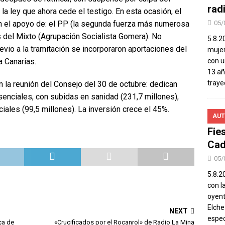
rad
 la ley que ahora cede el testigo. En esta ocasión, el
n el apoyo de: el PP (la segunda fuerza más numerosa
05/
s del Mixto (Agrupación Socialista Gomera). No
5.8.2
evio a la tramitación se incorporaron aportaciones del
mujer
 Canarias.
con u
13 añ
traye
 la reunión del Consejo del 30 de octubre: dedican
senciales, con subidas en sanidad (231,7 millones),
iales (99,5 millones). La inversión crece el 45%.
AUT
Fie
Cad
05/
5.8.20
con l
oyent
Elch
NEXT
espec
ça de
«Crucificados por el Rocanrol» de Radio La Mina