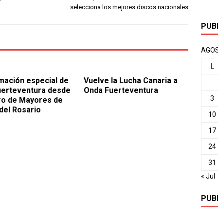
selecciona los mejores discos nacionales
PUB
AGOS
L
ación especial de
Vuelve la Lucha Canaria a
uerteventura desde
Onda Fuerteventura
3
ro de Mayores de
del Rosario
10
17
24
31
« Jul
PUB