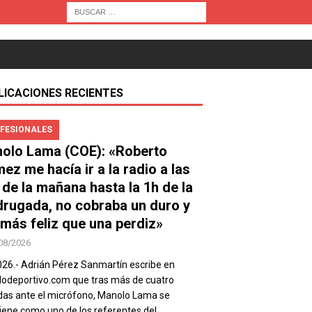
LICACIONES RECIENTES
FESIONALES
olo Lama (COE): «Roberto
ez me hacía ir a la radio a las
 de la mañana hasta la 1h de la
rugada, no cobraba un duro y
 más feliz que una perdiz»
08/2026
026.- Adrián Pérez Sanmartín escribe en
deportivo.com que tras más de cuatro
as ante el micrófono, Manolo Lama se
ene como uno de los referentes del