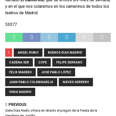
y en el que nos colaremos en los camerinos de todos los
teatros de Madrid.
53077
ANGEL RUBIO
BUENOS DIAS MADRID
CADENA SER
COPE
FELIPE SERRANO
FELIX MADERO
JOSÉ PABLO LÓPEZ
JUAN PABLO COLMENAREJO
NIEVES HERRERO
ONDA MADRID
PREVIOUS
Siete Días Radio ofrece en directo el pregón de la Fiesta de la
Vendimia de Jumilla