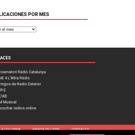
LICACIONES POR MES
LACES
bservatori Ràdio Catalunya
NE 4 L'Altra Ràdio
migos de Radio Exterior
R.E.
DXB
M Musical
scuchar radios online
LA COLUMNA
PIENSA EN LÍDER
CONTACTO