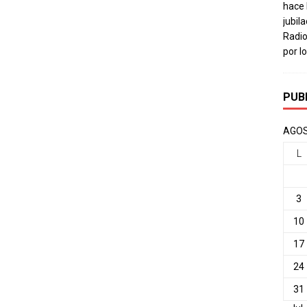
hace 
jubil
Radio
por l
PUB
AGOS
L
3
10
17
24
31