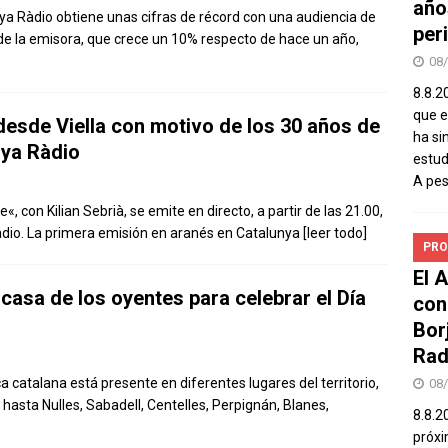
año
ya Ràdio obtiene unas cifras de récord con una audiencia de
peri
 de la emisora, que crece un 10% respecto de hace un año,
08
8.8.2
que el
desde Viella con motivo de los 30 años de
ha si
nya Ràdio
estud
A pe
, con Kilian Sebrià, se emite en directo, a partir de las 21.00,
adio. La primera emisión en aranés en Catalunya
[leer todo]
PRO
El 
casa de los oyentes para celebrar el Día
con
Bor
Rad
a catalana está presente en diferentes lugares del territorio,
08
hasta Nulles, Sabadell, Centelles, Perpignán, Blanes,
8.8.2
próxi