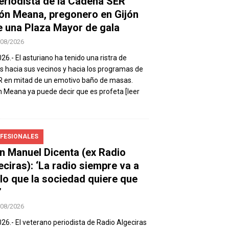
periodista de la Cadena SER
ón Meana, pregonero en Gijón
e una Plaza Mayor de gala
/08/2026
026.- El asturiano ha tenido una ristra de
s hacia sus vecinos y hacia los programas de
R en mitad de un emotivo baño de masas.
 Meana ya puede decir que es profeta
[leer
FESIONALES
n Manuel Dicenta (ex Radio
eciras): ‘La radio siempre va a
 lo que la sociedad quiere que
’
/08/2026
026.- El veterano periodista de Radio Algeciras