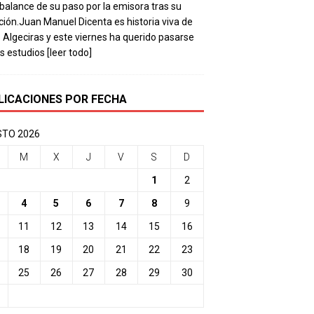
balance de su paso por la emisora tras su
ación.Juan Manuel Dicenta es historia viva de
 Algeciras y este viernes ha querido pasarse
os estudios
[leer todo]
LICACIONES POR FECHA
TO 2026
M
X
J
V
S
D
1
2
4
5
6
7
8
9
11
12
13
14
15
16
18
19
20
21
22
23
25
26
27
28
29
30