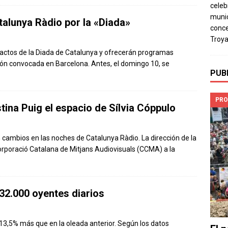
celeb
munic
alunya Ràdio por la «Diada»
conce
Troya
 actos de la Diada de Catalunya y ofrecerán programas
ión convocada en Barcelona. Antes, el domingo 10, se
PUB
PRO
tina Puig el espacio de Sílvia Cóppulo
n cambios en las noches de Catalunya Ràdio. La dirección de la
Corporació Catalana de Mitjans Audiovisuals (CCMA) a la
32.000 oyentes diarios
3,5% más que en la oleada anterior. Según los datos