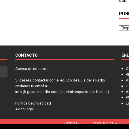
« Jul
PUB
CONTACTO
EN
Acerca de nosotros
O
R
Si deseas contactar con el equipo de Guía de la Radio
A
envíanos tu email a:
U.
info @ guiadelaradio.com (suprimir espacios en blanco)
A
F
Política de privacidad
E
Aviso legal
NOTICIAS
FRECUENCIAS