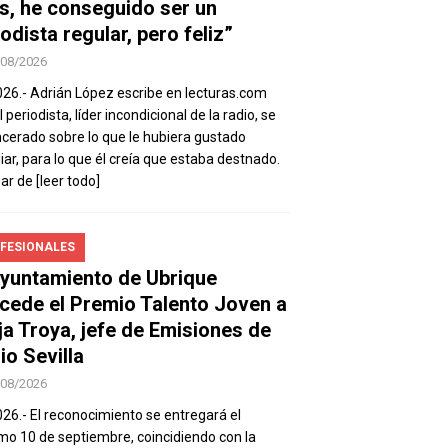
s, he conseguido ser un
odista regular, pero feliz”
/08/2026
026.- Adrián López escribe en lecturas.com
 periodista, líder incondicional de la radio, se
ncerado sobre lo que le hubiera gustado
iar, para lo que él creía que estaba destnado.
sar de
[leer todo]
FESIONALES
Ayuntamiento de Ubrique
cede el Premio Talento Joven a
ja Troya, jefe de Emisiones de
io Sevilla
/08/2026
026.- El reconocimiento se entregará el
mo 10 de septiembre, coincidiendo con la