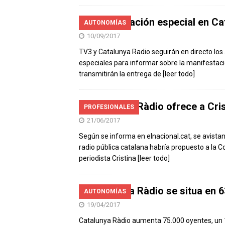
Programación especial en Cat
AUTONOMÍAS
10/09/2017
TV3 y Catalunya Radio seguirán en directo los
especiales para informar sobre la manifestac
transmitirán la entrega de
[leer todo]
Catalunya Ràdio ofrece a Cris
PROFESIONALES
21/06/2017
Según se informa en elnacional.cat, se avista
radio pública catalana habría propuesto a la 
periodista Cristina
[leer todo]
Catalunya Ràdio se situa en 6
AUTONOMÍAS
19/04/2017
Catalunya Ràdio aumenta 75.000 oyentes, un 1