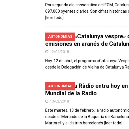
Por segunda ola consecutiva del EGM, Catalun
697.000 oyentes diarios. Son cifras históricas
[leer todo]
Especial «Catalunya vespre» 
AUTONOMÍAS
emisiones en aranés de Catalu
12/04/2018
Hoy, 12 de abril, el programa «Catalunya Vespre«
desde la Delegación de Vielha de Catalunya R
Catalunya Ràdio entra hoy en 
AUTONOMÍAS
Mundial de la Radio
13/02/2018
Este martes, 13 de febrero, la radio autonómic
desde el Mercado de la Boquería de Barcelona 
Martorell y el distrito barcelonés
[leer todo]