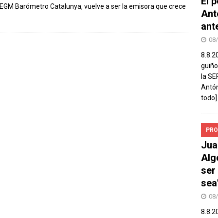
El 
l EGM Barómetro Catalunya, vuelve a ser la emisora que crece
Ant
ant
08
8.8.2
guiño
la SE
Antón
todo]
PRO
Jua
Alg
ser
sea
08
8.8.2