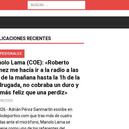
LICACIONES RECIENTES
FESIONALES
olo Lama (COE): «Roberto
ez me hacía ir a la radio a las
 de la mañana hasta la 1h de la
rugada, no cobraba un duro y
 más feliz que una perdiz»
08/2026
026.- Adrián Pérez Sanmartín escribe en
deportivo.com que tras más de cuatro
as ante el micrófono, Manolo Lama se
ene como uno de los referentes del