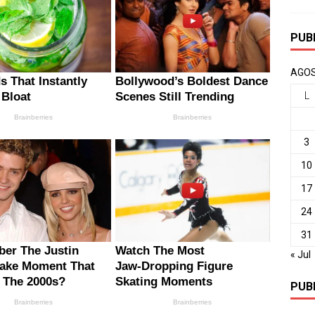
PUB
AGOS
L
3
10
17
24
31
« Jul
PUB