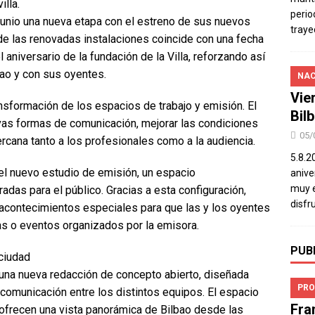
illa.
perio
unio una nueva etapa con el estreno de sus nuevos
traye
de las renovadas instalaciones coincide con una fecha
 aniversario de la fundación de la Villa, reforzando así
bao y con sus oyentes.
NAC
Vie
sformación de los espacios de trabajo y emisión. El
Bil
evas formas de comunicación, mejorar las condiciones
05/
rcana tanto a los profesionales como a la audiencia.
5.8.2
el nuevo estudio de emisión, un espacio
aniver
muy e
das para el público. Gracias a esta configuración,
disfr
 acontecimientos especiales para que las y los oyentes
as o eventos organizados por la emisora.
PUB
 ciudad
una nueva redacción de concepto abierto, diseñada
PRO
a comunicación entre los distintos equipos. El espacio
Fra
ofrecen una vista panorámica de Bilbao desde las