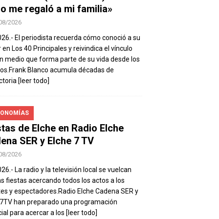
io me regaló a mi familia»
08/2026
026.- El periodista recuerda cómo conoció a su
 en Los 40 Principales y reivindica el vínculo
n medio que forma parte de su vida desde los
os.Frank Blanco acumula décadas de
ctoria
[leer todo]
ONOMÍAS
stas de Elche en Radio Elche
ena SER y Elche 7 TV
08/2026
26.- La radio y la televisión local se vuelcan
as fiestas acercando todos los actos a los
es y espectadores.Radio Elche Cadena SER y
e7TV han preparado una programación
ial para acercar a los
[leer todo]