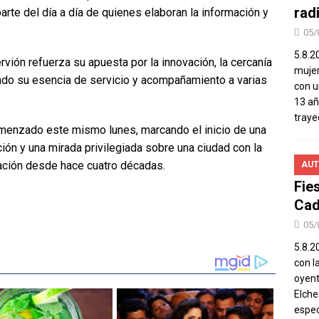
rad
arte del día a día de quienes elaboran la información y
05/
5.8.2
vión refuerza su apuesta por la innovación, la cercanía
mujer
endo su esencia de servicio y acompañamiento a varias
con u
13 añ
traye
menzado este mismo lunes, marcando el inicio de una
ón y una mirada privilegiada sobre una ciudad con la
ación desde hace cuatro décadas.
AUT
Fie
Cad
05/
5.8.20
con l
oyent
Elch
espec