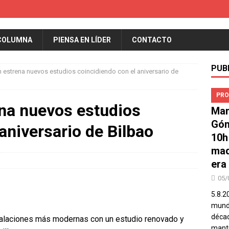
COLUMNA
PIENSA EN LÍDER
CONTACTO
PUB
 estrena nuevos estudios coincidiendo con el aniversario de
PRO
na nuevos estudios
Man
Góm
aniversario de Bilbao
10h
mad
era
05/
5.8.2
mundo
décad
stalaciones más modernas con un estudio renovado y
manti