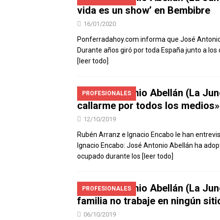
vida es un show’ en Bembibre
16/01/2020
Ponferradahoy.com informa que José Antonio Ab
Durante años giró por toda España junto a los
[leer todo]
José Antonio Abellán (La Jun
PROFESIONALES
callarme por todos los medios»
12/10/2019
Rubén Arranz e Ignacio Encabo le han entrevi
Ignacio Encabo: José Antonio Abellán ha adopta
ocupado durante los
[leer todo]
José Antonio Abellán (La Jung
PROFESIONALES
familia no trabaje en ningún siti
06/10/2019