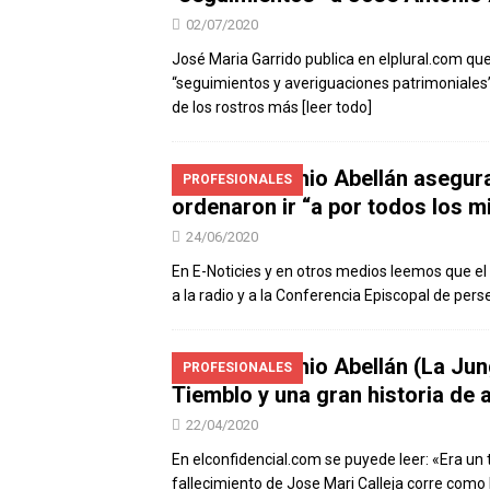
02/07/2020
José Maria Garrido publica en elplural.com qu
“seguimientos y averiguaciones patrimoniales”
de los rostros más
[leer todo]
José Antonio Abellán asegura
PROFESIONALES
ordenaron ir “a por todos los m
24/06/2020
En E-Noticies y en otros medios leemos que el
a la radio y a la Conferencia Episcopal de per
José Antonio Abellán (La Jun
PROFESIONALES
Tiemblo y una gran historia de
22/04/2020
En elconfidencial.com se puyede leer: «Era un 
fallecimiento de Jose Mari Calleja corre como l