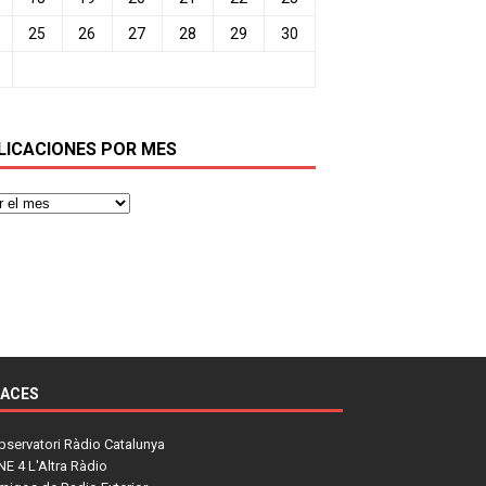
25
26
27
28
29
30
LICACIONES POR MES
LACES
bservatori Ràdio Catalunya
NE 4 L'Altra Ràdio