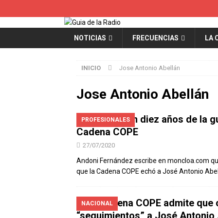
NOTICIAS
FRECUENCIAS
LA 
INICIO
Jose Antonio Abellán
Jose Antonio Abellán
Se cumplen diez años de la g
PROFESIONALES
Cadena COPE
27/07/2020
Andoni Fernández escribe en moncloa.com que 
que la Cadena COPE echó a José Antonio Abel
La Cadena COPE admite que co
NACIONAL
“seguimientos” a José Antonio 