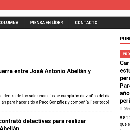
COLUMNA
PIENSA EN LÍDER
CONTACTO
PUB
PRO
Car
est
uerra entre José Antonio Abellán y
per
Par
año
dentro de tan solo unos días se cumplirán diez años del día
peri
lán para hacer sitio a Paco González y compañía.
[leer todo]
08/
8.8.2
ntrató detectives para realizar
que el
Abellán