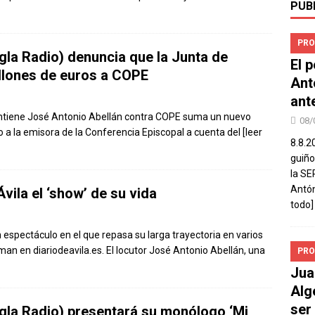
PUB
PRO
gla Radio) denuncia que la Junta de
El 
llones de euros a COPE
Ant
ant
ntiene José Antonio Abellán contra COPE suma un nuevo
08/
do a la emisora de la Conferencia Episcopal a cuenta del
[leer
8.8.2
guiño
la SE
Antón
vila el ‘show’ de su vida
todo]
 espectáculo en el que repasa su larga trayectoria en varios
an en diariodeavila.es. El locutor José Antonio Abellán, una
PRO
Jua
Alg
ser
gla Radio) presentará su monólogo ‘Mi