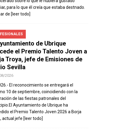
ncerado sobre lo que le hubiera gustado
iar, para lo que él creía que estaba destnado.
sar de
[leer todo]
FESIONALES
Ayuntamiento de Ubrique
cede el Premio Talento Joven a
ja Troya, jefe de Emisiones de
io Sevilla
08/2026
026.- El reconocimiento se entregará el
mo 10 de septiembre, coincidiendo con la
ración de las fiestas patronales del
ipio.El Ayuntamiento de Ubrique ha
dido el Premio Talento Joven 2026 a Borja
, actual jefe
[leer todo]