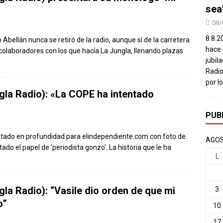
sea
08/
8.8.2
ellán nunca se retiró de la radio, aunque sí de la carretera.
hace 
 colaboradores con los que hacía La Jungla, llenando plazas
jubil
Radio
por l
gla Radio): «La COPE ha intentado
PUB
stado en profundidad para elindependiente.com con foto de
AGOS
do el papel de ‘periodista gonzo’. La historia que le ha
L
la Radio): “Vasile dio orden de que mi
3
o”
10
17