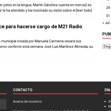
ner pelos en la lengua. Martín Sánchez cuenta en merca2.es
24
’ le ha atendido y ha mostrado su visión sobre el
[leer todo]
31
« Jul
ece para hacerse cargo de M21 Radio
PUB
dio municipal creada por Manuela Carmena cesará sus
 como confirmó esta semana José Luis Martínez-Almeida, su
CONTACTO
EN
Acerca de nosotros
O
R