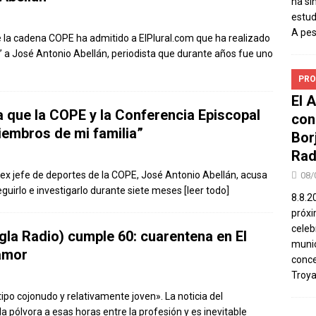
ha si
estud
A pe
e la cadena COPE ha admitido a ElPlural.com que ha realizado
 a José Antonio Abellán, periodista que durante años fue uno
PRO
El 
 que la COPE y la Conferencia Episcopal
con
iembros de mi familia”
Bor
Rad
 ex jefe de deportes de la COPE, José Antonio Abellán, acusa
08/
seguirlo e investigarlo durante siete meses
[leer todo]
8.8.2
próxi
celeb
gla Radio) cumple 60: cuarentena en El
munic
 amor
conce
Troya
tipo cojonudo y relativamente joven». La noticia del
a pólvora a esas horas entre la profesión y es inevitable