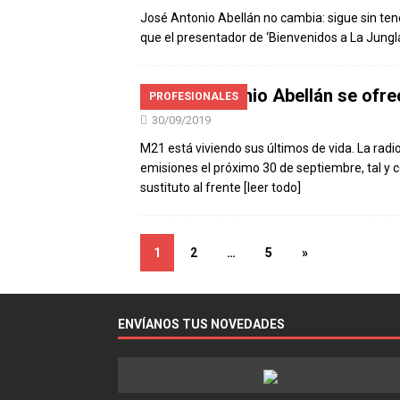
José Antonio Abellán no cambia: sigue sin te
que el presentador de ‘Bienvenidos a La Jungla
José Antonio Abellán se ofr
PROFESIONALES
30/09/2019
M21 está viviendo sus últimos de vida. La ra
emisiones el próximo 30 de septiembre, tal y
sustituto al frente
[leer todo]
1
2
…
5
»
ENVÍANOS TUS NOVEDADES