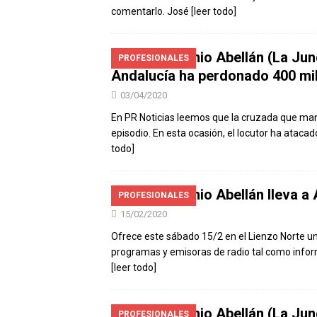
comentarlo. José
[leer todo]
José Antonio Abellán (La Jun
PROFESIONALES
Andalucía ha perdonado 400 mi
03/04/2020
En PR Noticias leemos que la cruzada que ma
episodio. En esta ocasión, el locutor ha ataca
todo]
José Antonio Abellán lleva a Á
PROFESIONALES
15/02/2020
Ofrece este sábado 15/2 en el Lienzo Norte un
programas y emisoras de radio tal como inform
[leer todo]
Jose Antonio Abellán (La Jun
PROFESIONALES