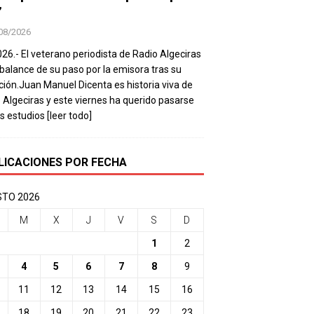
’
08/2026
026.- El veterano periodista de Radio Algeciras
balance de su paso por la emisora tras su
ación.Juan Manuel Dicenta es historia viva de
 Algeciras y este viernes ha querido pasarse
os estudios
[leer todo]
LICACIONES POR FECHA
TO 2026
M
X
J
V
S
D
1
2
4
5
6
7
8
9
11
12
13
14
15
16
18
19
20
21
22
23