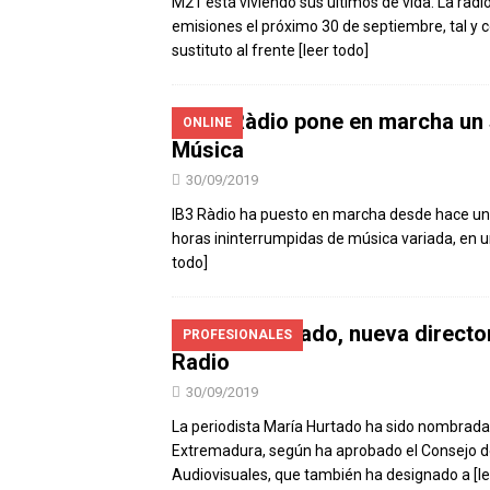
M21 está viviendo sus últimos de vida. La ra
emisiones el próximo 30 de septiembre, tal y
sustituto al frente
[leer todo]
IB3 Ràdio pone en marcha un 
ONLINE
Música
30/09/2019
IB3 Ràdio ha puesto en marcha desde hace un 
horas ininterrumpidas de música variada, en u
todo]
María Hurtado, nueva direct
PROFESIONALES
Radio
30/09/2019
La periodista María Hurtado ha sido nombrada
Extremadura, según ha aprobado el Consejo d
Audiovisuales, que también ha designado a
[l