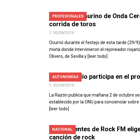
El crítico taurino de Onda Ce
PROFESIONALES
corrida de toros
30/09/2019
Ocurrió durante el festejo de esta tarde (29/9
mixta donde intervinieron el rejoneador riojan
Olivero, de Sevilla y
[leer todo]
OMC Radio participa en el proy
AUTONOMÍAS
30/09/2019
La Razón publica que mañana 2 de octubre se c
establecido por la ONU para concienciar sobre 
[leer todo]
Los oyentes de Rock FM elig
NACIONAL
canción de rock