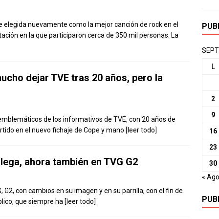
 elegida nuevamente como la mejor canción de rock en el
PUB
ción en la que participaron cerca de 350 mil personas. La
SEPT
L
ucho dejar TVE tras 20 años, pero la
2
9
 emblemáticos de los informativos de TVE, con 20 años de
ertido en el nuevo fichaje de Cope y mano
[leer todo]
16
23
alega, ahora también en TVG G2
30
« Ag
G2, con cambios en su imagen y en su parrilla, con el fin de
PUB
blico, que siempre ha
[leer todo]