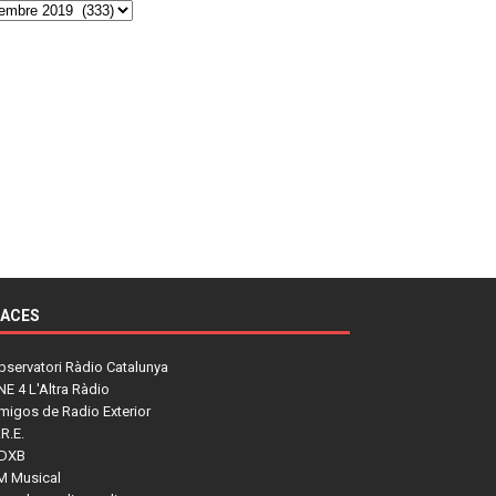
LACES
bservatori Ràdio Catalunya
NE 4 L'Altra Ràdio
migos de Radio Exterior
R.E.
DXB
M Musical