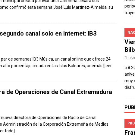
dio municipal creada por Manuela Carmena cesará sus
perio
 como confirmó esta semana José Luis Martínez-Almeida, su
traye
segundo canal solo en internet: IB3
NAC
Vie
Bil
05/
par de semanas IB3 Música, un canal online que ofrece 24
n alto porcentaje creada en las Islas Baleares, además
[leer
5.8.2
aniver
muy e
disfr
ora de Operaciones de Canal Extremadura
PUB
 nueva directora de Operaciones de Radio de Canal
PRO
e Administración de la Corporación Extremeña de Medios
eer todo]
Fra