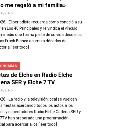
io me regaló a mi familia»
08/2026
026.- El periodista recuerda cómo conoció a su
 en Los 40 Principales y reivindica el vínculo
n medio que forma parte de su vida desde los
os.Frank Blanco acumula décadas de
ctoria
[leer todo]
ONOMÍAS
stas de Elche en Radio Elche
ena SER y Elche 7 TV
08/2026
26.- La radio y la televisión local se vuelcan
as fiestas acercando todos los actos a los
es y espectadores.Radio Elche Cadena SER y
e7TV han preparado una programación
ial para acercar a los
[leer todo]