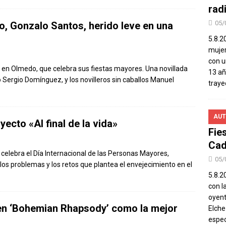
rad
05/
ro, Gonzalo Santos, herido leve en una
5.8.2
mujer
con u
) en Olmedo, que celebra sus fiestas mayores. Una novillada
13 añ
o Sergio Domínguez, y los novilleros sin caballos Manuel
traye
AUT
ecto «Al final de la vida»
Fie
Cad
elebra el Día Internacional de las Personas Mayores,
05/
los problemas y los retos que plantea el envejecimiento en el
5.8.20
con l
oyent
en ‘Bohemian Rhapsody’ como la mejor
Elch
espec