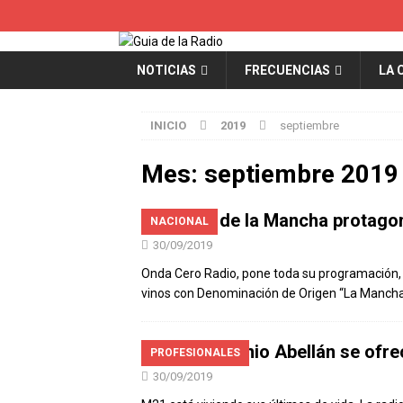
NOTICIAS
FRECUENCIAS
LA 
INICIO
2019
septiembre
Mes:
septiembre 2019
El Vino de la Mancha protago
NACIONAL
30/09/2019
Onda Cero Radio, pone toda su programación, nac
vinos con Denominación de Origen “La Mancha 
José Antonio Abellán se ofr
PROFESIONALES
30/09/2019