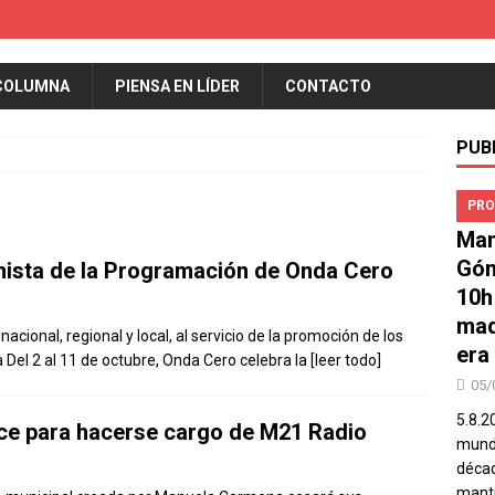
COLUMNA
PIENSA EN LÍDER
CONTACTO
PUB
PRO
Man
Góm
nista de la Programación de Onda Cero
10h
mad
ional, regional y local, al servicio de la promoción de los
era
Del 2 al 11 de octubre, Onda Cero celebra la
[leer todo]
05/
5.8.2
ece para hacerse cargo de M21 Radio
mundo
décad
manti