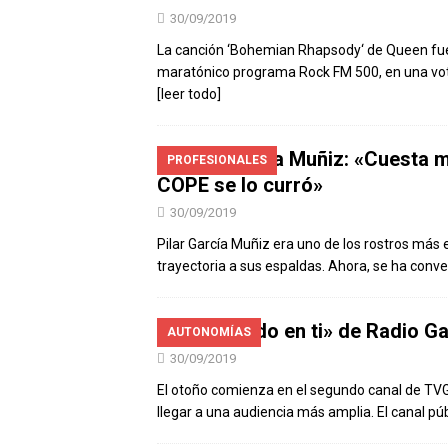
30/09/2019
La canción ‘Bohemian Rhapsody‘ de Queen fue
maratónico programa Rock FM 500, en una vota
[leer todo]
Pilar García Muñiz: «Cuesta m
PROFESIONALES
COPE se lo curró»
30/09/2019
Pilar García Muñiz era uno de los rostros más
trayectoria a sus espaldas. Ahora, se ha conv
«Pensando en ti» de Radio G
AUTONOMÍAS
30/09/2019
El otoño comienza en el segundo canal de TVG, 
llegar a una audiencia más amplia. El canal pú