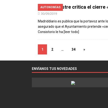
Rita Maestre critica el cierr
AUTONOMÍAS
30/09/2019
Madriddiario.es publica que la portavoz ante l
asegurado que el Ayuntamiento pretende «cer
Consistorio le ha
[leer todo]
1
2
…
34
»
ENVÍANOS TUS NOVEDADES