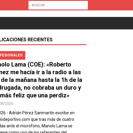
LICACIONES RECIENTES
FESIONALES
olo Lama (COE): «Roberto
ez me hacía ir a la radio a las
 de la mañana hasta la 1h de la
rugada, no cobraba un duro y
 más feliz que una perdiz»
08/2026
026.- Adrián Pérez Sanmartín escribe en
deportivo.com que tras más de cuatro
as ante el micrófono, Manolo Lama se
ene como uno de los referentes del