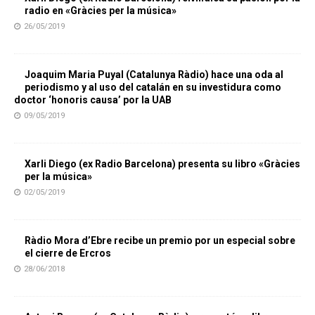
radio en «Gràcies per la música»
26/05/2019
Joaquim Maria Puyal (Catalunya Ràdio) hace una oda al
periodismo y al uso del catalán en su investidura como
doctor ‘honoris causa’ por la UAB
09/05/2019
Xarli Diego (ex Radio Barcelona) presenta su libro «Gràcies
per la música»
02/05/2019
Ràdio Mora d’Ebre recibe un premio por un especial sobre
el cierre de Ercros
28/06/2018