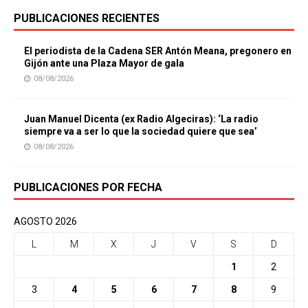
PUBLICACIONES RECIENTES
El periodista de la Cadena SER Antón Meana, pregonero en
Gijón ante una Plaza Mayor de gala
08/08/2026
Juan Manuel Dicenta (ex Radio Algeciras): ‘La radio
siempre va a ser lo que la sociedad quiere que sea’
08/08/2026
PUBLICACIONES POR FECHA
AGOSTO 2026
L
M
X
J
V
S
D
1
2
3
4
5
6
7
8
9