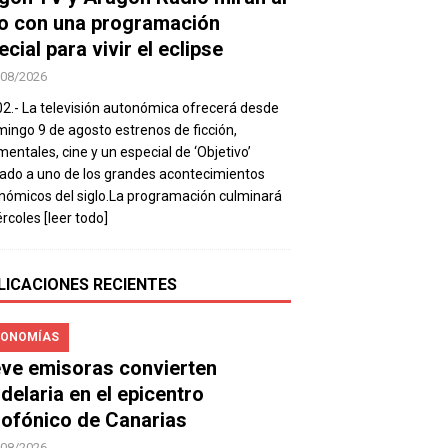
lo con una programación
cial para vivir el eclipse
/08/2026
02.- La televisión autonómica ofrecerá desde
mingo 9 de agosto estrenos de ficción,
entales, cine y un especial de ‘Objetivo’
ado a uno de los grandes acontecimientos
nómicos del siglo.La programación culminará
ércoles
[leer todo]
LICACIONES RECIENTES
ONOMÍAS
ve emisoras convierten
delaria en el epicentro
iofónico de Canarias
/08/2026