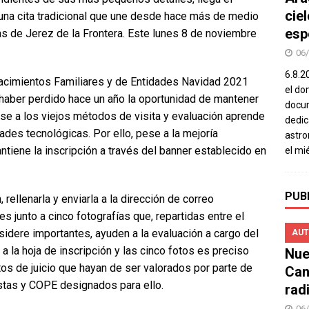
cie
una cita tradicional que une desde hace más de medio
espe
as de Jerez de la Frontera. Este lunes 8 de noviembre
06
6.8.2
acimientos Familiares y de Entidades Navidad 2021
el do
 haber perdido hace un año la oportunidad de mantener
docum
rse a los viejos métodos de visita y evaluación aprende
dedic
ades tecnológicas. Por ello, pese a la mejoría
astro
antiene la inscripción a través del banner establecido en
el mi
PUB
rellenarla y enviarla a la dirección de correo
junto a cinco fotografías que, repartidas entre el
nsidere importantes, ayuden a la evaluación a cargo del
AUT
a la hoja de inscripción y las cinco fotos es preciso
Nue
os de juicio que hayan de ser valorados por parte de
Can
stas y COPE designados para ello.
rad
06