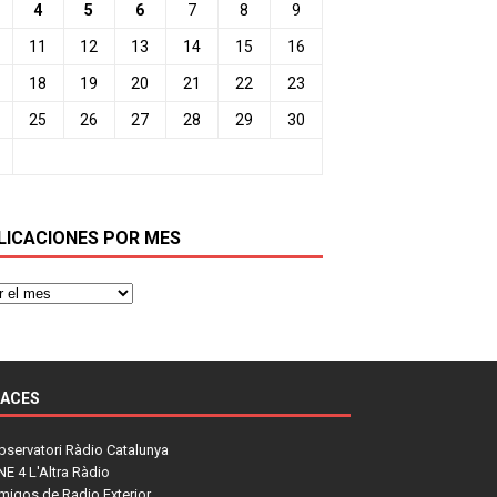
4
5
6
7
8
9
11
12
13
14
15
16
18
19
20
21
22
23
25
26
27
28
29
30
LICACIONES POR MES
LACES
bservatori Ràdio Catalunya
NE 4 L'Altra Ràdio
migos de Radio Exterior