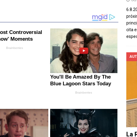
6.8.2
próxi
princ
cita 
espec
AUT
La 