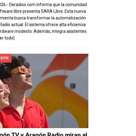
026.- Deradios.com informa que la comunidad
ftware libre presenta SARA Libre. Esta nueva
mienta busca transformar la automatización
 Radio actual. El sistema ofrece alta eficiencia
rdware modesto. Además, integra asistentes
eer todo]
AGÓN
gón TV y Aragón Radio miran al