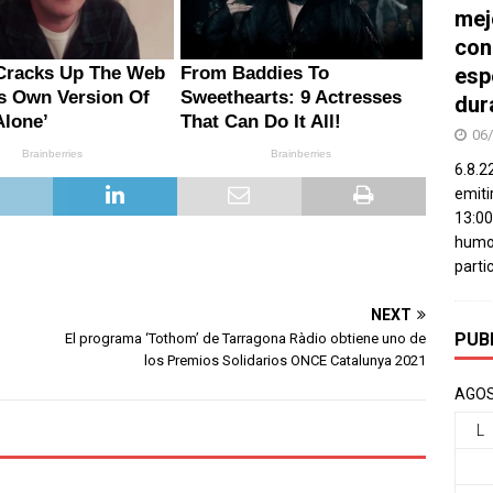
mej
con
esp
dur
06
6.8.2
emiti
13:00
humor
parti
NEXT
PUB
El programa ‘Tothom’ de Tarragona Ràdio obtiene uno de
los Premios Solidarios ONCE Catalunya 2021
AGOS
L