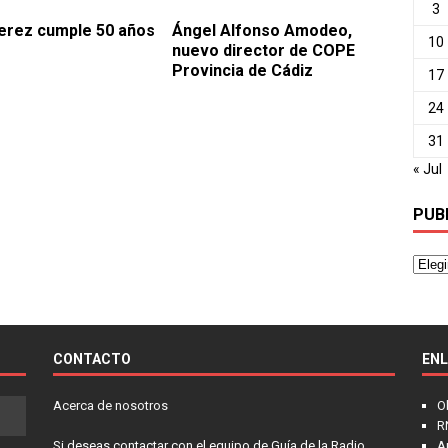
3
erez cumple 50 años
Ángel Alfonso Amodeo,
10
nuevo director de COPE
Provincia de Cádiz
17
24
31
« Jul
PUB
CONTACTO
EN
Acerca de nosotros
O
R
Si deseas contactar con el equipo de Guía de la Radio
A