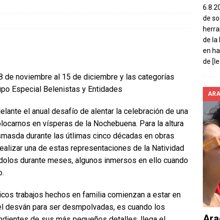
6.8.2
de so
herra
de la
en ha
de
[l
 8 de noviembre al 15 de diciembre y las categorías
upo Especial Belenistas y Entidades
AR
delante el anual desafío de alentar la celebración de una
locarnos en vísperas de la Nochebuena. Para la altura
lasmasda durante las útlimas cinco décadas en obras
alizar una de estas representaciones de la Natividad
dolos durante meses, algunos inmersos en ello cuando
o.
cos trabajos hechos en familia comienzan a estar en
del desván para ser desmpolvadas, es cuando los
Ara
ndientes de sus más pequeños detalles, llega el