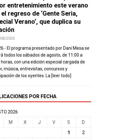
or entretenimiento este verano
 el regreso de ‘Gente Seria,
ecial Verano’, que duplica su
ación
/08/2026
26.- El programa presentado por Dani Mesa se
rá todos los sábados de agosto, de 11:00 a
 horas, con una edición especial cargada de
, música, entrevistas, concursos y
cipación de los oyentes. La
[leer todo]
LICACIONES POR FECHA
TO 2026
M
X
J
V
S
D
1
2