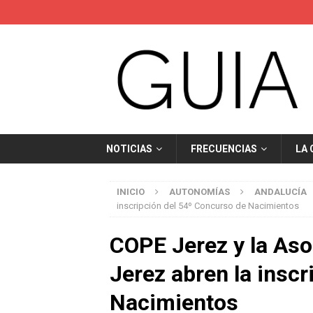
NOTICIAS
FRECUENCIAS
LA
INICIO
AUTONOMÍAS
ANDALUCÍA
inscripción del 54º Concurso de Nacimientos
COPE Jerez y la Aso
Jerez abren la insc
Nacimientos