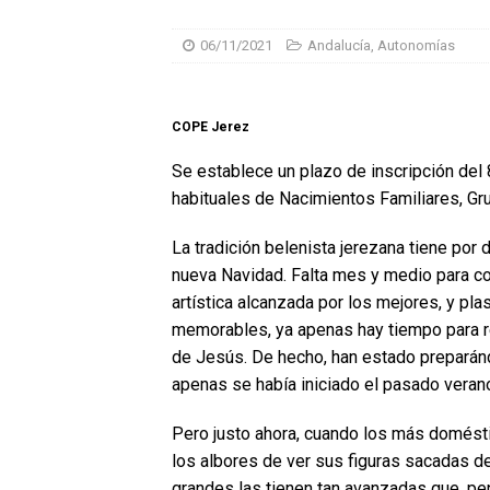
06/11/2021
Andalucía
,
Autonomías
COPE Jerez
Se establece un plazo de inscripción del
habituales de Nacimientos Familiares, Gr
La tradición belenista jerezana tiene por 
nueva Navidad. Falta mes y medio para co
artística alcanzada por los mejores, y p
memorables, ya apenas hay tiempo para re
de Jesús. De hecho, han estado preparán
apenas se había iniciado el pasado veran
Pero justo ahora, cuando los más domésti
los albores de ver sus figuras sacadas 
grandes las tienen tan avanzadas que, pe