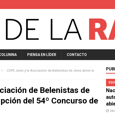
 COLUMNA
PIENSA EN LÍDER
CONTACTO
PUB
COPE Jerez y la Asociación de Belenistas de Jerez abren la
EQU
ciación de Belenistas de
Nac
aut
ripción del 54º Concurso de
abi
06