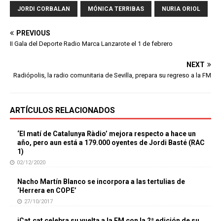
JORDI CORBALAN
MÓNICA TERRIBAS
NURIA ORIOL
PREVIOUS
II Gala del Deporte Radio Marca Lanzarote el 1 de febrero
NEXT
Radiópolis, la radio comunitaria de Sevilla, prepara su regreso a la FM
ARTÍCULOS RELACIONADOS
‘El matí de Catalunya Ràdio’ mejora respecto a hace un
año, pero aun está a 179.000 oyentes de Jordi Basté (RAC
1)
02/12/2020
Nacho Martín Blanco se incorpora a las tertulias de
‘Herrera en COPE’
27/10/2017
iCat.cat celebra su vuelta a la FM con la 2ª edición de su