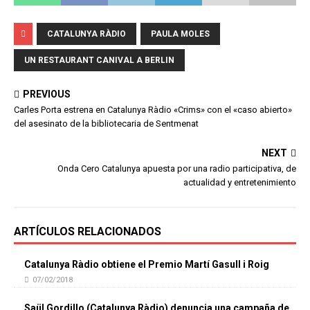
CATALUNYA RÀDIO
PAULA MOLES
UN RESTAURANT CANIVAL A BERLIN
PREVIOUS
Carles Porta estrena en Catalunya Ràdio «Crims» con el «caso abierto»
del asesinato de la bibliotecaria de Sentmenat
NEXT
Onda Cero Catalunya apuesta por una radio participativa, de
actualidad y entretenimiento
ARTÍCULOS RELACIONADOS
Catalunya Ràdio obtiene el Premio Martí Gasull i Roig
07/02/2018
Saül Gordillo (Catalunya Ràdio) denuncia una campaña de