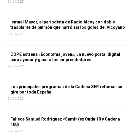
21/01/2021
Ismael Mayor, el periodista de Radio Alcoy con doble
trasplante de pulmón que narró así los goles del Alcoyano
21/01/2021
COPE estrena «Economía joven», un nuevo portal digital
para ayudar y guiar a los emprendedores
21/01/2021
Los principales programas de la Cadena SER retoman su
gira por toda España
21/01/2021
Fallece Samuel Rodríguez «Sami» (ex Onda 10 y Cadena
100)
21/01/2021