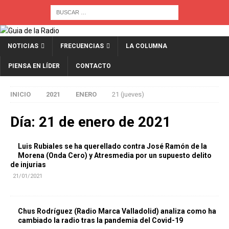
NOTICIAS
FRECUENCIAS
LA COLUMNA
PIENSA EN LÍDER
CONTACTO
INICIO
2021
ENERO
21 (jueves)
Día:
21 de enero de 2021
Luis Rubiales se ha querellado contra José Ramón de la
Morena (Onda Cero) y Atresmedia por un supuesto delito
de injurias
21/01/2021
Chus Rodríguez (Radio Marca Valladolid) analiza como ha
cambiado la radio tras la pandemia del Covid-19