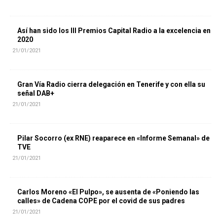
Así han sido los III Premios Capital Radio a la excelencia en
2020
21/01/2021
Gran Vía Radio cierra delegación en Tenerife y con ella su
señal DAB+
21/01/2021
Pilar Socorro (ex RNE) reaparece en «Informe Semanal» de
TVE
21/01/2021
Carlos Moreno «El Pulpo», se ausenta de «Poniendo las
calles» de Cadena COPE por el covid de sus padres
21/01/2021