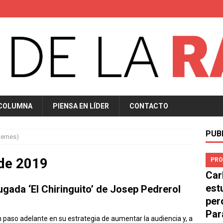
 COLUMNA
PIENSA EN LÍDER
CONTACTO
PUB
iernes)
de 2019
PRO
Car
est
gada ‘El Chiringuito’ de Josep Pedrerol
per
Par
n paso adelante en su estrategia de aumentar la audiencia y, a