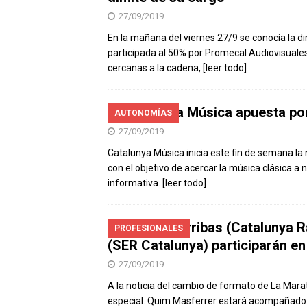
27/09/2019
En la mañana del viernes 27/9 se conocía la 
participada al 50% por Promecal Audiovisuale
cercanas a la cadena,
[leer todo]
Catalunya Música apuesta por
AUTONOMÍAS
27/09/2019
Catalunya Música inicia este fin de semana l
con el objetivo de acercar la música clásica a
informativa.
[leer todo]
Mónica Terribas (Catalunya R
PROFESIONALES
(SER Catalunya) participarán e
27/09/2019
A la noticia del cambio de formato de La Mar
especial. Quim Masferrer estará acompañado d