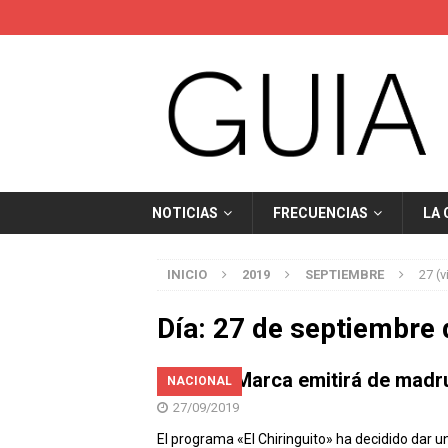
NOTICIAS
FRECUENCIAS
LA
INICIO
2019
SEPTIEMBRE
27 (v
Día:
27 de septiembre 
Radio Marca emitirá de madru
NACIONAL
27/09/2019
El programa «El Chiringuito» ha decidido dar u