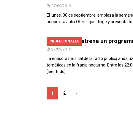
27/09/2019
El lunes, 30 de septiembre, empieza la semana 
periodista Julia Otero, que dirige y presenta t
ToteKing estrena un programa
PROFESIONALES
27/09/2019
La emisora musical de la radio pública andalu
temáticos en la franja nocturna. Entre las 22:
[leer todo]
1
2
»