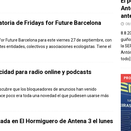
El 
Ant
ant
atoria de Fridays for Future Barcelona
08
8.8.2
guiño
 for Future Barcelona para este viernes 27 de septiembre, con
la SE
tes entidades, colectivos y asociaciones ecologistas. Tiene el
Antón
todo]
cidad para radio online y podcasts
PRO
cubre que los bloqueadores de anuncios han venido
hace poco era toda una novedad el que pudiesen usarse más
itada en El Hormiguero de Antena 3 el lunes