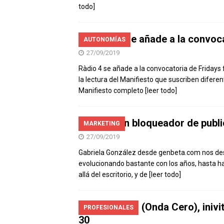
todo]
Ràdio 4 se añade a la convoc
AUTONOMÍAS
27/09/2019
Ràdio 4 se añade a la convocatoria de Fridays
la lectura del Manifiesto que suscriben diferen
Manifiesto completo
[leer todo]
Crean un bloqueador de publi
MARKETING
27/09/2019
Gabriela González desde genbeta.com nos des
evolucionando bastante con los años, hasta 
allá del escritorio, y de
[leer todo]
Julia Otero (Onda Cero), iniv
PROFESIONALES
30