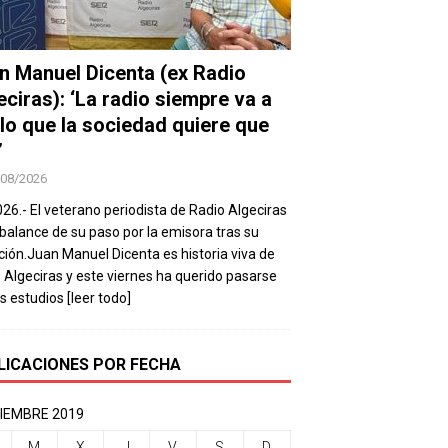
n Manuel Dicenta (ex Radio
eciras): ‘La radio siempre va a
 lo que la sociedad quiere que
’
/08/2026
026.- El veterano periodista de Radio Algeciras
balance de su paso por la emisora tras su
ación.Juan Manuel Dicenta es historia viva de
 Algeciras y este viernes ha querido pasarse
os estudios
[leer todo]
LICACIONES POR FECHA
IEMBRE 2019
M
X
J
V
S
D