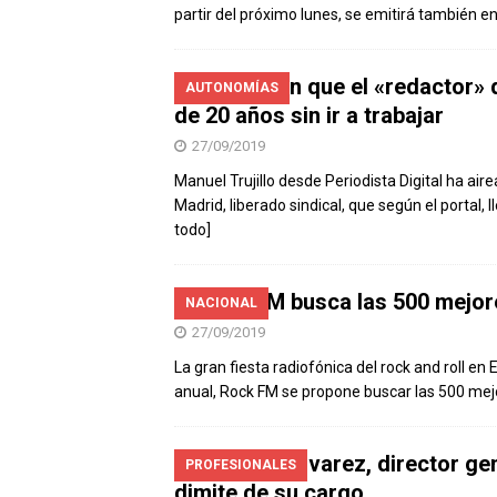
partir del próximo lunes, se emitirá también en
Denuncian que el «redactor» 
AUTONOMÍAS
de 20 años sin ir a trabajar
27/09/2019
Manuel Trujillo desde Periodista Digital ha air
Madrid, liberado sindical, que según el portal
todo]
Rock FM busca las 500 mejore
NACIONAL
27/09/2019
La gran fiesta radiofónica del rock and roll e
anual, Rock FM se propone buscar las 500 mejo
Eduardo Álvarez, director gen
PROFESIONALES
dimite de su cargo