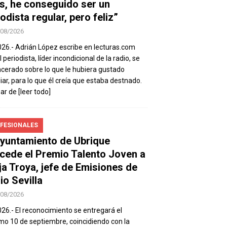
s, he conseguido ser un
odista regular, pero feliz”
/08/2026
026.- Adrián López escribe en lecturas.com
 periodista, líder incondicional de la radio, se
ncerado sobre lo que le hubiera gustado
iar, para lo que él creía que estaba destnado.
sar de
[leer todo]
FESIONALES
Ayuntamiento de Ubrique
cede el Premio Talento Joven a
ja Troya, jefe de Emisiones de
io Sevilla
/08/2026
026.- El reconocimiento se entregará el
mo 10 de septiembre, coincidiendo con la