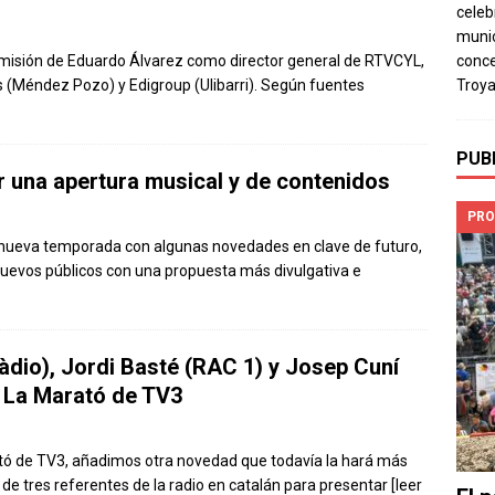
celeb
munic
dimisión de Eduardo Álvarez como director general de RTVCYL,
conce
s (Méndez Pozo) y Edigroup (Ulibarri). Según fuentes
Troya
PUB
 una apertura musical y de contenidos
PRO
a nueva temporada con algunas novedades en clave de futuro,
 nuevos públicos con una propuesta más divulgativa e
àdio), Jordi Basté (RAC 1) y Josep Cuní
n La Marató de TV3
ató de TV3, añadimos otra novedad que todavía la hará más
e tres referentes de la radio en catalán para presentar
[leer