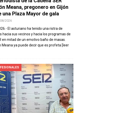
periodista de la Cadena SER
ón Meana, pregonero en Gijón
e una Plaza Mayor de gala
/08/2026
026.- El asturiano ha tenido una ristra de
s hacia sus vecinos y hacia los programas de
R en mitad de un emotivo baño de masas.
 Meana ya puede decir que es profeta
[leer
FESIONALES