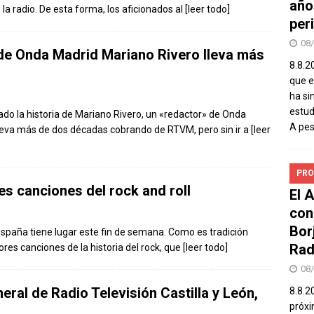
año
 la radio. De esta forma, los aficionados al
[leer todo]
peri
08
de Onda Madrid Mariano Rivero lleva más
8.8.2
que el
ha si
estud
eado la historia de Mariano Rivero, un «redactor» de Onda
A pe
, lleva más de dos décadas cobrando de RTVM, pero sin ir a
[leer
PRO
s canciones del rock and roll
El 
con
Bor
n España tiene lugar este fin de semana. Como es tradición
Rad
res canciones de la historia del rock, que
[leer todo]
08
eral de Radio Televisión Castilla y León,
8.8.2
próxi