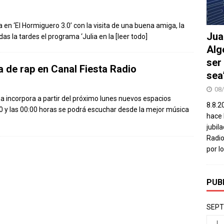
en ‘El Hormiguero 3.0’ con la visita de una buena amiga, la
Jua
odas la tardes el programa ‘Julia en la
[leer todo]
Alg
ser
 de rap en Canal Fiesta Radio
sea
08
za incorpora a partir del próximo lunes nuevos espacios
8.8.2
00 y las 00:00 horas se podrá escuchar desde la mejor música
hace 
jubil
Radio
por l
PUB
SEPT
L