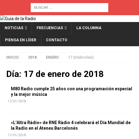
NOTICIAS
FRECUENCIAS
LA COLUMNA
PIENSA EN LÍDER
CONTACTO
INICIO
2018
ENERO
17 (miércoles)
Día:
17 de enero de 2018
M80 Radio cumple 25 años con una programación especial
y la mejor música
17/01/2018
«L’Altra Ràdio» de RNE Ràdio 4 celebrará el Día Mundial de
la Radio en el Ateneu Barcelonés
17/01/2018