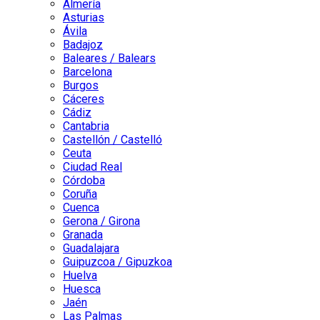
Almería
Asturias
Ávila
Badajoz
Baleares / Balears
Barcelona
Burgos
Cáceres
Cádiz
Cantabria
Castellón / Castelló
Ceuta
Ciudad Real
Córdoba
Coruña
Cuenca
Gerona / Girona
Granada
Guadalajara
Guipuzcoa / Gipuzkoa
Huelva
Huesca
Jaén
Las Palmas