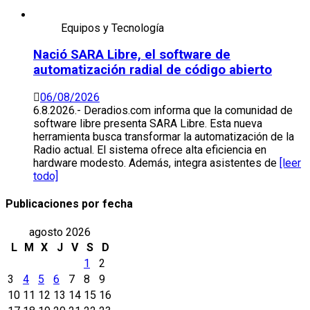
Equipos y Tecnología
Nació SARA Libre, el software de
automatización radial de código abierto
06/08/2026
6.8.2026.- Deradios.com informa que la comunidad de
software libre presenta SARA Libre. Esta nueva
herramienta busca transformar la automatización de la
Radio actual. El sistema ofrece alta eficiencia en
hardware modesto. Además, integra asistentes de
[leer
todo]
Publicaciones por fecha
agosto 2026
L
M
X
J
V
S
D
1
2
3
4
5
6
7
8
9
10
11
12
13
14
15
16