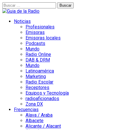
Buscar:
Noticias
Profesionales
Emisoras
Emisoras locales
Podcasts
Mundo
Radio Online
DAB & DRM
Mundo
Latinoamérica
Marketing
Radio Escolar
Receptores
Equipos y Tecnología
radioaficionados
Zona DX
Frecuencias
Alava / Araba
Albacete
Alicante / Alacant