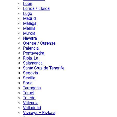
León
Lérida / Lleida
Lugo
Madrid
Málaga
Melilla
Murcia
Navarra
Orense / Ourense
Palencia
Pontevedra
Rioja, La
Salamanca
Santa Cruz de Tenerife
Segovia
Sevilla
Soria
Tarragona
Teruel
Toledo
Valencia
Valladolid
Vizcaya – Bizkaia