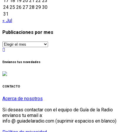
17
18
19
20
21
22
23
24
25
26
27
28
29
30
31
« Jul
Publicaciones por mes
Publicaciones
por
mes
Envíanos tus novedades
CONTACTO
Acerca de nosotros
Si deseas contactar con el equipo de Guía de la Radio
envíanos tu email a:
info @ guiadelaradio.com (suprimir espacios en blanco)