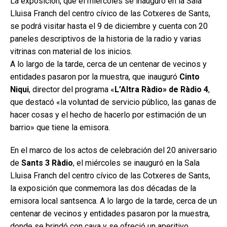
La exposición, que el miércoles se inauguró en la Sala
Lluisa Franch del centro cívico de las Cotxeres de Sants,
se podrá visitar hasta el 9 de diciembre y cuenta con 20
paneles descriptivos de la historia de la radio y varias
vitrinas con material de los inicios.
A lo largo de la tarde, cerca de un centenar de vecinos y
entidades pasaron por la muestra, que inauguró
Cinto
Niqui
, director del programa «
L’Altra Ràdio» de Ràdio 4
,
que destacó «la voluntad de servicio público, las ganas de
hacer cosas y el hecho de hacerlo por estimación de un
barrio» que tiene la emisora.
En el marco de los actos de celebración del 20 aniversario
de
Sants 3 Ràdio
, el miércoles se inauguró en la Sala
Lluisa Franch del centro cívico de las Cotxeres de Sants,
la exposición que conmemora las dos décadas de la
emisora local santsenca. A lo largo de la tarde, cerca de un
centenar de vecinos y entidades pasaron por la muestra,
donde se brindó con cava y se ofreció un aperitivo.