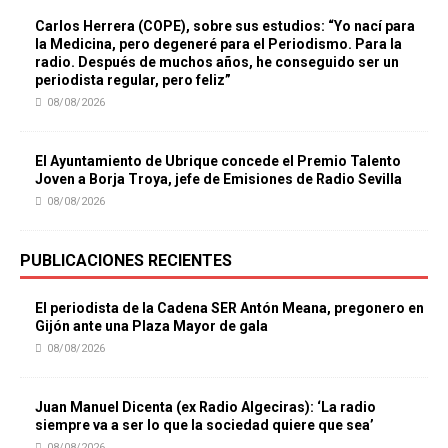
Carlos Herrera (COPE), sobre sus estudios: “Yo nací para
la Medicina, pero degeneré para el Periodismo. Para la
radio. Después de muchos años, he conseguido ser un
periodista regular, pero feliz”
08/08/2026
El Ayuntamiento de Ubrique concede el Premio Talento
Joven a Borja Troya, jefe de Emisiones de Radio Sevilla
08/08/2026
PUBLICACIONES RECIENTES
El periodista de la Cadena SER Antón Meana, pregonero en
Gijón ante una Plaza Mayor de gala
08/08/2026
Juan Manuel Dicenta (ex Radio Algeciras): ‘La radio
siempre va a ser lo que la sociedad quiere que sea’
08/08/2026