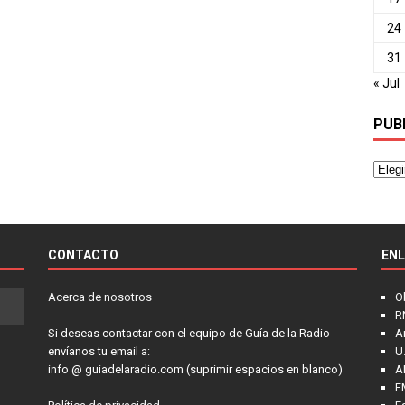
24
31
« Jul
PUB
CONTACTO
EN
Acerca de nosotros
O
R
Si deseas contactar con el equipo de Guía de la Radio
A
envíanos tu email a:
U.
info @ guiadelaradio.com (suprimir espacios en blanco)
A
F