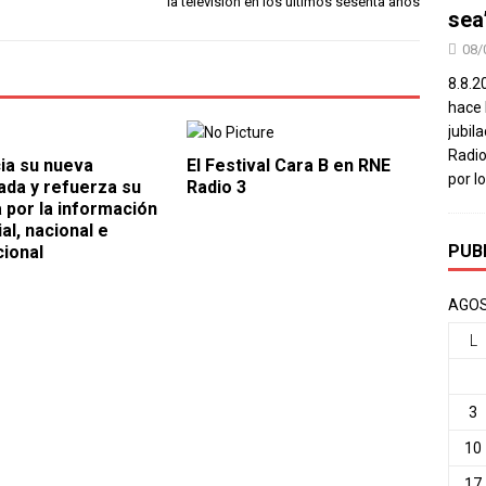
la televisión en los últimos sesenta años
sea
08/
8.8.2
hace 
jubil
Radio
cia su nueva
El Festival Cara B en RNE
por l
da y refuerza su
Radio 3
 por la información
ial, nacional e
PUB
cional
AGOS
L
3
10
17