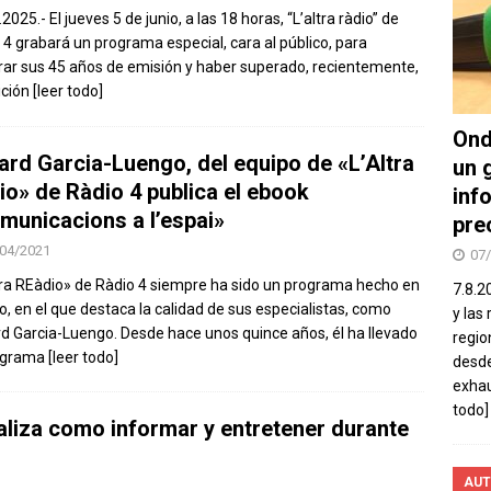
2025.- El jueves 5 de junio, a las 18 horas, “L’altra ràdio” de
 4 grabará un programa especial, cara al público, para
rar sus 45 años de emisión y haber superado, recientemente,
ición
[leer todo]
Ond
ard Garcia-Luengo, del equipo de «L’Altra
un 
io» de Ràdio 4 publica el ebook
inf
municacions a l’espai»
pre
04/2021
07
tra REàdio» de Ràdio 4 siempre ha sido un programa hecho en
7.8.2
o, en el que destaca la calidad de sus especialistas, como
y las
d Garcia-Luengo. Desde hace unos quince años, él ha llevado
regio
rograma
[leer todo]
desde
exhau
todo]
aliza como informar y entretener durante
AUT