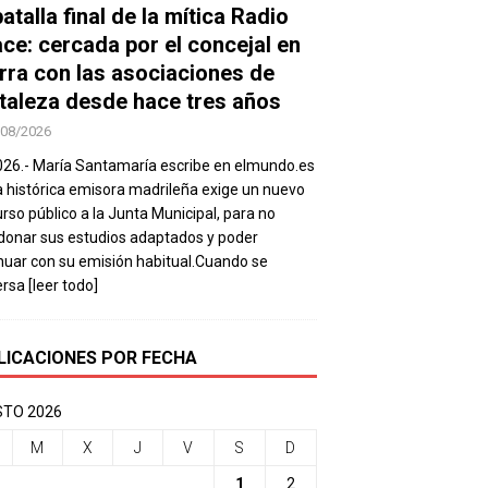
atalla final de la mítica Radio
ace: cercada por el concejal en
rra con las asociaciones de
taleza desde hace tres años
/08/2026
026.- María Santamaría escribe en elmundo.es
a histórica emisora madrileña exige un nuevo
rso público a la Junta Municipal, para no
onar sus estudios adaptados y poder
nuar con su emisión habitual.Cuando se
ersa
[leer todo]
LICACIONES POR FECHA
TO 2026
M
X
J
V
S
D
1
2