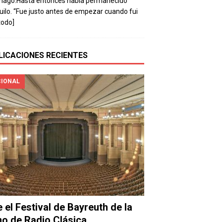
mago.Hasta entonces había permanecido
uilo. “Fue justo antes de empezar cuando fui
todo]
LICACIONES RECIENTES
IONAL
e el Festival de Bayreuth de la
o de Radio Clásica