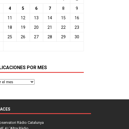
4
5
6
7
8
9
11
12
13
14
15
16
18
19
20
21
22
23
25
26
27
28
29
30
LICACIONES POR MES
LACES
bservatori Ràdio Catalunya
NE 4 L'Altra Ràdio