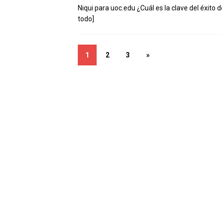
Niqui para uoc.edu ¿Cuál es la clave del éxito 
todo]
1
2
3
»