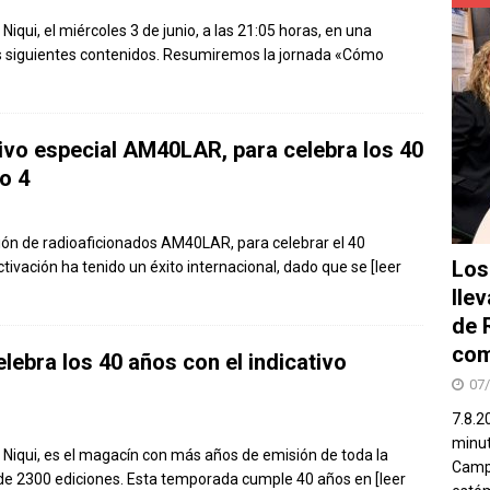
 Niqui, el miércoles 3 de junio, a las 21:05 horas, en una
los siguientes contenidos. Resumiremos la jornada «Cómo
ativo especial AM40LAR, para celebra los 40
o 4
ción de radioaficionados AM40LAR, para celebrar el 40
Los
ctivación ha tenido un éxito internacional, dado que se
[leer
lle
de 
com
elebra los 40 años con el indicativo
07
7.8.2
minut
to Niqui, es el magacín con más años de emisión de toda la
Campo
ás de 2300 ediciones. Esta temporada cumple 40 años en
[leer