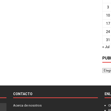
3
10
17
24
31
« Jul
PUB
CONTACTO
EN
Acerca de nosotros
O
R