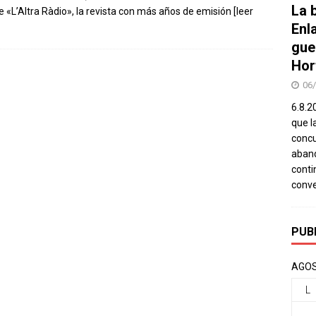
La b
de «L’Altra Ràdio», la revista con más años de emisión
[leer
Enl
gue
Hor
06
6.8.2
que l
concu
aband
conti
conv
PUB
AGOS
L