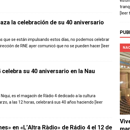
estó
tranq
[leer 
laza la celebración de su 40 aniversario
PUB
as que se están impulsando estos días, no podemos celebrar
La dirección de RNE ayer comunicó que no se pueden hacer
[leer
NAC
 celebra su 40 aniversario en la Nau
o Niqui, es el magacín de Ràdio 4 dedicado a la cultura
arzo, a las 12 horas, celebrará sus 40 años haciendo
[leer
Viv
es» en «L’Altra Ràdio» de Rádio 4 el 12 de
man