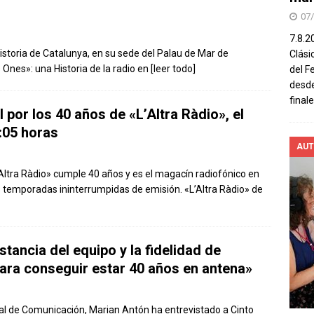
07
7.8.2
istoria de Catalunya, en su sede del Palau de Mar de
Clási
s Ones»: una Historia de la radio en
[leer todo]
del F
desde
final
 por los 40 años de «L’Altra Ràdio», el
1:05 horas
AUT
ltra Ràdio» cumple 40 años y es el magacín radiofónico en
 temporadas ininterrumpidas de emisión. «L’Altra Ràdio» de
stancia del equipo y la fidelidad de
para conseguir estar 40 años en antena»
al de Comunicación, Marian Antón ha entrevistado a Cinto