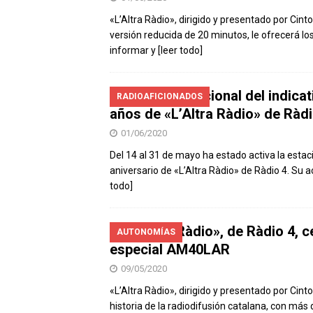
«L’Altra Ràdio», dirigido y presentado por Cinto
versión reducida de 20 minutos, le ofrecerá 
informar y
[leer todo]
Éxito internacional del indic
RADIOAFICIONADOS
años de «L’Altra Ràdio» de Ràdi
01/06/2020
Del 14 al 31 de mayo ha estado activa la esta
aniversario de «L’Altra Ràdio» de Ràdio 4. Su a
todo]
«L’Altra Ràdio», de Ràdio 4, c
AUTONOMÍAS
especial AM40LAR
09/05/2020
«L’Altra Ràdio», dirigido y presentado por Cin
historia de la radiodifusión catalana, con m