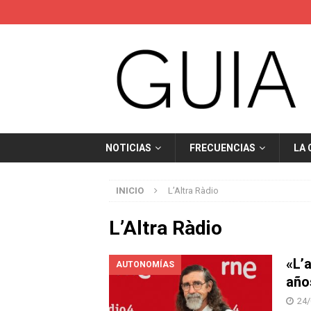
NOTICIAS
FRECUENCIAS
LA
INICIO
L’Altra Ràdio
L’Altra Ràdio
«L’
AUTONOMÍAS
año
24/