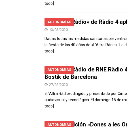
todo]
«L’Altra Ràdio» de Ràdio 4 ap
AUTONOMÍAS
13/03/2020
Dadas todas las medidas sanitarias preventiv
la fiesta de los 40 años de «L’Altra Ràdio». 
todo]
«L’Altra Ràdio de RNE Ràdio 4
AUTONOMÍAS
Bostik de Barcelona
27/02/2020
«L’Altra Ràdio», dirigido y presentado por Cint
audiovisual y tecnológica. El domingo 15 de m
todo]
La exposición «Dones a les On
AUTONOMÍAS