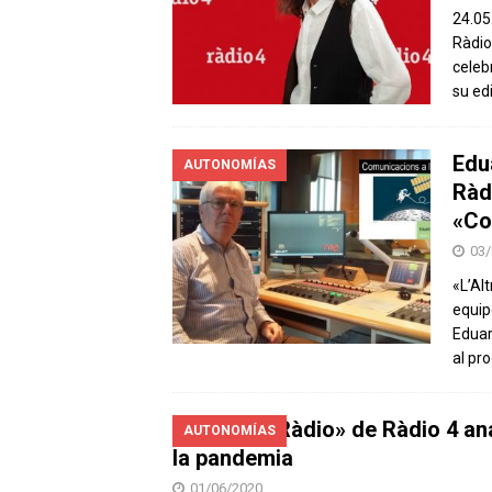
24.05.
Ràdio
celeb
su ed
Edu
AUTONOMÍAS
Ràd
«Co
03/
«L’Al
equip
Eduar
al p
«L’Altra Ràdio» de Ràdio 4 an
AUTONOMÍAS
la pandemia
01/06/2020