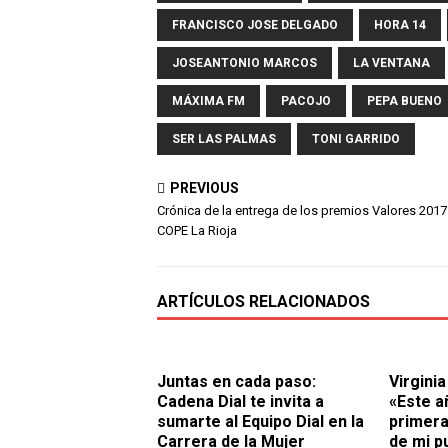
FRANCISCO JOSE DELGADO
HORA 14
JOSEANTONIO MARCOS
LA VENTANA
MÁXIMA FM
PACOJO
PEPA BUENO
SER LAS PALMAS
TONI GARRIDO
PREVIOUS
Crónica de la entrega de los premios Valores 2017
COPE La Rioja
ARTÍCULOS RELACIONADOS
Juntas en cada paso:
Virginia
Cadena Dial te invita a
«Este a
sumarte al Equipo Dial en la
primera
Carrera de la Mujer
de mi p