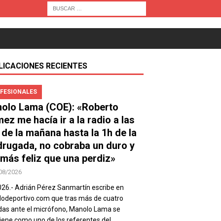
LICACIONES RECIENTES
FESIONALES
olo Lama (COE): «Roberto
ez me hacía ir a la radio a las
 de la mañana hasta la 1h de la
rugada, no cobraba un duro y
 más feliz que una perdiz»
08/2026
026.- Adrián Pérez Sanmartín escribe en
deportivo.com que tras más de cuatro
as ante el micrófono, Manolo Lama se
ene como uno de los referentes del