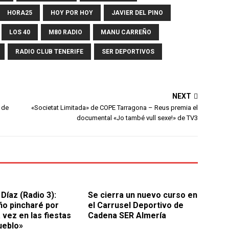
HORA25
HOY POR HOY
JAVIER DEL PINO
LOS 40
M80 RADIO
MANU CARREÑO
RADIO CLUB TENERIFE
SER DEPORTIVOS
NEXT
 de
«Societat Limitada» de COPE Tarragona – Reus premia el
documental «Jo també vull sexe!» de TV3
 Díaz (Radio 3):
Se cierra un nuevo curso en
ño pincharé por
el Carrusel Deportivo de
 vez en las fiestas
Cadena SER Almería
ueblo»