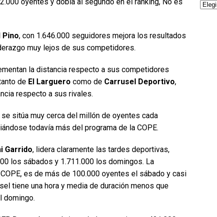
2.000 oyentes y dobla al segundo en el ranking, No es
l Pino
, con 1.646.000 seguidores mejora los resultados
liderazgo muy lejos de sus competidores.
ementan la distancia respecto a sus competidores
tanto de
El Larguero
como de
Carrusel Deportivo
,
ncia respecto a sus rivales.
, se sitúa muy cerca del millón de oyentes cada
iándose todavía más del programa de la COPE.
i Garrido
, lidera claramente las tardes deportivas,
000 los sábados y 1.711.000 los domingos. La
a COPE, es de más de 100.000 oyentes el sábado y casi
sel tiene una hora y media de duración menos que
l domingo.