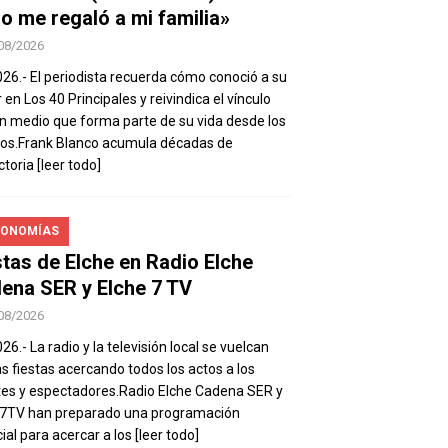
io me regaló a mi familia»
08/2026
026.- El periodista recuerda cómo conoció a su
 en Los 40 Principales y reivindica el vínculo
n medio que forma parte de su vida desde los
os.Frank Blanco acumula décadas de
ctoria
[leer todo]
ONOMÍAS
stas de Elche en Radio Elche
ena SER y Elche 7 TV
08/2026
26.- La radio y la televisión local se vuelcan
as fiestas acercando todos los actos a los
es y espectadores.Radio Elche Cadena SER y
e7TV han preparado una programación
ial para acercar a los
[leer todo]