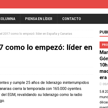
COLUMNA
PIENSA EN LÍDER
CONTACTO
PUB
 el 2017 como lo empezó: líder en España y Canarias
17 como lo empezó: líder en
PRO
Man
Góm
10h
mad
era
entes y cumple 25 años de liderazgo ininterrumpidos
05/
Canarias cierra la temporada con 165.000 oyentes.
5.8.2
r del EGM, revalidando su liderazgo como la radio
mundo
go.
décad
manti