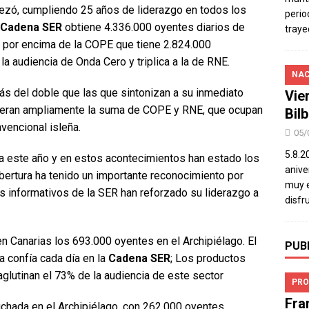
zó, cumpliendo 25 años de liderazgo en todos los
perio
Cadena SER
obtiene 4.336.000 oyentes diarios de
traye
o por encima de la COPE que tiene 2.824.000
la audiencia de Onda Cero y triplica a la de RNE.
NAC
ás del doble que las que sintonizan a su inmediato
Vie
uperan ampliamente la suma de COPE y RNE, que ocupan
Bil
vencional isleña.
05/
5.8.2
a este año y en estos acontecimientos han estado los
aniver
obertura ha tenido un importante reconocimiento por
muy e
s informativos de la SER han reforzado su liderazgo a
disfr
 Canarias los 693.000 oyentes en el Archipiélago. El
PUB
a confía cada día en la
Cadena SER
; Los productos
lutinan el 73% de la audiencia de este sector
PRO
Fra
hada en el Archipiélago, con 262.000 oyentes,