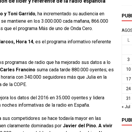
n de líder y referente de la radio española
 y Toni Garrido
, ha incrementado su audiencia en
PUB
y se mantiene en los 3.000.000 cada mañana, 866.000
s que el programa Más de uno de Onda Cero.
AGOS
L
arcos, Hora 14
, es el programa informativo referente
3
os programas de radio que ha mejorado sus datos a lo
Carles Francino
suma cada tarde 880.000 oyentes; es
10
horaria con 340.000 seguidores más que Julia en la
17
a de la COPE.
24
jora los datos del 2016 en 35.000 oyentes y lidera
31
 noches informativas de la radio en España.
« Jul
 sus competidores se hace todavía mayor en las
PUB
uen claramente dominadas por
Javier del Pino. A vivir