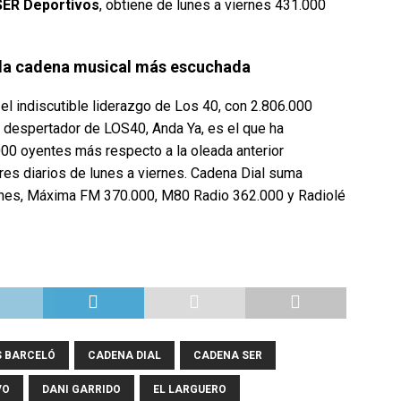
SER Deportivos
, obtiene de lunes a viernes 431.000
 la cadena musical más escuchada
 el indiscutible liderazgo de Los 40, con 2.806.000
 despertador de LOS40, Anda Ya, es el que ha
00 oyentes más respecto a la oleada anterior
res diarios de lunes a viernes. Cadena Dial suma
ernes, Máxima FM 370.000, M80 Radio 362.000 y Radiolé
 BARCELÓ
CADENA DIAL
CADENA SER
VO
DANI GARRIDO
EL LARGUERO