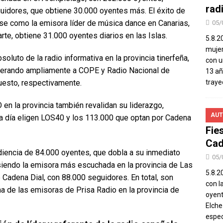
rad
idores, que obtiene 30.000 oyentes más. El éxito de
se como la emisora líder de música dance en Canarias,
05/
arte, obtiene 31.000 oyentes diarios en las Islas.
5.8.2
mujer
soluto de la radio informativa en la provincia tinerfeña,
con u
perando ampliamente a COPE y Radio Nacional de
13 añ
uesto, respectivamente.
traye
n la provincia también revalidan su liderazgo,
AUT
 día eligen LOS40 y los 113.000 que optan por Cadena
Fie
Cad
diencia de 84.000 oyentes, que dobla a su inmediato
05/
endo la emisora más escuchada en la provincia de Las
5.8.20
Cadena Dial, con 88.000 seguidores. En total, son
con l
 de las emisoras de Prisa Radio en la provincia de
oyent
Elch
espec