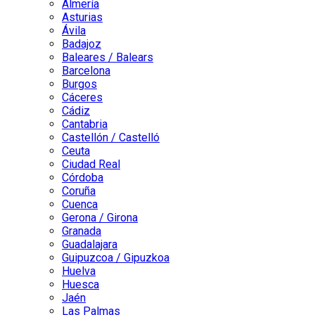
Almería
Asturias
Ávila
Badajoz
Baleares / Balears
Barcelona
Burgos
Cáceres
Cádiz
Cantabria
Castellón / Castelló
Ceuta
Ciudad Real
Córdoba
Coruña
Cuenca
Gerona / Girona
Granada
Guadalajara
Guipuzcoa / Gipuzkoa
Huelva
Huesca
Jaén
Las Palmas