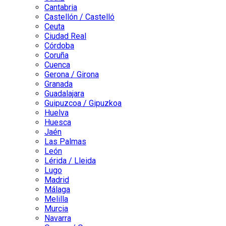
Cantabria
Castellón / Castelló
Ceuta
Ciudad Real
Córdoba
Coruña
Cuenca
Gerona / Girona
Granada
Guadalajara
Guipuzcoa / Gipuzkoa
Huelva
Huesca
Jaén
Las Palmas
León
Lérida / Lleida
Lugo
Madrid
Málaga
Melilla
Murcia
Navarra