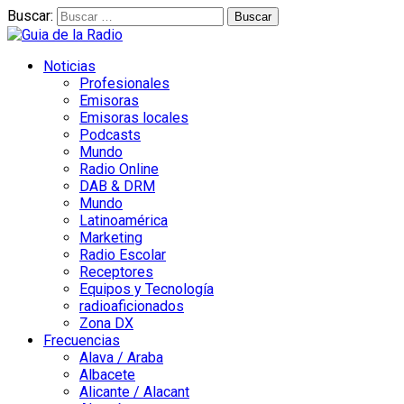
Buscar:
Noticias
Profesionales
Emisoras
Emisoras locales
Podcasts
Mundo
Radio Online
DAB & DRM
Mundo
Latinoamérica
Marketing
Radio Escolar
Receptores
Equipos y Tecnología
radioaficionados
Zona DX
Frecuencias
Alava / Araba
Albacete
Alicante / Alacant