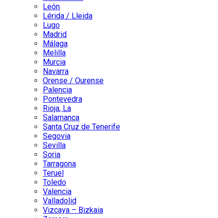
León
Lérida / Lleida
Lugo
Madrid
Málaga
Melilla
Murcia
Navarra
Orense / Ourense
Palencia
Pontevedra
Rioja, La
Salamanca
Santa Cruz de Tenerife
Segovia
Sevilla
Soria
Tarragona
Teruel
Toledo
Valencia
Valladolid
Vizcaya – Bizkaia