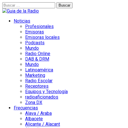
Buscar:
Noticias
Profesionales
Emisoras
Emisoras locales
Podcasts
Mundo
Radio Online
DAB & DRM
Mundo
Latinoamérica
Marketing
Radio Escolar
Receptores
Equipos y Tecnología
radioaficionados
Zona DX
Frecuencias
Alava / Araba
Albacete
Alicante / Alacant