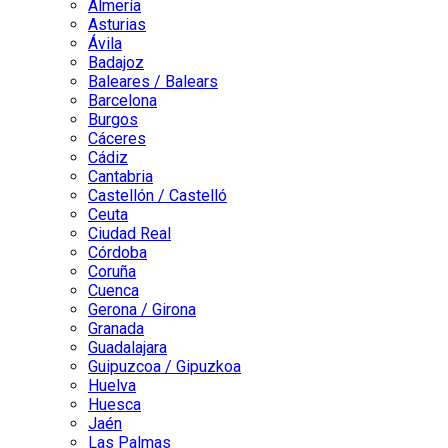
Almería
Asturias
Ávila
Badajoz
Baleares / Balears
Barcelona
Burgos
Cáceres
Cádiz
Cantabria
Castellón / Castelló
Ceuta
Ciudad Real
Córdoba
Coruña
Cuenca
Gerona / Girona
Granada
Guadalajara
Guipuzcoa / Gipuzkoa
Huelva
Huesca
Jaén
Las Palmas