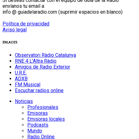
Si deseas contactar con el equipo de Guía de la Radio
envíanos tu email a:
info @ guiadelaradio.com (suprimir espacios en blanco)
Política de privacidad
Aviso legal
ENLACES
Observatori Ràdio Catalunya
RNE 4 L'Altra Ràdio
Amigos de Radio Exterior
U.R.E.
ADXB
FM Musical
Escuchar radios online
Noticias
Profesionales
Emisoras
Emisoras locales
Podcasts
Mundo
Radio Online