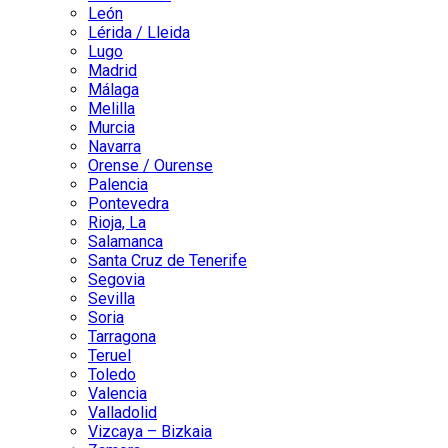
León
Lérida / Lleida
Lugo
Madrid
Málaga
Melilla
Murcia
Navarra
Orense / Ourense
Palencia
Pontevedra
Rioja, La
Salamanca
Santa Cruz de Tenerife
Segovia
Sevilla
Soria
Tarragona
Teruel
Toledo
Valencia
Valladolid
Vizcaya – Bizkaia