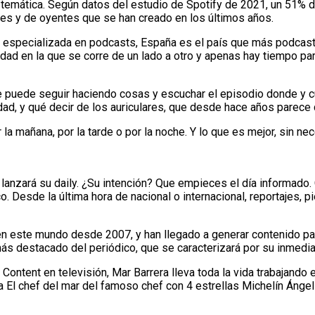
er temática. Según datos del estudio de Spotify de 2021, un 51
ores y de oyentes que se han creado en los últimos años.
 especializada en podcasts, España es el país que más podcast
d en la que se corre de un lado a otro y apenas hay tiempo para
e puede seguir haciendo cosas y escuchar el episodio donde y c
idad, y qué decir de los auriculares, que desde hace años parec
 la mañana, por la tarde o por la noche. Y lo que es mejor, sin n
lanzará su daily. ¿Su intención? Que empieces el día informado.
. Desde la última hora de nacional o internacional, reportajes, 
 en este mundo desde 2007, y han llegado a generar contenido p
s destacado del periódico, que se caracterizará por su inmedia
Content en televisión, Mar Barrera lleva toda la vida trabajan
ma El chef del mar del famoso chef con 4 estrellas Michelín Áng