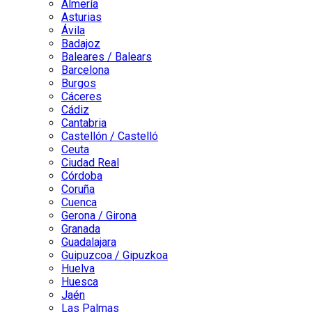
Almería
Asturias
Ávila
Badajoz
Baleares / Balears
Barcelona
Burgos
Cáceres
Cádiz
Cantabria
Castellón / Castelló
Ceuta
Ciudad Real
Córdoba
Coruña
Cuenca
Gerona / Girona
Granada
Guadalajara
Guipuzcoa / Gipuzkoa
Huelva
Huesca
Jaén
Las Palmas