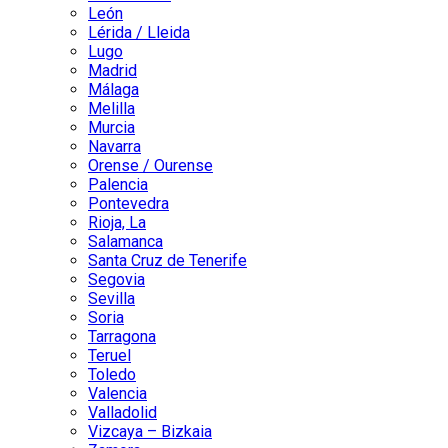
León
Lérida / Lleida
Lugo
Madrid
Málaga
Melilla
Murcia
Navarra
Orense / Ourense
Palencia
Pontevedra
Rioja, La
Salamanca
Santa Cruz de Tenerife
Segovia
Sevilla
Soria
Tarragona
Teruel
Toledo
Valencia
Valladolid
Vizcaya – Bizkaia