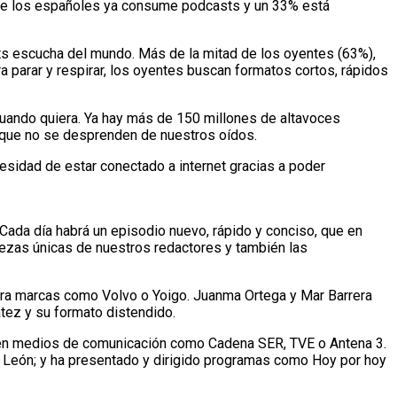
% de los españoles ya consume podcasts y un 33% está
s escucha del mundo. Más de la mitad de los oyentes (63%),
 parar y respirar, los oyentes buscan formatos cortos, rápidos
uando quiera. Ya hay más de 150 millones de altavoces
e que no se desprenden de nuestros oídos.
ecesidad de estar conectado a internet gracias a poder
 Cada día habrá un episodio nuevo, rápido y conciso, que en
piezas únicas de nuestros redactores y también las
ara marcas como Volvo o Yoigo. Juanma Ortega y Mar Barrera
tez y su formato distendido.
do en medios de comunicación como Cadena SER, TVE o Antena 3.
el León; y ha presentado y dirigido programas como Hoy por hoy