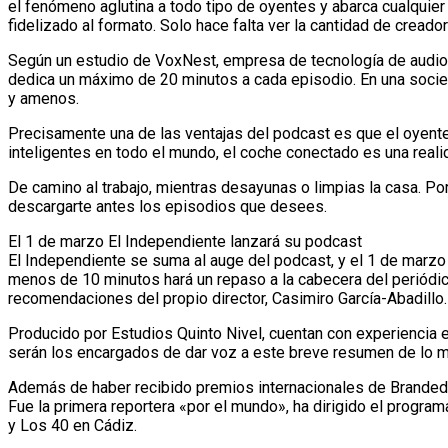
el fenómeno aglutina a todo tipo de oyentes y abarca cualqui
fidelizado al formato. Solo hace falta ver la cantidad de cread
Según un estudio de VoxNest, empresa de tecnología de audio
dedica un máximo de 20 minutos a cada episodio. En una socieda
y amenos.
Precisamente una de las ventajas del podcast es que el oyent
inteligentes en todo el mundo, el coche conectado es una real
De camino al trabajo, mientras desayunas o limpias la casa. Por
descargarte antes los episodios que desees.
El 1 de marzo El Independiente lanzará su podcast
El Independiente se suma al auge del podcast, y el 1 de marzo 
menos de 10 minutos hará un repaso a la cabecera del periódico
recomendaciones del propio director, Casimiro García-Abadillo.
Producido por Estudios Quinto Nivel, cuentan con experiencia
serán los encargados de dar voz a este breve resumen de lo má
Además de haber recibido premios internacionales de Branded 
Fue la primera reportera «por el mundo», ha dirigido el progra
y Los 40 en Cádiz.