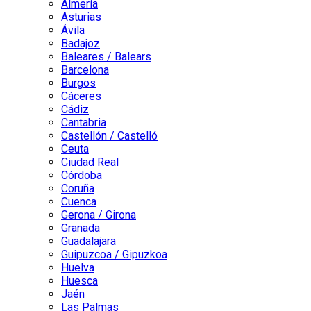
Almería
Asturias
Ávila
Badajoz
Baleares / Balears
Barcelona
Burgos
Cáceres
Cádiz
Cantabria
Castellón / Castelló
Ceuta
Ciudad Real
Córdoba
Coruña
Cuenca
Gerona / Girona
Granada
Guadalajara
Guipuzcoa / Gipuzkoa
Huelva
Huesca
Jaén
Las Palmas