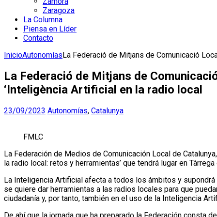
Zamora
Zaragoza
La Columna
Piensa en Líder
Contacto
Inicio
Autonomías
La Federació de Mitjans de Comunicació Local d
La Federació de Mitjans de Comunicació
‘Inteligència Artificial en la radio local
23/09/2023
Autonomías
,
Catalunya
FMLC
La Federación de Medios de Comunicación Local de Catalunya, que
la radio local: retos y herramientas’ que tendrá lugar en Tàrreg
La Inteligencia Artificial afecta a todos los ámbitos y supon
se quiere dar herramientas a las radios locales para que pued
ciudadanía y, por tanto, también en el uso de la Inteligencia Artifi
De ahí que la jornada que ha preparado la Federación consta de d