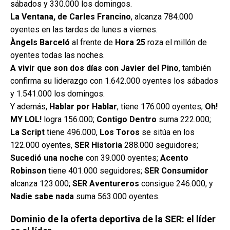
sábados y 330.000 los domingos.
La Ventana, de Carles Francino
, alcanza 784.000
oyentes en las tardes de lunes a viernes.
Àngels Barceló
al frente de
Hora 25
roza el millón de
oyentes todas las noches.
A vivir que son dos días con Javier del Pino
, también
confirma su liderazgo con 1.642.000 oyentes los sábados
y 1.541.000 los domingos.
Y además,
Hablar por Hablar
, tiene 176.000 oyentes;
Oh!
MY LOL!
logra 156.000;
Contigo Dentro
suma 222.000;
La Script
tiene 496.000,
Los Toros
se sitúa en los
122.000 oyentes,
SER Historia
288.000 seguidores;
Sucedió una noche
con 39.000 oyentes;
Acento
Robinson
tiene 401.000 seguidores;
SER Consumidor
alcanza 123.000;
SER Aventureros
consigue 246.000, y
Nadie sabe nada
suma 563.000 oyentes.
Dominio de la oferta deportiva de la SER: el líder