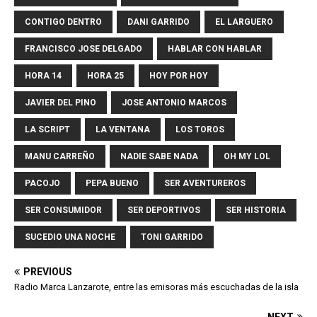
CONTIGO DENTRO
DANI GARRIDO
EL LARGUERO
FRANCISCO JOSE DELGADO
HABLAR CON HABLAR
HORA 14
HORA 25
HOY POR HOY
JAVIER DEL PINO
JOSE ANTONIO MARCOS
LA SCRIPT
LA VENTANA
LOS TOROS
MANU CARREÑO
NADIE SABE NADA
OH MY LOL
PACOJO
PEPA BUENO
SER AVENTUREROS
SER CONSUMIDOR
SER DEPORTIVOS
SER HISTORIA
SUCEDIO UNA NOCHE
TONI GARRIDO
PREVIOUS
Radio Marca Lanzarote, entre las emisoras más escuchadas de la isla
NEXT