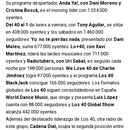
Su programa despertador,
Anda Ya!, con Dani Moreno y
Cristina Boscá,
es el morning líder con 1.534.000
oyentes.
Del 40 al 1
de lunes a viernes, con
Tony Aguilar,
se sitúa
en 438.000 oyentes y los sábados en 1.460.000
seguidores.
Yu: no te pierdas nada
, presentado por
Dani
Mateo
, suma 677.000 oyentes.
Lo+40, con Xavi
Martínez
, lidera las tardes musicales con 711.000
oyentes y
Radiotubers, con Uri Sabat
, es seguido cada
noche por 198.000 personas.
We Love 40 de Charlie
Jiménez
logra 97.000 oyentes y el programa
Los 40
BlackJack
consigue 166.000 seguidores. Los formatos
globales de
Los 40
siguen consolidándose en España.
World Dance Music
, que dirige y presenta
Luis López
cuenta con 88.000 seguidores y
Los 40 Global Show
alcanza 442.000 oyentes.
Además del destacado liderazgo de Los 40, otra radio de
este grupo,
Cadena Dial,
ocupa la segunda posición entre